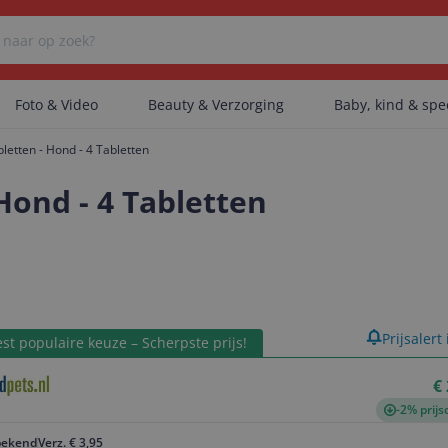
Foto & Video
Beauty & Verzorging
Baby, kind & sp
etten - Hond - 4 Tabletten
Er zijn geen categorieën gevonden.
ond - 4 Tabletten
Er zijn geen producten gevonden.
product
Prijsalert
st populaire keuze – Scherpste prijs!
Er zijn geen artikelen gevonden.
€
-2% prijs
ekend
Verz. € 3,95