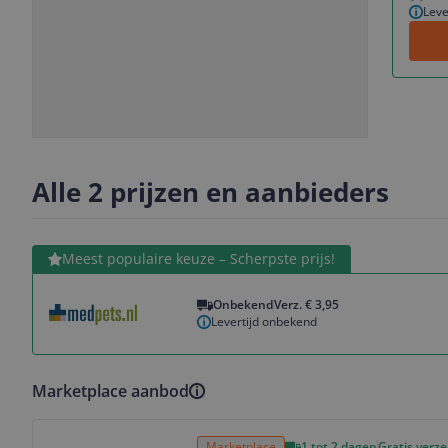
Leve
Slide
Slide
1
2
Alle 2 prijzen en aanbieders
Bekijk product
Meest populaire keuze – Scherpste prijs!
Onbekend
Verz. € 3,95
Levertijd onbekend
Marketplace aanbod
Bekijk product
Marketplace
1 tot 2 dagen
Gratis verz