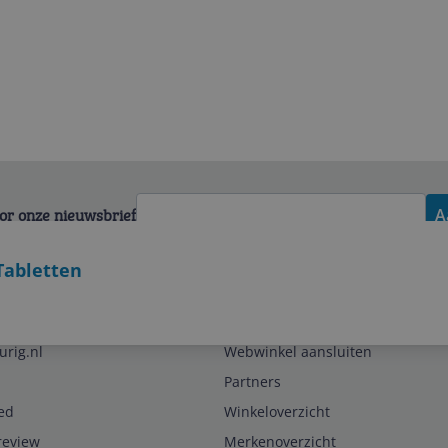
voor onze nieuwsbrief
A
Tabletten
Zakelijk
urig.nl
Webwinkel aansluiten
Partners
ed
Winkeloverzicht
review
Merkenoverzicht