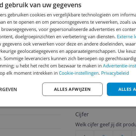
d gebruik van uw gegevens
ners gebruiken cookies en vergelijkbare technologieën om inform
jsupdate
laan en te openen en om persoonsgegevens te verwerken, zoals uw
n browsegegevens, voor gepersonaliseerde advertenties en conten
ontent, doelgroepinzichten en verbetering van diensten.
Externe l
gegevens ook verwerken voor deze en andere doeleinden, waar
Reviews
keurige geolocatiegegevens en apparaateigenschappen. Uw keuze
Er zijn nog geen revie
e. Sommige leveranciers kunnen zich beroepen op gerechtvaardig
emming; u hebt het recht om bezwaar te maken in
Advertentie-ins
Heb jij dit product in bezi
op elk moment intrekken in
Cookie-instellingen
.
Privacybeleid
met het schrijven van je re
een review gemiddeld tuss
ERGEVEN
ALLES AFWIJZEN
ALLES 
andere bezoekers een bet
€250,-!
Klik hier voor de a
Cijfer
Welk cijfer geef jij dit prod