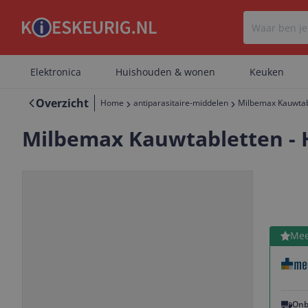
Elektronica
Huishouden & wonen
Keuken
Overzicht
Home
antiparasitaire-middelen
Milbemax Kauwtabl
Milbemax Kauwtabletten - H
Bekijk 
Mee
Vorige
Volgende
Onb