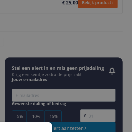
€ 25,00
Bekijk product
Stel een alert in en mis geen prijsdaling
Krijg een seintje zodra de prijs zakt
Jouw e-mailadres
Gewenste daling of bedrag
Gewenste prijs
€
-5%
-10%
-15%
Prijsalert aanzetten