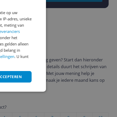
atie op uw
 IP-adres, unieke
t, meting van
everanciers
onder het
s gelden alleen
ws geschreven
d belang in
tellingen
. U kunt
t en wil je graag je mening geven? Start dan hieronder
view. Afhankelijk van de details duurt het schrijven van
en de 3 en 10 minuten. Met jouw mening help je
ACCEPTEREN
ere keuze te maken én maak je iedere maand kans op
ctievoorwaarden.
uct?