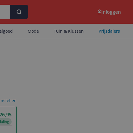
Inloggen
eelgoed
Mode
Tuin & Klussen
Prijsdalers
 instellen
 26,95
daling