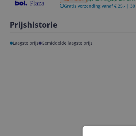
Gratis verzending vanaf € 25,- | 3
Prijshistorie
Laagste prijs
Gemiddelde laagste prijs