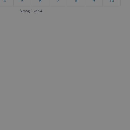
4
5
6
7
8
9
10
Vraag 1 van 4