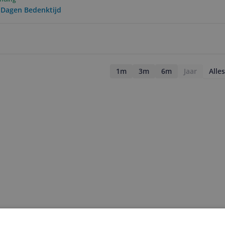
0 Dagen Bedenktijd
1m
3m
6m
Jaar
Alles