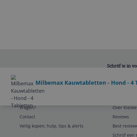
Schrijf je in 
Bekijk product
Milbemax Kauwtabletten - Hond - 4 
Service
Algemeen
Vragen?
Over Kieske
Contact
Reviews
Veilig kopen; hulp, tips & alerts
Best review
Schrijf een 