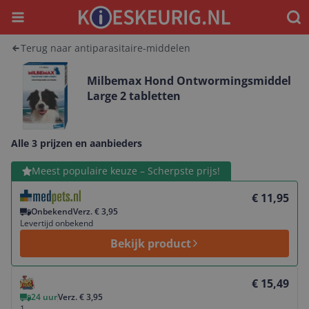
Menu
Waar
Terug naar antiparasitaire-middelen
Milbemax Hond Ontwormingsmiddel
Large 2 tabletten
Alle 3 prijzen en aanbieders
Bekijk product
Meest populaire keuze – Scherpste prijs!
€ 11,95
Onbekend
Verz. € 3,95
Levertijd onbekend
Bekijk product
Bekijk product
€ 15,49
24 uur
Verz. € 3,95
1