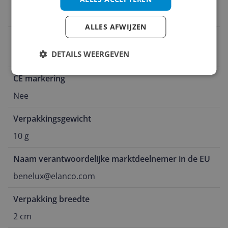
benelux@elanco.com
ALLES AFWIJZEN
Verpakking lengte
DETAILS WEERGEVEN
6 cm
CE markering
Nee
Verpakkingsgewicht
10 g
Naam verantwoordelijke marktdeelnemer in de EU
benelux@elanco.com
Verpakking breedte
2 cm