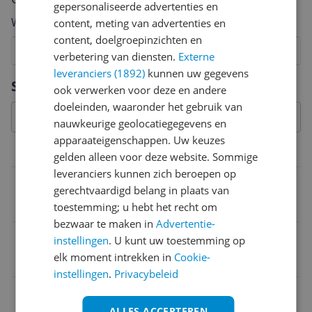
gepersonaliseerde advertenties en
Welk cijfer geef jij dit product?
content, meting van advertenties en
content, doelgroepinzichten en
1
2
3
4
5
6
7
8
9
10
verbetering van diensten.
Externe
leveranciers (1892)
kunnen uw gegevens
Vraag 1 van 4
Specificaties
ook verwerken voor deze en andere
doeleinden, waaronder het gebruik van
nauwkeurige geolocatiegegevens en
apparaateigenschappen. Uw keuzes
Overige kenmerken
gelden alleen voor deze website. Sommige
leveranciers kunnen zich beroepen op
Verpakking hoogte
gerechtvaardigd belang in plaats van
10 cm
toestemming; u hebt het recht om
bezwaar te maken in
Advertentie-
Taal handleiding
instellingen
. U kunt uw toestemming op
elk moment intrekken in
Cookie-
Nederlands
instellingen
.
Privacybeleid
E-mailadres verantwoordelijke marktdeelnemer in
de EU
ALLES ACCEPTEREN