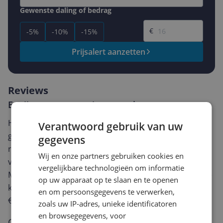
Gewenste daling of bedrag
Gewenste prijs
€
-5%
-10%
-15%
Prijsalert aanzetten
Reviews
Er zijn nog geen reviews geschreven
Heb jij dit product in bezit en wil je graag je mening
Verantwoord gebruik van uw
geven? Start dan hieronder met het schrijven van je
gegevens
review. Afhankelijk van de details duurt het schrijven
Wij en onze partners gebruiken cookies en
van een review gemiddeld tussen de 3 en 10 minuten.
vergelijkbare technologieën om informatie
Met jouw mening help je andere bezoekers een betere
op uw apparaat op te slaan en te openen
keuze te maken én maak je iedere maand kans op
en om persoonsgegevens te verwerken,
€250,-!
Klik hier voor de actievoorwaarden.
zoals uw IP-adres, unieke identificatoren
en browsegegevens, voor
Cijfer