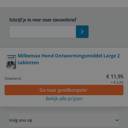
Schrijf je in voor onze nieuwsbrief
Bekijk product
Milbemax Hond Ontwormingsmiddel Large 2
tabletten
Service
€ 11,95
Onbekend
Algemeen
+ € 3,95
Ga naar goedkoopste
Bekijk alle prijzen
Zakelijk
Volg ons op