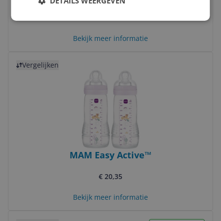
DETAILS WEERGEVEN
€ 20,35
Bekijk meer informatie
Bekijk product
Vergelijken
MAM Easy Active™
€ 20,35
Bekijk meer informatie
Bekijk product