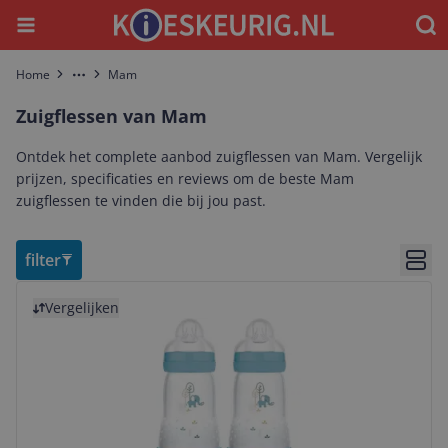
Menu
Waar
Home
Mam
More
Zuigflessen van Mam
Ontdek het complete aanbod zuigflessen van Mam. Vergelijk
prijzen, specificaties en reviews om de beste Mam
zuigflessen te vinden die bij jou past.
filter
Bekij
Bekijk product
Vergelijken