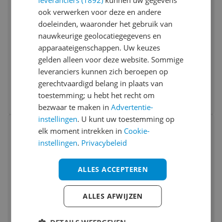
ook verwerken voor deze en andere
doeleinden, waaronder het gebruik van
nauwkeurige geolocatiegegevens en
MAM Easy Start 2 Pack Baby Bottle Unisex
apparaateigenschappen. Uw keuzes
Grey - 260ml
gelden alleen voor deze website. Sommige
leveranciers kunnen zich beroepen op
v.a. € 34,44
gerechtvaardigd belang in plaats van
2 prijzen
toestemming; u hebt het recht om
Ga naar goedkoopste
bezwaar te maken in
Advertentie-
instellingen
. U kunt uw toestemming op
Bekijk product
Vergelijken
elk moment intrekken in
Cookie-
instellingen
.
Privacybeleid
ALLES ACCEPTEREN
ALLES AFWIJZEN
MAM Easy Active™