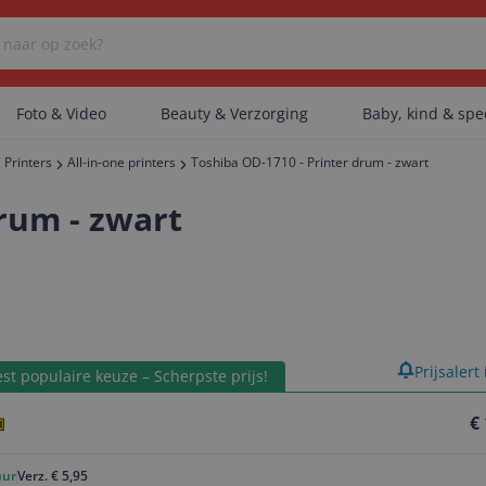
Foto & Video
Beauty & Verzorging
Baby, kind & sp
Printers
All-in-one printers
Toshiba OD-1710 - Printer drum - zwart
Er zijn geen categorieën gevonden.
rum - zwart
Er zijn geen producten gevonden.
product
Prijsalert
Er zijn geen artikelen gevonden.
st populaire keuze – Scherpste prijs!
€
uur
Verz. € 5,95