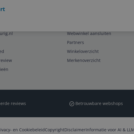
rt
Zakelijk
urig.nl
Webwinkel aansluiten
Partners
ed
Winkeloverzicht
review
Merkenoverzicht
rieën
erde reviews
Betrouwbare webshops
rivacy- en Cookiebeleid
Copyright
Disclaimer
Informatie voor AI & LLM