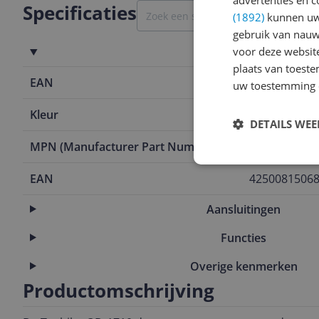
Specificaties
(1892)
kunnen uw 
gebruik van nauw
voor deze websit
Productinformatie
plaats van toest
EAN
4250081506
uw toestemming 
Kleur
Zwart
DETAILS WE
MPN (Manufacturer Part Number)
OD-1710
EAN
4250081506
Aansluitingen
Functies
Overige kenmerken
Productomschrijving