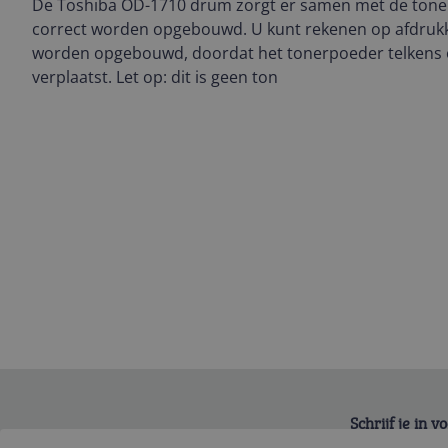
De Toshiba OD-1710 drum zorgt er samen met de toner
correct worden opgebouwd. U kunt rekenen op afdrukke
worden opgebouwd, doordat het tonerpoeder telkens op
verplaatst. Let op: dit is geen ton
Schrijf je in 
Bekijk product