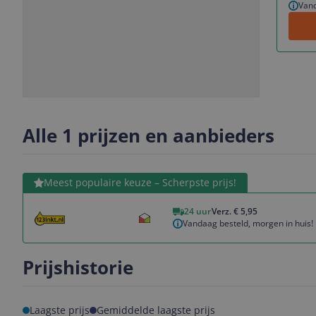
Vand
Slide
Slide
Slide
Slide
1
2
3
4
Alle 1 prijzen en aanbieders
Bekijk product
Meest populaire keuze – Scherpste prijs!
24 uur
Verz. € 5,95
Vandaag besteld, morgen in huis!
Prijshistorie
Laagste prijs
Gemiddelde laagste prijs