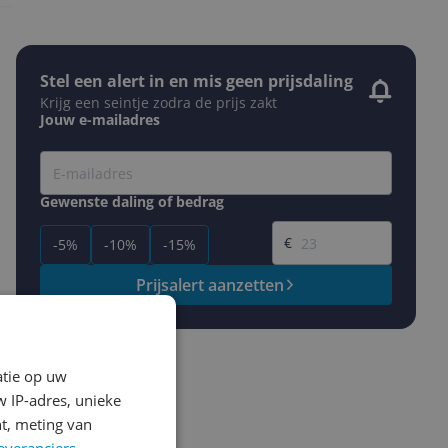
Stel een alert in en mis geen prijsdaling
Krijg een seintje zodra de prijs zakt
Jouw e-mailadres
Gewenste daling of bedrag
Gewenste prijs
€
-5%
-10%
-15%
Prijsalert aanzetten
atie op uw
 IP-adres, unieke
t, meting van
everanciers