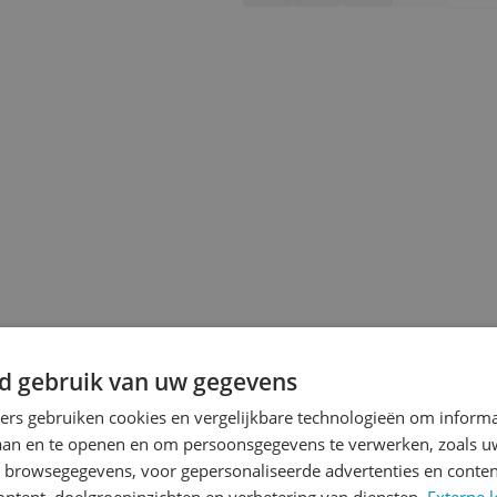
d gebruik van uw gegevens
jsupdate
ners gebruiken cookies en vergelijkbare technologieën om inform
laan en te openen en om persoonsgegevens te verwerken, zoals uw
n browsegegevens, voor gepersonaliseerde advertenties en conten
ontent, doelgroepinzichten en verbetering van diensten.
Externe l