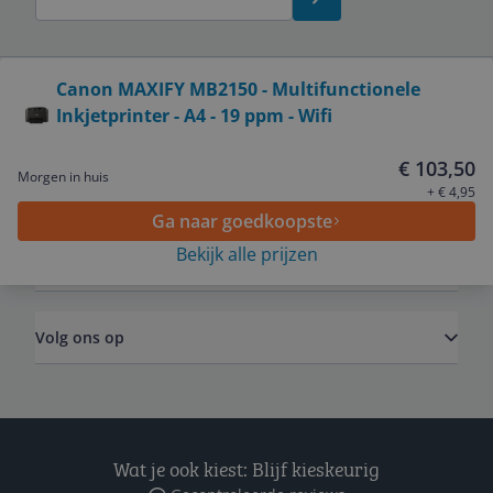
Bekijk product
Canon MAXIFY MB2150 - Multifunctionele
Inkjetprinter - A4 - 19 ppm - Wifi
Service
€ 103,50
Morgen in huis
Algemeen
+ € 4,95
Ga naar goedkoopste
Bekijk alle prijzen
Zakelijk
Volg ons op
Wat je ook kiest: Blijf kieskeurig