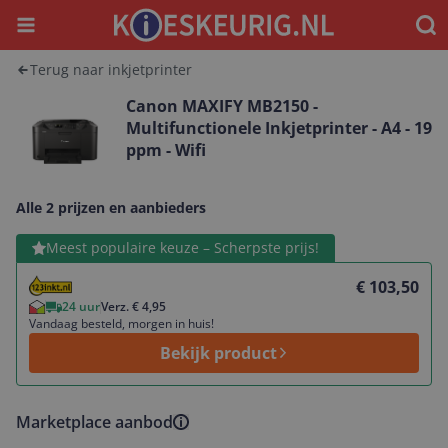
Menu
Waar
Terug naar inkjetprinter
Canon MAXIFY MB2150 -
Multifunctionele Inkjetprinter - A4 - 19
ppm - Wifi
Alle 2 prijzen en aanbieders
Bekijk product
Meest populaire keuze – Scherpste prijs!
€ 103,50
24 uur
Verz. € 4,95
Vandaag besteld, morgen in huis!
Bekijk product
Marketplace aanbod