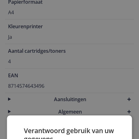
Papierformaat
A4
Kleurenprinter
Ja
Aantal cartridges/toners
4
EAN
8714574643496
Aansluitingen
Algemeen
Algemene kenmerken
Verantwoord gebruik van uw
Draadloze verbindingen
gegevens