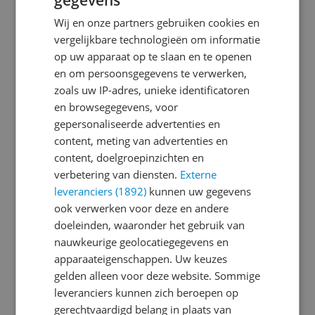
Functies
Wij en onze partners gebruiken cookies en
vergelijkbare technologieën om informatie
Fysieke verbindingen
op uw apparaat op te slaan en te openen
en om persoonsgegevens te verwerken,
Leveringsomvang
zoals uw IP-adres, unieke identificatoren
Merk en model
en browsegegevens, voor
gepersonaliseerde advertenties en
Mogelijke vereisten instellen en gebruik
content, meting van advertenties en
content, doelgroepinzichten en
Overige kenmerken
verbetering van diensten.
Externe
Printspecificaties
leveranciers (1892)
kunnen uw gegevens
ook verwerken voor deze en andere
Productinformatie
doeleinden, waaronder het gebruik van
nauwkeurige geolocatiegegevens en
Scanspecificaties
apparaateigenschappen. Uw keuzes
Technisch
gelden alleen voor deze website. Sommige
leveranciers kunnen zich beroepen op
gerechtvaardigd belang in plaats van