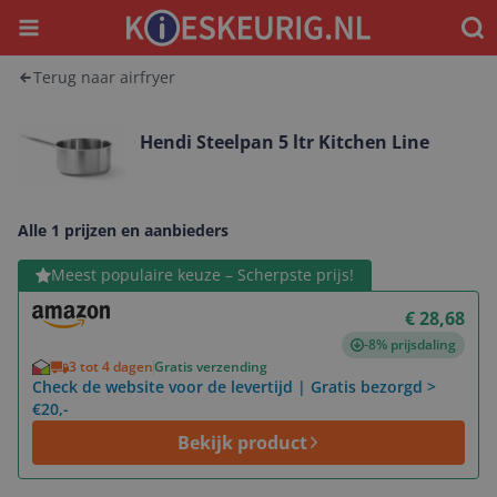
Menu
Waar
Terug naar airfryer
Hendi Steelpan 5 ltr Kitchen Line
Alle 1 prijzen en aanbieders
Bekijk product
Meest populaire keuze – Scherpste prijs!
€ 28,68
-8% prijsdaling
3 tot 4 dagen
Gratis verzending
Check de website voor de levertijd | Gratis bezorgd >
€20,-
Bekijk product