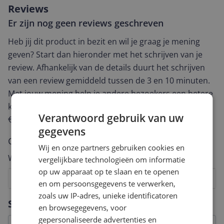
Reviews
Er zijn nog geen reviews geschreven
Heb jij dit product in bezit en wil je graag je mening
geven? Start dan hieronder met het schrijven van je
review. Afhankelijk van de details duurt het schrijven
van een review gemiddeld tussen de 3 en 10 minuten.
Met jouw mening help je andere bezoekers een betere
keuze te maken én maak je iedere maand kans op
Verantwoord gebruik van uw
€250,-!
Klik hier voor de actievoorwaarden.
gegevens
Cijfer
Wij en onze partners gebruiken cookies en
Welk cijfer geef jij dit product?
vergelijkbare technologieën om informatie
op uw apparaat op te slaan en te openen
1
2
3
4
5
6
7
8
9
10
en om persoonsgegevens te verwerken,
zoals uw IP-adres, unieke identificatoren
Vraag 1 van 4
Specificaties
en browsegegevens, voor
gepersonaliseerde advertenties en