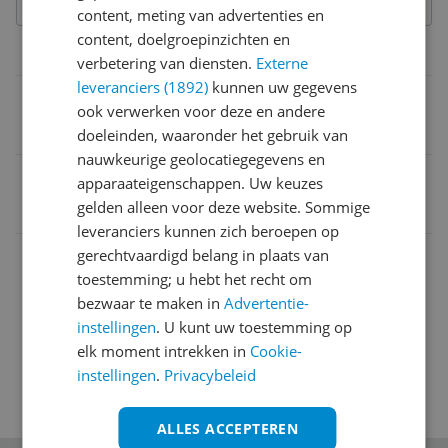
content, meting van advertenties en
content, doelgroepinzichten en
Technisch
verbetering van diensten.
Externe
leveranciers (1892)
kunnen uw gegevens
Vermogen
ook verwerken voor deze en andere
1.200 W
doeleinden, waaronder het gebruik van
nauwkeurige geolocatiegegevens en
EAN
apparaateigenschappen. Uw keuzes
gelden alleen voor deze website. Sommige
8711369838303
leveranciers kunnen zich beroepen op
Capaciteit
gerechtvaardigd belang in plaats van
toestemming; u hebt het recht om
Functies
bezwaar te maken in
Advertentie-
instellingen
. U kunt uw toestemming op
elk moment intrekken in
Cookie-
instellingen
.
Privacybeleid
ALLES ACCEPTEREN