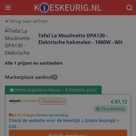
Menu
Waar
Terug naar airfryer
Tefal La Moulinette DPA130 -
Elektrische hakmolen - 1000W - Wit
Alle 1 prijzen en aanbieders
Marketplace aanbod
Bekijk product
Meest populaire keuze – Scherpste prijs!
€ 87,12
Marketplace
-1% prijsdaling
3 tot 4 dagen
Gratis verzending
Check de website voor de levertijd | Gratis bezorgd >
€20,-
Bekijk product