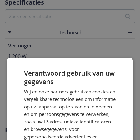
Specificaties
Technisch
Vermogen
1.200 W
EAN
Verantwoord gebruik van uw
gegevens
4051709403100
Wij en onze partners gebruiken cookies en
Capaciteit
vergelijkbare technologieën om informatie
op uw apparaat op te slaan en te openen
Functies
en om persoonsgegevens te verwerken,
zoals uw IP-adres, unieke identificatoren
Productomschrijving
en browsegegevens, voor
gepersonaliseerde advertenties en