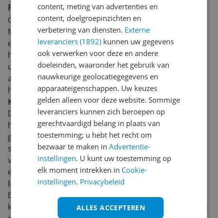
content, meting van advertenties en
Praktische Tefal Elektrische Hakmolen
content, doelgroepinzichten en
Geïntroduceerd in 2022, de Tefal DPA 130 DPA130 La
verbetering van diensten.
Externe
Moulinette elektrische hakmolen vertegenwoordigt
leveranciers (1892)
kunnen uw gegevens
een fusie van eenvoud, gebruiksgemak en kracht. Het
ook verwerken voor deze en andere
heeft een royale capaciteit van 330 gram, wat het
doeleinden, waaronder het gebruik van
uitermate geschikt maakt voor zowel dagelijks gebruik
nauwkeurige geolocatiegegevens en
als speciale gelegenheden waarbij grotere
apparaateigenschappen. Uw keuzes
hoeveelheden voedsel moeten worden bereid.
gelden alleen voor deze website. Sommige
Kracht en Capaciteit
leveranciers kunnen zich beroepen op
De sleutel tot de functionaliteit van de La Moulinette
gerechtvaardigd belang in plaats van
hakmolen is zijn vermogen van 1000 Watt. Dit
toestemming; u hebt het recht om
garandeert een efficiënte werking, waardoor voedsel
bezwaar te maken in
Advertentie-
snel wordt verwerkt. Daarnaast minimaliseert het de
instellingen
. U kunt uw toestemming op
vereiste inspanning, waardoor de bediening kinderlijk
elk moment intrekken in
Cookie-
eenvoudig is.
instellingen
.
Privacybeleid
Intuïtieve Bediening en Onderhoud
Een ander uniek kenmerk van deze hakmolen is het
kabelopbergvak. Dit verbetert de algemene netheid en
ALLES ACCEPTEREN