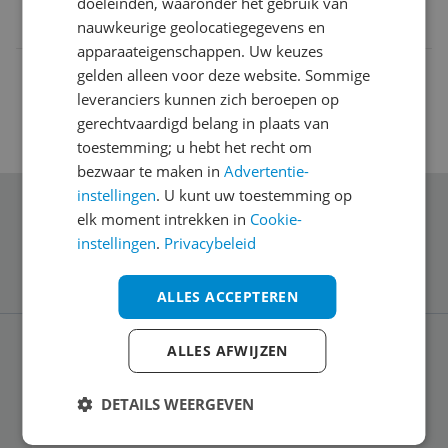
doeleinden, waaronder het gebruik van
8020187857558
nauwkeurige geolocatiegegevens en
apparaateigenschappen. Uw keuzes
gelden alleen voor deze website. Sommige
leveranciers kunnen zich beroepen op
gerechtvaardigd belang in plaats van
toestemming; u hebt het recht om
bezwaar te maken in
Advertentie-
instellingen
. U kunt uw toestemming op
Schrijf je in voor onze nieuwsbrief
elk moment intrekken in
Cookie-
instellingen
.
Privacybeleid
ALLES ACCEPTEREN
ALLES AFWIJZEN
Service
DETAILS WEERGEVEN
Algemeen