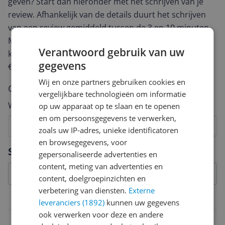
geven? Start dan hieronder met het schrijven van je
review. Afhankelijk van de details duurt het schrijven
van een review gemiddeld tussen de 3 en 10 minuten.
Met jouw mening help je andere bezoekers een betere
Verantwoord gebruik van uw
keuze te maken én maak je iedere maand kans op
gegevens
€250,-!
Klik hier voor de actievoorwaarden.
Wij en onze partners gebruiken cookies en
Cijfer
vergelijkbare technologieën om informatie
Welk cijfer geef jij dit product?
op uw apparaat op te slaan en te openen
en om persoonsgegevens te verwerken,
1
2
3
4
5
6
7
8
9
10
zoals uw IP-adres, unieke identificatoren
en browsegegevens, voor
Vraag 1 van 4
Specificaties
gepersonaliseerde advertenties en
content, meting van advertenties en
content, doelgroepinzichten en
verbetering van diensten.
Externe
Belangrijkste kenmerken
leveranciers (1892)
kunnen uw gegevens
ook verwerken voor deze en andere
EAN