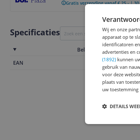
Gratis verzending vanaf € 25,- | 3
Verantwoor
Wij en onze part
Specificaties
apparaat op te s
identificatoren e
Belangrijkste kenmerken
advertenties en c
(1892)
kunnen uw 
EAN
8714572082
gebruik van nauw
voor deze websit
plaats van toest
uw toestemming 
DETAILS WE