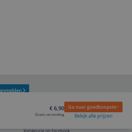
anmelden
Ga naar goedkoopste
€ 6,90
Gratis verzending
Bekijk alle prijzen
Volg ons op
Kieskeurig op Facebook