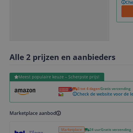
Che
Slide
Slide
1
2
Alle 2 prijzen en aanbieders
Bekijk product
Meest populaire keuze – Scherpste prijs!
3 tot 4 dagen
Gratis verzending
Check de website voor de le
Marketplace aanbod
Bekijk product
Marketplace
24 uur
Gratis verzending