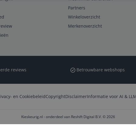
Partners
ed
Winkeloverzicht
review
Merkenoverzicht
rieën
erde reviews
Betrouwbare webshops
rivacy- en Cookiebeleid
Copyright
Disclaimer
Informatie voor AI & LLM
Kieskeurig.nl - onderdeel van Reshift Digital B.V. © 2026