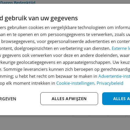
0 Dagen Bedenktijd
d gebruik van uw gegevens
Reviews
ners gebruiken cookies en vergelijkbare technologieën om inform
laan en te openen en om persoonsgegevens te verwerken, zoals uw
Er zijn nog geen revie
n browsegegevens, voor gepersonaliseerde advertenties en conten
Heb jij dit product in bezi
ontent, doelgroepinzichten en verbetering van diensten.
Externe l
met het schrijven van je re
gegevens ook verwerken voor deze en andere doeleinden, waar
051
keurige geolocatiegegevens en apparaateigenschappen. Uw keuze
een review gemiddeld tuss
e. Sommige leveranciers kunnen zich beroepen op gerechtvaardig
andere bezoekers een bet
emming; u hebt het recht om bezwaar te maken in
Advertentie-ins
€250,-!
Klik hier voor de a
op elk moment intrekken in
Cookie-instellingen
.
Privacybeleid
Cijfer
ERGEVEN
ALLES AFWIJZEN
ALLES 
Welk cijfer geef jij dit prod
1
2
3