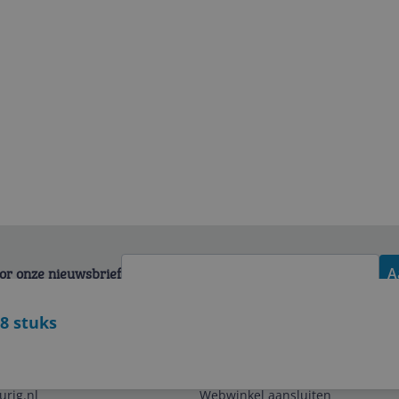
voor onze nieuwsbrief
A
 8 stuks
Zakelijk
urig.nl
Webwinkel aansluiten