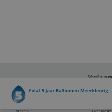
Schrijf je in 
Bekijk product
Folat 5 Jaar Ballonnen Meerkleurig -
Service
Algemeen
Vragen?
Over Kieske