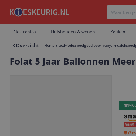
Elektronica
Huishouden & wonen
Keuken
Overzicht
Home
activiteitsspeelgoed-voor-babys-muziekspee
Folat 5 Jaar Ballonnen Meer
Bekijk 
Mee
Vorige
Volgende
3 t