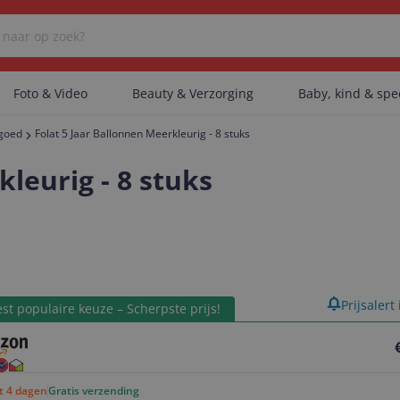
Foto & Video
Beauty & Verzorging
Baby, kind & sp
lgoed
Folat 5 Jaar Ballonnen Meerkleurig - 8 stuks
Er zijn geen categorieën gevonden.
kleurig - 8 stuks
Er zijn geen producten gevonden.
product
Prijsalert
Er zijn geen artikelen gevonden.
st populaire keuze – Scherpste prijs!
ot 4 dagen
Gratis verzending