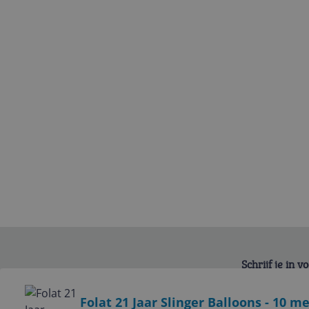
Schrijf je in 
Bekijk product
Folat 21 Jaar Slinger Balloons - 10 m