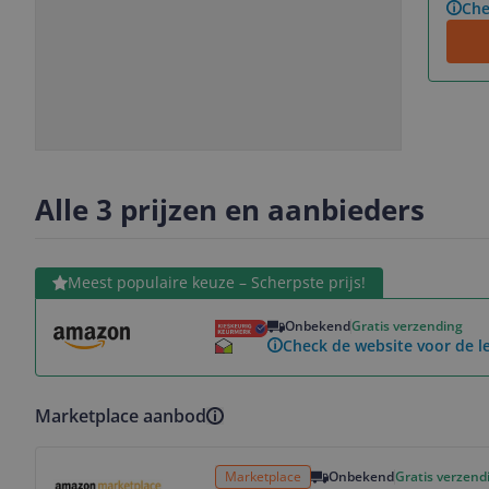
Che
Slide
Slide
1
2
Alle 3 prijzen en aanbieders
Bekijk product
Meest populaire keuze – Scherpste prijs!
Onbekend
Gratis verzending
Check de website voor de le
Marketplace aanbod
Bekijk product
Marketplace
Onbekend
Gratis verzend