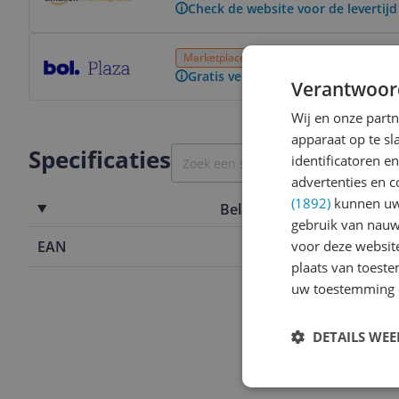
Check de website voor de levertijd
Bekijk product
Marketplace
24 uur
Gratis verzending
Gratis verzending vanaf € 25,- | 3
Verantwoor
Wij en onze part
apparaat op te s
Specificaties
identificatoren e
advertenties en c
(1892)
kunnen uw 
Belangrijkste kenmerken
gebruik van nauw
voor deze websit
EAN
8714572045
plaats van toest
uw toestemming 
DETAILS WE