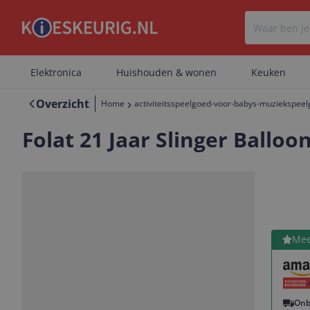
Elektronica
Huishouden & wonen
Keuken
Overzicht
Home
activiteitsspeelgoed-voor-babys-muziekspee
Folat 21 Jaar Slinger Balloo
Bekijk 
Mee
Vorige
Volgende
Onb