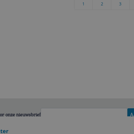
1
2
3
voor onze nieuwsbrief
A
eter