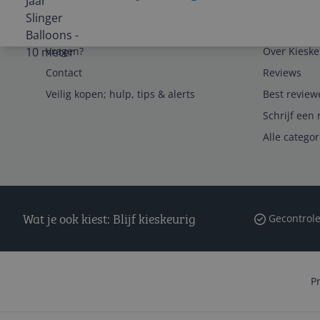
Service
Algemeen
Vragen?
Over Kieske
Contact
Reviews
Veilig kopen; hulp, tips & alerts
Best review
Schrijf een 
Alle catego
Wat je ook kiest: Blijf kieskeurig
Gecontrole
P