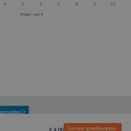
4
5
6
7
8
9
10
Vraag 1 van 4
anmelden
Ga naar goedkoopste
€ 4,06