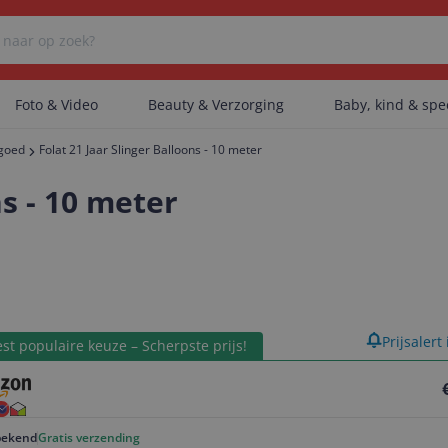
Foto & Video
Beauty & Verzorging
Baby, kind & sp
lgoed
Folat 21 Jaar Slinger Balloons - 10 meter
Er zijn geen categorieën gevonden.
ns - 10 meter
Er zijn geen producten gevonden.
product
Prijsalert
Er zijn geen artikelen gevonden.
st populaire keuze – Scherpste prijs!
ekend
Gratis verzending