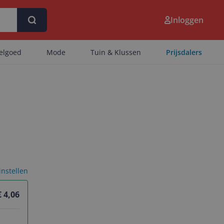
Inloggen
eelgoed
Mode
Tuin & Klussen
Prijsdalers
 instellen
€ 4,06