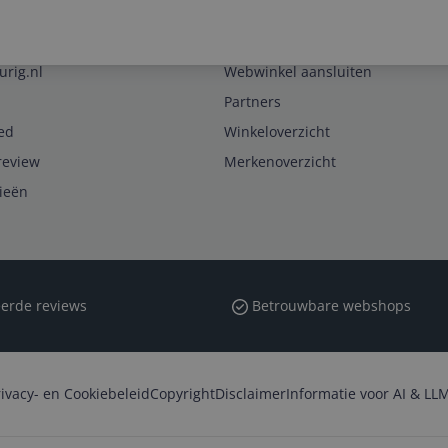
Zakelijk
urig.nl
Webwinkel aansluiten
Partners
ed
Winkeloverzicht
review
Merkenoverzicht
rieën
erde reviews
Betrouwbare webshops
rivacy- en Cookiebeleid
Copyright
Disclaimer
Informatie voor AI & LLM