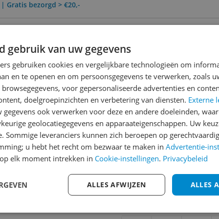
 | Gratis bezorgd > €20,-
0 Dagen Bedenktijd
d gebruik van uw gegevens
ners gebruiken cookies en vergelijkbare technologieën om inform
laan en te openen en om persoonsgegevens te verwerken, zoals uw
Reviews
n browsegegevens, voor gepersonaliseerde advertenties en conten
Er zijn nog geen revie
ontent, doelgroepinzichten en verbetering van diensten.
Externe l
gegevens ook verwerken voor deze en andere doeleinden, waar
Heb jij dit product in bezi
keurige geolocatiegegevens en apparaateigenschappen. Uw keuze
met het schrijven van je re
e. Sommige leveranciers kunnen zich beroepen op gerechtvaardig
438
een review gemiddeld tuss
emming; u hebt het recht om bezwaar te maken in
Advertentie-ins
andere bezoekers een bet
op elk moment intrekken in
Cookie-instellingen
.
Privacybeleid
€250,-!
Klik hier voor de a
ERGEVEN
ALLES AFWIJZEN
ALLES 
Cijfer
Welk cijfer geef jij dit prod