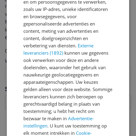
en om persoonsgegevens te verwerken,
review. Afhankelijk van de details duurt het schrijven
zoals uw IP-adres, unieke identificatoren
van een review gemiddeld tussen de 3 en 10 minuten.
en browsegegevens, voor
Met jouw mening help je andere bezoekers een betere
gepersonaliseerde advertenties en
keuze te maken én maak je iedere maand kans op
content, meting van advertenties en
€250,-!
Klik hier voor de actievoorwaarden.
content, doelgroepinzichten en
verbetering van diensten.
Externe
Cijfer
leveranciers (1892)
kunnen uw gegevens
ook verwerken voor deze en andere
Welk cijfer geef jij dit product?
doeleinden, waaronder het gebruik van
1
2
3
4
5
6
7
8
9
10
nauwkeurige geolocatiegegevens en
apparaateigenschappen. Uw keuzes
Vraag 1 van 4
Specificaties
gelden alleen voor deze website. Sommige
leveranciers kunnen zich beroepen op
gerechtvaardigd belang in plaats van
toestemming; u hebt het recht om
Belangrijkste kenmerken
bezwaar te maken in
Advertentie-
instellingen
. U kunt uw toestemming op
EAN
elk moment intrekken in
Cookie-