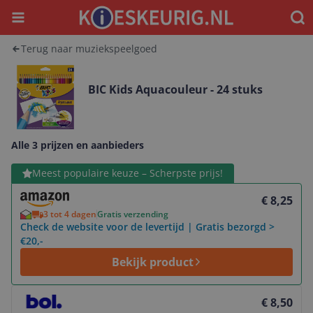
Menu
Waar
Terug naar muziekspeelgoed
BIC Kids Aquacouleur - 24 stuks
Alle 3 prijzen en aanbieders
Bekijk product
Meest populaire keuze – Scherpste prijs!
€ 8,25
3 tot 4 dagen
Gratis verzending
Check de website voor de levertijd | Gratis bezorgd >
€20,-
Bekijk product
Bekijk product
€ 8,50