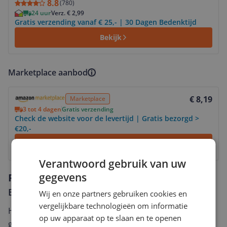
8.8
(
780
)
24 uur
Verz. € 2,99
Gratis verzending vanaf € 25,- | 30 Dagen Bedenktijd
Bekijk
Marketplace aanbod
Bekijk product
€ 8,19
Marketplace
3 tot 4 dagen
Gratis verzending
Check de website voor de levertijd | Gratis bezorgd >
€20,-
Bekijk product
Verantwoord gebruik van uw
gegevens
Reviews
Er zijn nog geen reviews geschreven
Wij en onze partners gebruiken cookies en
vergelijkbare technologieën om informatie
Heb jij dit product in bezit en wil je graag je mening
op uw apparaat op te slaan en te openen
geven? Start dan hieronder met het schrijven van je