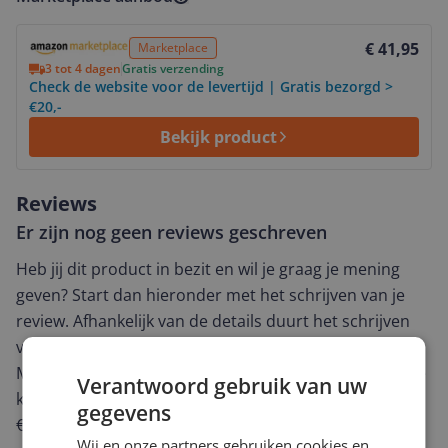
Bekijk product
€ 41,95
Marketplace
3 tot 4 dagen
Gratis verzending
Check de website voor de levertijd | Gratis bezorgd >
€20,-
Bekijk product
Reviews
Er zijn nog geen reviews geschreven
Heb jij dit product in bezit en wil je graag je mening
geven? Start dan hieronder met het schrijven van je
review. Afhankelijk van de details duurt het schrijven
van een review gemiddeld tussen de 3 en 10 minuten.
Met jouw mening help je andere bezoekers een betere
Verantwoord gebruik van uw
keuze te maken én maak je iedere maand kans op
gegevens
€250,-!
Klik hier voor de actievoorwaarden.
Wij en onze partners gebruiken cookies en