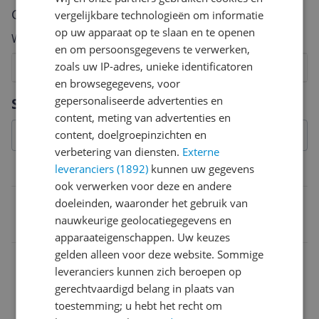
Cijfer
vergelijkbare technologieën om informatie
op uw apparaat op te slaan en te openen
Welk cijfer geef jij dit product?
en om persoonsgegevens te verwerken,
zoals uw IP-adres, unieke identificatoren
1
2
3
4
5
6
7
8
9
10
en browsegegevens, voor
Vraag 1 van 4
gepersonaliseerde advertenties en
Specificaties
content, meting van advertenties en
content, doelgroepinzichten en
verbetering van diensten.
Externe
leveranciers (1892)
kunnen uw gegevens
Belangrijkste kenmerken
ook verwerken voor deze en andere
EAN
doeleinden, waaronder het gebruik van
nauwkeurige geolocatiegegevens en
4052272002851
apparaateigenschappen. Uw keuzes
gelden alleen voor deze website. Sommige
leveranciers kunnen zich beroepen op
gerechtvaardigd belang in plaats van
toestemming; u hebt het recht om