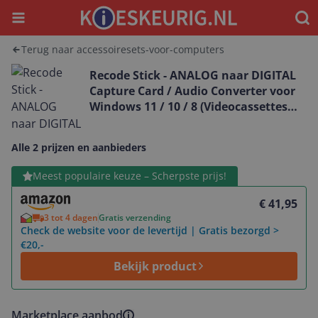
Menu
Waar
Terug naar accessoiresets-voor-computers
Recode Stick - ANALOG naar DIGITAL
Capture Card / Audio Converter voor
Windows 11 / 10 / 8 (Videocassettes
digitaliseren | S-VHS | Hi8 | Super 8 |
DVD naar PC )
Alle 2 prijzen en aanbieders
Bekijk product
Meest populaire keuze – Scherpste prijs!
€ 41,95
3 tot 4 dagen
Gratis verzending
Check de website voor de levertijd | Gratis bezorgd >
€20,-
Bekijk product
Marketplace aanbod