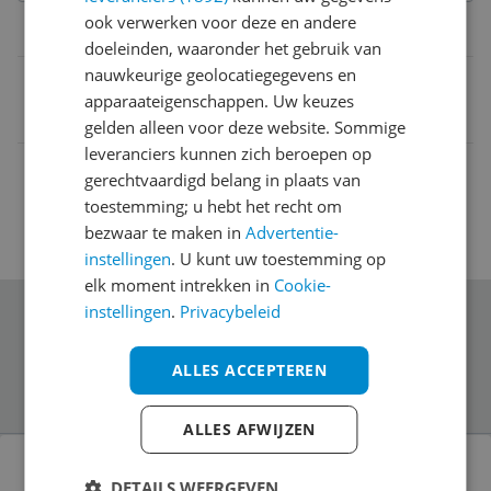
ook verwerken voor deze en andere
Belangrijkste kenmerken
doeleinden, waaronder het gebruik van
nauwkeurige geolocatiegegevens en
EAN
apparaateigenschappen. Uw keuzes
8420738193669
gelden alleen voor deze website. Sommige
leveranciers kunnen zich beroepen op
gerechtvaardigd belang in plaats van
toestemming; u hebt het recht om
bezwaar te maken in
Advertentie-
instellingen
. U kunt uw toestemming op
elk moment intrekken in
Cookie-
instellingen
.
Privacybeleid
Schrijf je in voor onze nieuwsbrief
ALLES ACCEPTEREN
ALLES AFWIJZEN
Bekijk product
SilverHT 111936640199 - Toetsenbord voor
DETAILS WEERGEVEN