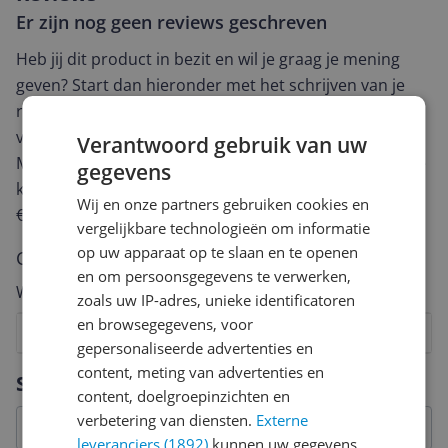
Er zijn nog geen reviews geschreven
Heb jij dit product in bezit en wil je graag je mening
geven? Start dan hieronder met het schrijven van je
review. Afhankelijk van de details duurt het schrijven
van een review gemiddeld tussen de 3 en 10 minuten.
Verantwoord gebruik van uw
Met jouw mening help je andere bezoekers een betere
gegevens
keuze te maken én maak je iedere maand kans op
Wij en onze partners gebruiken cookies en
€250,-!
Klik hier voor de actievoorwaarden.
vergelijkbare technologieën om informatie
op uw apparaat op te slaan en te openen
Cijfer
en om persoonsgegevens te verwerken,
Welk cijfer geef jij dit product?
zoals uw IP-adres, unieke identificatoren
en browsegegevens, voor
1
2
3
4
5
6
7
8
9
10
gepersonaliseerde advertenties en
Vraag 1 van 4
content, meting van advertenties en
Specificaties
content, doelgroepinzichten en
verbetering van diensten.
Externe
leveranciers (1892)
kunnen uw gegevens