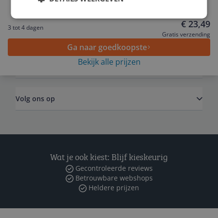
mobiel apparaat - Wit, Blauw
Service
€ 23,49
3 tot 4 dagen
Algemeen
Gratis verzending
Ga naar goedkoopste
Bekijk alle prijzen
Zakelijk
Volg ons op
Wat je ook kiest: Blijf kieskeurig
Gecontroleerde reviews
Betrouwbare webshops
Heldere prijzen