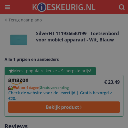
Menu
Waar
Terug naar piano
SilverHT 111936640199 - Toetsenbord
voor mobiel apparaat - Wit, Blauw
Alle 1 prijzen en aanbieders
Bekijk product
Meest populaire keuze – Scherpste prijs!
€ 23,49
3 tot 4 dagen
Gratis verzending
Check de website voor de levertijd | Gratis bezorgd >
€20,-
Bekijk product
Reviews