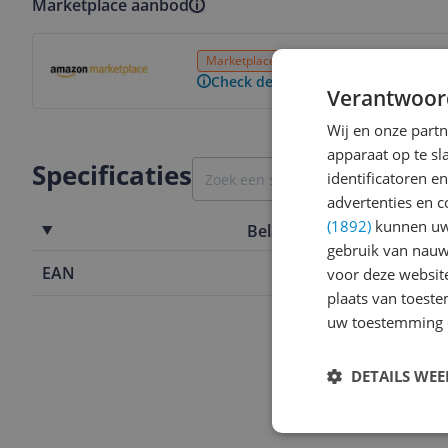
Marketplace aanbod
Bekijk product
Marketplace
3 tot 4 dagen
Gratis verz
Check de website voor de levertijd
Verantwoor
Wij en onze part
apparaat op te s
Specificaties
identificatoren e
advertenties en c
(1892)
kunnen uw 
Belangrijkste kenmerken
gebruik van nauw
EAN
5099206063
voor deze websit
plaats van toest
uw toestemming 
DETAILS WE