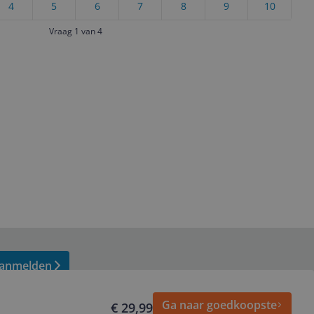
4
5
6
7
8
9
10
Vraag 1 van 4
anmelden
Ga naar goedkoopste
€ 29,99