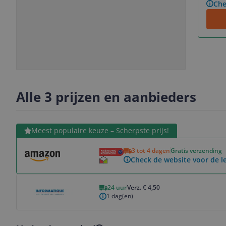
Che
Slide
Slide
Slide
Slide
1
2
3
4
Alle 3 prijzen en aanbieders
Bekijk product
Meest populaire keuze – Scherpste prijs!
3 tot 4 dagen
Gratis verzending
Check de website voor de le
Bekijk product
24 uur
Verz. € 4,50
1 dag(en)