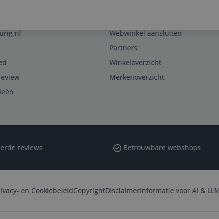
Zakelijk
urig.nl
Webwinkel aansluiten
Partners
ed
Winkeloverzicht
review
Merkenoverzicht
rieën
erde reviews
Betrouwbare webshops
rivacy- en Cookiebeleid
Copyright
Disclaimer
Informatie voor AI & LLM