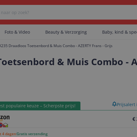
Foto & Video
Beauty & Verzorging
Baby, kind & sp
K235 Draadloos Toetsenbord & Muis Combo - AZERTY Frans - Grijs
Er zijn geen categorieën gevonden.
oetsenbord & Muis Combo - AZ
Er zijn geen producten gevonden.
product
Prijsalert
Er zijn geen artikelen gevonden.
st populaire keuze – Scherpste prijs!
€
ot 4 dagen
Gratis verzending