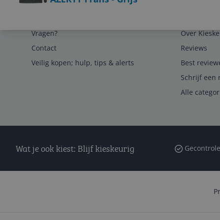
Service
Algemeen
Vragen?
Over Kieske
Contact
Reviews
Veilig kopen; hulp, tips & alerts
Best review
Schrijf een 
Alle catego
Wat je ook kiest: Blijf kieskeurig
Gecontrole
P