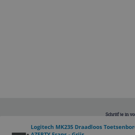
Schrijf je in 
Bekijk product
Logitech MK235 Draadloos Toetsenbor
AZERTY Frans - Grijs