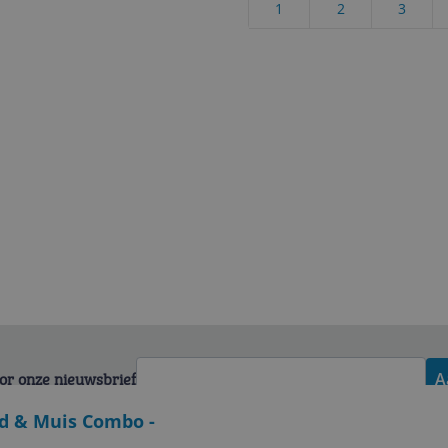
1
2
3
voor onze nieuwsbrief
A
d & Muis Combo -