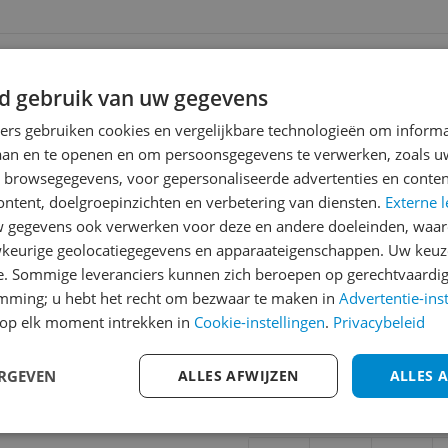
ending
 | Gratis bezorgd > €20,-
d gebruik van uw gegevens
ners gebruiken cookies en vergelijkbare technologieën om inform
laan en te openen en om persoonsgegevens te verwerken, zoals uw
Reviews
n browsegegevens, voor gepersonaliseerde advertenties en conten
Er zijn nog geen revie
ontent, doelgroepinzichten en verbetering van diensten.
Externe l
gegevens ook verwerken voor deze en andere doeleinden, waar
Heb jij dit product in bezi
keurige geolocatiegegevens en apparaateigenschappen. Uw keuze
met het schrijven van je re
853
e. Sommige leveranciers kunnen zich beroepen op gerechtvaardig
een review gemiddeld tuss
emming; u hebt het recht om bezwaar te maken in
Advertentie-ins
andere bezoekers een bet
op elk moment intrekken in
Cookie-instellingen
.
Privacybeleid
€250,-!
Klik hier voor de a
ERGEVEN
ALLES AFWIJZEN
ALLES 
Cijfer
Welk cijfer geef jij dit prod