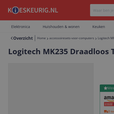
Elektronica
Huishouden & wonen
Keuken
Overzicht
Home
accessoiresets-voor-computers
Logitech M
Logitech MK235 Draadloos T
Bekijk 
Mee
Vorige
Volgende
3 t