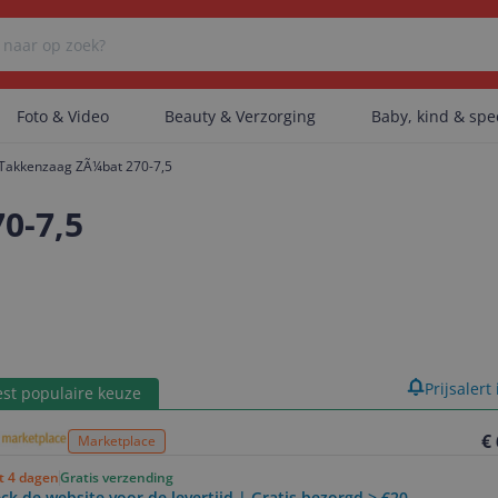
Foto & Video
Beauty & Verzorging
Baby, kind & sp
 Takkenzaag ZÃ¼bat 270-7,5
Er zijn geen categorieën gevonden.
0-7,5
Er zijn geen producten gevonden.
Er zijn geen artikelen gevonden.
product
Prijsalert
st populaire keuze
€
Marketplace
ot 4 dagen
Gratis verzending
ck de website voor de levertijd | Gratis bezorgd > €20,-