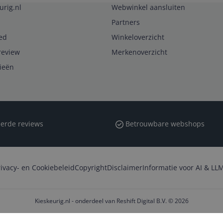
urig.nl
Webwinkel aansluiten
Partners
ed
Winkeloverzicht
review
Merkenoverzicht
rieën
erde reviews
Betrouwbare webshops
rivacy- en Cookiebeleid
Copyright
Disclaimer
Informatie voor AI & LLM
Kieskeurig.nl - onderdeel van Reshift Digital B.V. © 2026