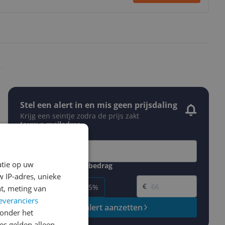
Stel een alert in en mis geen prijsdaling
Krijg een seintje zodra de prijs zakt
Jouw e-mailadres
atie op uw
Gewenste daling of bedrag
Gewenste prijs
 IP-adres, unieke
€
-5%
-10%
-15%
t, meting van
everanciers
Prijsalert aanzetten
onder het
s gelden alleen