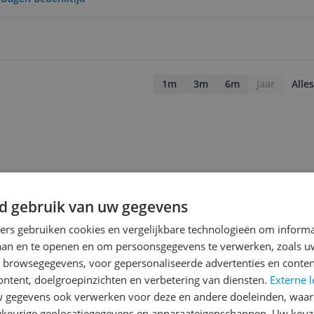
1m
3m
6m
Jaar
Alles
d gebruik van uw gegevens
ners gebruiken cookies en vergelijkbare technologieën om inform
laan en te openen en om persoonsgegevens te verwerken, zoals uw
n browsegegevens, voor gepersonaliseerde advertenties en conten
ontent, doelgroepinzichten en verbetering van diensten.
Externe l
gegevens ook verwerken voor deze en andere doeleinden, waar
keurige geolocatiegegevens en apparaateigenschappen. Uw keuze