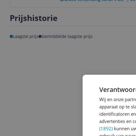
Prijshistorie
Laagste prijs
Gemiddelde laagste prijs
Verantwoor
Wij en onze part
apparaat op te s
identificatoren e
advertenties en c
(1892)
kunnen uw 
gebruik van nauw