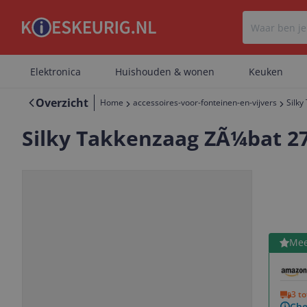
Elektronica
Huishouden & wonen
Keuken
Overzicht
Home
accessoires-voor-fonteinen-en-vijvers
Silky
Silky Takkenzaag ZÃ¼bat 27
Bekijk 
Mee
Vorige
Volgende
3 t
Che