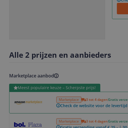
Slide
Slide
1
2
Alle 2 prijzen en aanbieders
Marketplace aanbod
Bekijk product
Meest populaire keuze – Scherpste prijs!
Marketplace
3 tot 4 dagen
Gratis verz
Check de website voor de levertijd
Bekijk product
Marketplace
3 tot 4 dagen
Gratis verz
Gratis verzending vanaf € 25,- | 3