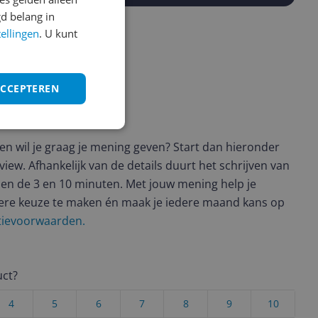
d belang in
tellingen
. U kunt
ACCEPTEREN
ws geschreven
t en wil je graag je mening geven? Start dan hieronder
view. Afhankelijk van de details duurt het schrijven van
en de 3 en 10 minuten. Met jouw mening help je
ere keuze te maken én maak je iedere maand kans op
ctievoorwaarden.
uct?
4
5
6
7
8
9
10