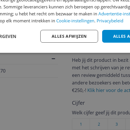
e. Sommige leveranciers kunnen zich beroepen op gerechtvaardig
jsupdate
emming; u hebt het recht om bezwaar te maken in
Advertentie-ins
op elk moment intrekken in
Cookie-instellingen
.
Privacybeleid
ERGEVEN
ALLES AFWIJZEN
ALLES 
Reviews
Er zijn nog geen revie
Heb jij dit product in bezi
met het schrijven van je re
270
een review gemiddeld tuss
andere bezoekers een bet
€250,-!
Klik hier voor de a
Cijfer
Welk cijfer geef jij dit prod
1
2
3