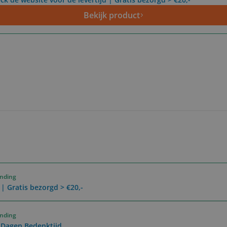
Bekijk product
ending
 | Gratis bezorgd > €20,-
ending
0 Dagen Bedenktijd