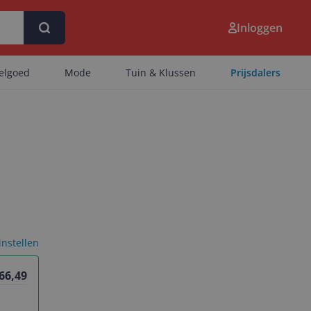
Inloggen
eelgoed
Mode
Tuin & Klussen
Prijsdalers
 instellen
 66,49