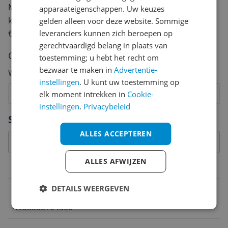
Met jouw mening help je andere bezoekers een betere
apparaateigenschappen. Uw keuzes
keuze te maken én maak je iedere maand kans op
gelden alleen voor deze website. Sommige
€250,-!
Klik hier voor de actievoorwaarden.
leveranciers kunnen zich beroepen op
gerechtvaardigd belang in plaats van
Cijfer
toestemming; u hebt het recht om
bezwaar te maken in
Advertentie-
Welk cijfer geef jij dit product?
instellingen
. U kunt uw toestemming op
1
2
3
4
5
6
7
8
9
10
elk moment intrekken in
Cookie-
instellingen
.
Privacybeleid
Vraag 1 van 4
Specificaties
ALLES ACCEPTEREN
ALLES AFWIJZEN
Belangrijkste kenmerken
DETAILS WEERGEVEN
EAN
4903585104308