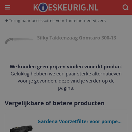
Menu
Waar
Terug naar accessoires-voor-fonteinen-en-vijvers
Silky Takkenzaag Gomtaro 300-13
We konden geen prijzen vinden voor dit product
Gelukkig hebben we een paar sterke alternatieven
voor je gevonden, deze vind je verder op de
pagina.
Vergelijkbare of betere producten
Bekijk product
Gardena Voorzetfilter voor pompen
3000 l/u