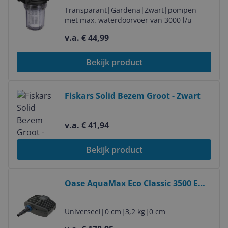
Transparant
|
Gardena
|
Zwart
|
pompen
met max. waterdoorvoer van 3000 l/u
v.a. € 44,99
Bekijk product
Bekijk product
Fiskars Solid Bezem Groot - Zwart
v.a. € 41,94
Bekijk product
Bekijk product
Oase AquaMax Eco Classic 3500 E
vijverpomp
Universeel
|
0 cm
|
3,2 kg
|
0 cm