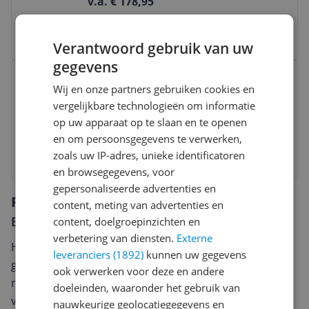
v.a. € 178,95
Bekijk product
Verantwoord gebruik van uw
gegevens
Bekijk product
Gardena Combisystem-aanaarder -
Wij en onze partners gebruiken cookies en
3118-20
vergelijkbare technologieën om informatie
v.a. € 25,99
-7%
op uw apparaat op te slaan en te openen
en om persoonsgegevens te verwerken,
Bekijk product
zoals uw IP-adres, unieke identificatoren
en browsegegevens, voor
gepersonaliseerde advertenties en
Reviews
content, meting van advertenties en
Er zijn nog geen reviews geschreven
content, doelgroepinzichten en
verbetering van diensten.
Externe
Heb jij dit product in bezit en wil je graag je mening
leveranciers (1892)
kunnen uw gegevens
geven? Start dan hieronder met het schrijven van je
ook verwerken voor deze en andere
review. Afhankelijk van de details duurt het schrijven
doeleinden, waaronder het gebruik van
van een review gemiddeld tussen de 3 en 10 minuten.
nauwkeurige geolocatiegegevens en