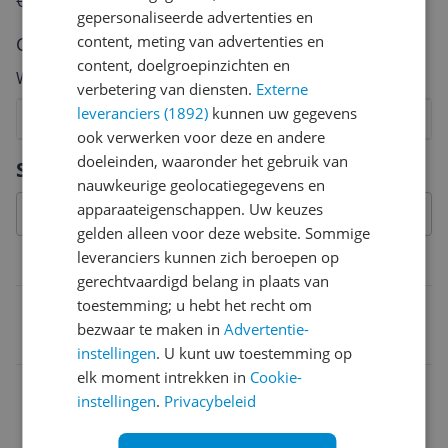
€250,-!
Klik hier voor de actievoorwaarden.
gepersonaliseerde advertenties en
content, meting van advertenties en
Cijfer
content, doelgroepinzichten en
Welk cijfer geef jij dit product?
verbetering van diensten.
Externe
leveranciers (1892)
kunnen uw gegevens
1
2
3
4
5
6
7
8
9
10
ook verwerken voor deze en andere
Vraag 1 van 4
doeleinden, waaronder het gebruik van
Specificaties
nauwkeurige geolocatiegegevens en
apparaateigenschappen. Uw keuzes
gelden alleen voor deze website. Sommige
leveranciers kunnen zich beroepen op
Belangrijkste kenmerken
gerechtvaardigd belang in plaats van
toestemming; u hebt het recht om
EAN
bezwaar te maken in
Advertentie-
4903585340133
instellingen
. U kunt uw toestemming op
elk moment intrekken in
Cookie-
instellingen
.
Privacybeleid