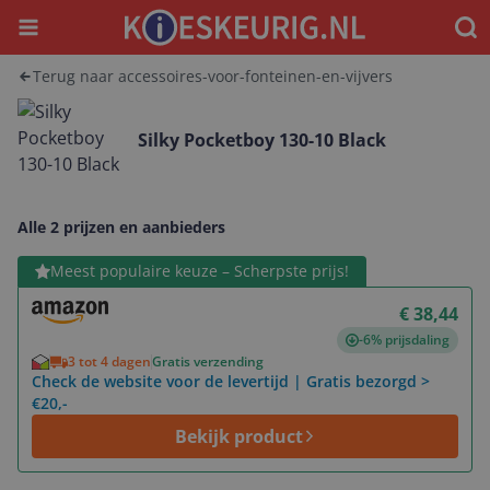
Menu
Waar
Terug naar accessoires-voor-fonteinen-en-vijvers
Silky Pocketboy 130-10 Black
Alle 2 prijzen en aanbieders
Bekijk product
Meest populaire keuze – Scherpste prijs!
€ 38,44
-6% prijsdaling
3 tot 4 dagen
Gratis verzending
Check de website voor de levertijd | Gratis bezorgd >
€20,-
Bekijk product