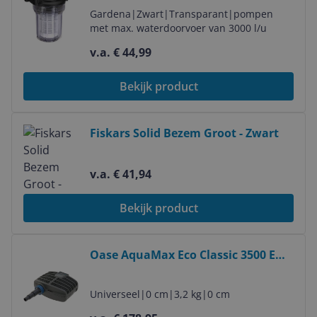
Gardena
|
Zwart
|
Transparant
|
pompen
met max. waterdoorvoer van 3000 l/u
v.a. € 44,99
Bekijk product
Bekijk product
Fiskars Solid Bezem Groot - Zwart
v.a. € 41,94
Bekijk product
Bekijk product
Oase AquaMax Eco Classic 3500 E
vijverpomp
Universeel
|
0 cm
|
3,2 kg
|
0 cm