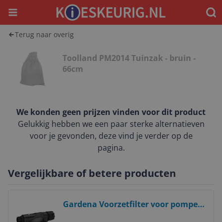
Menu
Waar
Terug naar overig
Toolland PM2014 Tuinzak - bruin -
66cm
We konden geen prijzen vinden voor dit product
Gelukkig hebben we een paar sterke alternatieven
voor je gevonden, deze vind je verder op de
pagina.
Vergelijkbare of betere producten
Bekijk product
Gardena Voorzetfilter voor pompen
3000 l/u