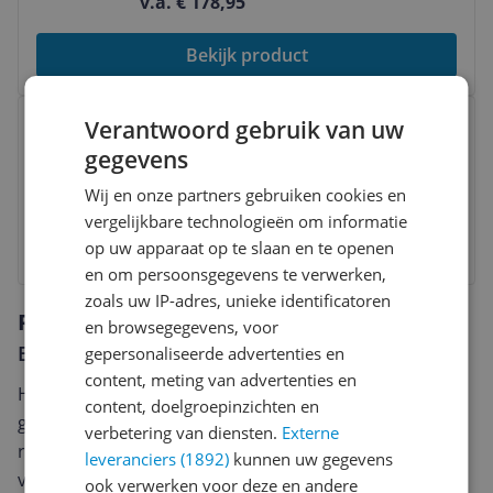
v.a. € 178,95
Bekijk product
Bekijk product
Verantwoord gebruik van uw
Gardena Combisystem-aanaarder -
3118-20
gegevens
v.a. € 25,99
-7%
Wij en onze partners gebruiken cookies en
vergelijkbare technologieën om informatie
Bekijk product
op uw apparaat op te slaan en te openen
en om persoonsgegevens te verwerken,
zoals uw IP-adres, unieke identificatoren
Reviews
en browsegegevens, voor
Er zijn nog geen reviews geschreven
gepersonaliseerde advertenties en
content, meting van advertenties en
Heb jij dit product in bezit en wil je graag je mening
content, doelgroepinzichten en
geven? Start dan hieronder met het schrijven van je
verbetering van diensten.
Externe
review. Afhankelijk van de details duurt het schrijven
leveranciers (1892)
kunnen uw gegevens
van een review gemiddeld tussen de 3 en 10 minuten.
ook verwerken voor deze en andere