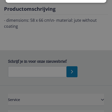
Productomschrijving
- dimensions: 58 x 66 cm\n- material: jute without
coating
Schrijf je in voor onze nieuwsbrief
Service