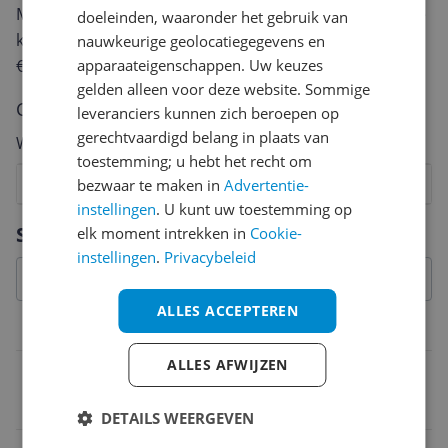
Met jouw mening help je andere bezoekers een betere
doeleinden, waaronder het gebruik van
keuze te maken én maak je iedere maand kans op
nauwkeurige geolocatiegegevens en
apparaateigenschappen. Uw keuzes
€250,-!
Klik hier voor de actievoorwaarden.
gelden alleen voor deze website. Sommige
Cijfer
leveranciers kunnen zich beroepen op
gerechtvaardigd belang in plaats van
Welk cijfer geef jij dit product?
toestemming; u hebt het recht om
1
2
3
4
5
6
7
8
9
10
bezwaar te maken in
Advertentie-
instellingen
. U kunt uw toestemming op
Vraag 1 van 4
Specificaties
elk moment intrekken in
Cookie-
instellingen
.
Privacybeleid
ALLES ACCEPTEREN
Belangrijkste kenmerken
ALLES AFWIJZEN
EAN
5410329640811
DETAILS WEERGEVEN