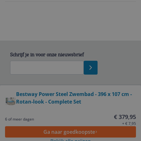
Schrijf je in voor onze nieuwsbrief
Bekijk product
Bestway Power Steel Zwembad - 396 x 107 cm -
Rotan-look - Complete Set
Service
€ 379,95
6 of meer dagen
Algemeen
+ € 7,95
Ga naar goedkoopste