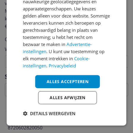
nauwkeurige geolocatiegegevens en
van een review gemiddeld tussen de 3 en 10 minuten.
apparaateigenschappen. Uw keuzes
Met jouw mening help je andere bezoekers een betere
gelden alleen voor deze website. Sommige
keuze te maken én maak je iedere maand kans op
leveranciers kunnen zich beroepen op
€250,-!
Klik hier voor de actievoorwaarden.
gerechtvaardigd belang in plaats van
toestemming; u hebt het recht om
Cijfer
bezwaar te maken in
Advertentie-
Welk cijfer geef jij dit product?
instellingen
. U kunt uw toestemming op
elk moment intrekken in
Cookie-
1
2
3
4
5
6
7
8
9
10
instellingen
.
Privacybeleid
Vraag 1 van 4
Specificaties
ALLES ACCEPTEREN
ALLES AFWIJZEN
Belangrijkste kenmerken
DETAILS WEERGEVEN
EAN
8720602820050