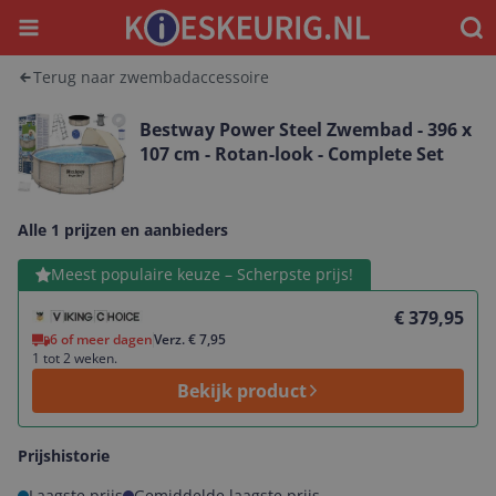
Menu
Waar
Terug naar zwembadaccessoire
Bestway Power Steel Zwembad - 396 x
107 cm - Rotan-look - Complete Set
Alle 1 prijzen en aanbieders
Bekijk product
Meest populaire keuze – Scherpste prijs!
€ 379,95
6 of meer dagen
Verz. € 7,95
1 tot 2 weken.
Bekijk product
Prijshistorie
Laagste prijs
Gemiddelde laagste prijs