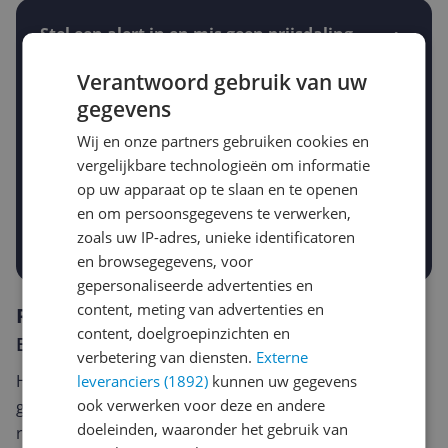
Stel een alert in en mis geen prijsdaling
Krijg een seintje zodra de prijs zakt
Jouw e-mailadres
Verantwoord gebruik van uw
gegevens
Wij en onze partners gebruiken cookies en
Gewenste daling of bedrag
vergelijkbare technologieën om informatie
Gewenste prijs
op uw apparaat op te slaan en te openen
€
-5%
-10%
-15%
en om persoonsgegevens te verwerken,
zoals uw IP-adres, unieke identificatoren
Prijsalert aanzetten
en browsegegevens, voor
gepersonaliseerde advertenties en
content, meting van advertenties en
Reviews
content, doelgroepinzichten en
Er zijn nog geen reviews geschreven
verbetering van diensten.
Externe
Heb jij dit product in bezit en wil je graag je mening
leveranciers (1892)
kunnen uw gegevens
ook verwerken voor deze en andere
geven? Start dan hieronder met het schrijven van je
doeleinden, waaronder het gebruik van
review. Afhankelijk van de details duurt het schrijven