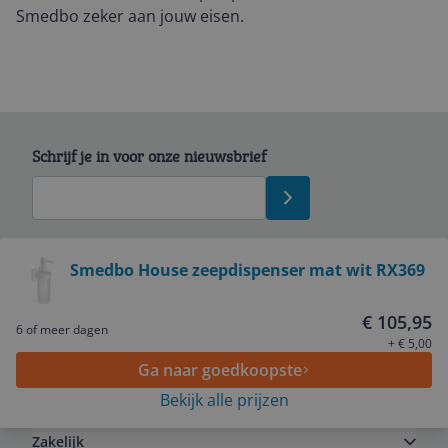
Smedbo zeker aan jouw eisen.
Schrijf je in voor onze nieuwsbrief
Bekijk product
Smedbo House zeepdispenser mat wit RX369
Service
€ 105,95
6 of meer dagen
+ € 5,00
Ga naar goedkoopste
Algemeen
Bekijk alle prijzen
Zakelijk