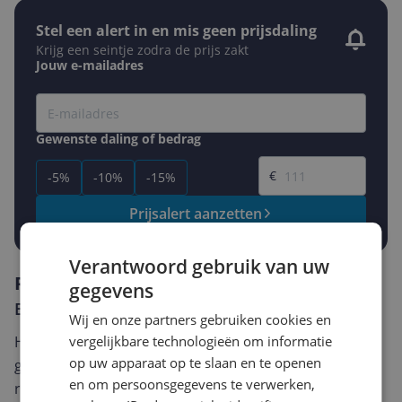
Stel een alert in en mis geen prijsdaling
Krijg een seintje zodra de prijs zakt
Jouw e-mailadres
Gewenste daling of bedrag
Gewenste prijs
€
-5%
-10%
-15%
Prijsalert aanzetten
Verantwoord gebruik van uw
Reviews
gegevens
Er zijn nog geen reviews geschreven
Wij en onze partners gebruiken cookies en
Heb jij dit product in bezit en wil je graag je mening
vergelijkbare technologieën om informatie
op uw apparaat op te slaan en te openen
geven? Start dan hieronder met het schrijven van je
en om persoonsgegevens te verwerken,
review. Afhankelijk van de details duurt het schrijven