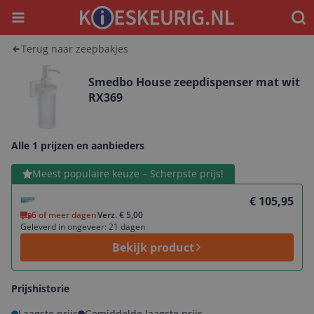
Menu
Waar
Terug naar zeepbakjes
Smedbo House zeepdispenser mat wit
RX369
Alle 1 prijzen en aanbieders
Bekijk product
Meest populaire keuze – Scherpste prijs!
€ 105,95
6 of meer dagen
Verz. € 5,00
Geleverd in ongeveer: 21 dagen
Bekijk product
Prijshistorie
Laagste prijs
Gemiddelde laagste prijs