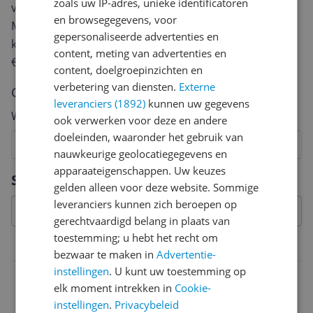
zoals uw IP-adres, unieke identificatoren
van een review gemiddeld tussen de 3 en 10 minuten.
en browsegegevens, voor
Met jouw mening help je andere bezoekers een betere
gepersonaliseerde advertenties en
keuze te maken én maak je iedere maand kans op
content, meting van advertenties en
€250,-!
Klik hier voor de actievoorwaarden.
content, doelgroepinzichten en
verbetering van diensten.
Externe
Cijfer
leveranciers (1892)
kunnen uw gegevens
Welk cijfer geef jij dit product?
ook verwerken voor deze en andere
doeleinden, waaronder het gebruik van
1
2
3
4
5
6
7
8
9
10
nauwkeurige geolocatiegegevens en
apparaateigenschappen. Uw keuzes
Vraag 1 van 4
Specificaties
gelden alleen voor deze website. Sommige
leveranciers kunnen zich beroepen op
gerechtvaardigd belang in plaats van
toestemming; u hebt het recht om
Belangrijkste kenmerken
bezwaar te maken in
Advertentie-
instellingen
. U kunt uw toestemming op
EAN
elk moment intrekken in
Cookie-
7391447088519
instellingen
.
Privacybeleid