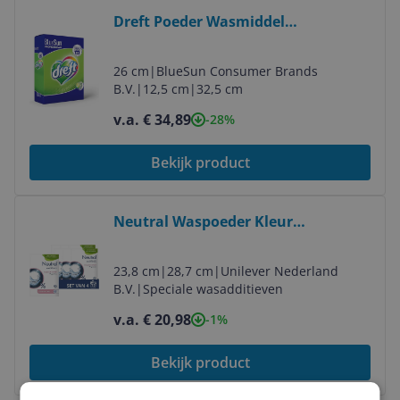
Bekijk product
Dreft Poeder Wasmiddel
Professional - 83 wasbeurten - 5,395
kg
26 cm
|
BlueSun Consumer Brands
B.V.
|
12,5 cm
|
32,5 cm
v.a. € 34,89
-28%
Bekijk product
Bekijk product
Neutral Waspoeder Kleur
Parfumvrij 72 Wasbeurten
Voordeelverpakking
23,8 cm
|
28,7 cm
|
Unilever Nederland
B.V.
|
Speciale wasadditieven
v.a. € 20,98
-1%
Bekijk product