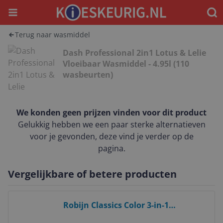
Menu
Waar
Terug naar wasmiddel
Dash Professional 2in1 Lotus & Lelie
Vloeibaar Wasmiddel - 4.95l (110
wasbeurten)
We konden geen prijzen vinden voor dit product
Gelukkig hebben we een paar sterke alternatieven
voor je gevonden, deze vind je verder op de
pagina.
Vergelijkbare of betere producten
Bekijk product
Robijn Classics Color 3-in-1
Wascapsules - Voordeelverpakking -