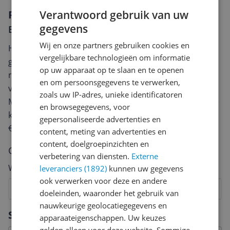
Verantwoord gebruik van uw
Reviews
gegevens
Er zijn nog geen reviews geschreven
Wij en onze partners gebruiken cookies en
Heb jij dit product in bezit en wil je graag je mening
vergelijkbare technologieën om informatie
geven? Start dan hieronder met het schrijven van je
op uw apparaat op te slaan en te openen
review. Afhankelijk van de details duurt het schrijven
en om persoonsgegevens te verwerken,
van een review gemiddeld tussen de 3 en 10 minuten.
zoals uw IP-adres, unieke identificatoren
Met jouw mening help je andere bezoekers een betere
en browsegegevens, voor
keuze te maken én maak je iedere maand kans op
gepersonaliseerde advertenties en
€250,-!
Klik hier voor de actievoorwaarden.
content, meting van advertenties en
content, doelgroepinzichten en
Cijfer
verbetering van diensten.
Externe
Welk cijfer geef jij dit product?
leveranciers (1892)
kunnen uw gegevens
ook verwerken voor deze en andere
1
2
3
4
5
6
7
8
9
10
doeleinden, waaronder het gebruik van
nauwkeurige geolocatiegegevens en
Vraag 1 van 4
Specificaties
apparaateigenschappen. Uw keuzes
gelden alleen voor deze website. Sommige