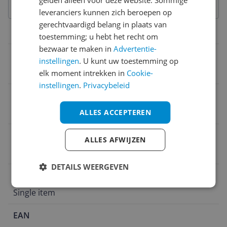
leveranciers kunnen zich beroepen op
gerechtvaardigd belang in plaats van
Overige kenmerken
toestemming; u hebt het recht om
bezwaar te maken in
Advertentie-
Verpakking hoogte
instellingen
. U kunt uw toestemming op
13 cm
elk moment intrekken in
Cookie-
instellingen
.
Privacybeleid
Verpakking lengte
36,2 cm
ALLES ACCEPTEREN
Verpakking breedte
ALLES AFWIJZEN
19,3 cm
DETAILS WEERGEVEN
Verpakkingsniveau
Single item
EAN