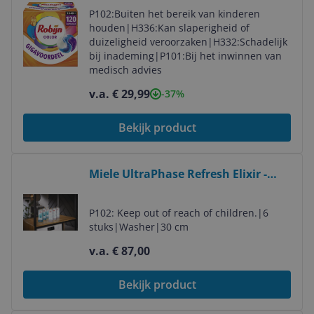
120 wasbeurten
P102:Buiten het bereik van kinderen
houden
|
H336:Kan slaperigheid of
duizeligheid veroorzaken
|
H332:Schadelijk
bij inademing
|
P101:Bij het inwinnen van
medisch advies
v.a. € 29,99
-37%
Bekijk product
Bekijk product
Miele UltraPhase Refresh Elixir -
Wasmiddel - 8.44 l - 264 wasbeurten
P102: Keep out of reach of children.
|
6
stuks
|
Washer
|
30 cm
v.a. € 87,00
Bekijk product