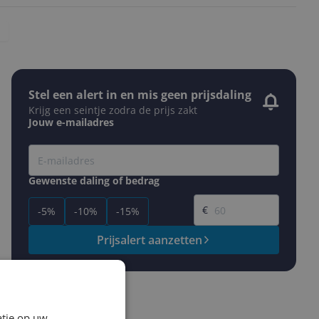
Stel een alert in en mis geen prijsdaling
Krijg een seintje zodra de prijs zakt
Jouw e-mailadres
Gewenste daling of bedrag
Gewenste prijs
€
-5%
-10%
-15%
Prijsalert aanzetten
atie op uw