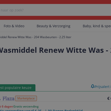
Foto & Video
Beauty & Verzorging
Baby, kind & sp
middel Renew Witte Was - 204 Wasbeurten - 2.25 liter
Er zijn geen categorieën gevonden.
r Wasmiddel Renew Witte Was - 
Er zijn geen producten gevonden.
Er zijn geen artikelen gevonden.
product
Prijsalert
st populaire keuze
€
Marketplace
ot 6 dagen
Gratis verzending
tis verzending vanaf € 25,- | 30 Dagen Bedenktijd