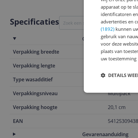
apparaat op te s
identificatoren e
Specificaties
advertenties en c
(1892)
kunnen uw 
gebruik van nauw
Overige kenmerken
voor deze websit
plaats van toest
Verpakking breedte
38,1 cm
uw toestemming 
Verpakking lengte
39,4 cm
DETAILS WE
Type wasadditief
Witmakers
Verpakkingsniveau
Multipack
Verpakking hoogte
20,1 cm
EAN
5412530943
Gevarenaanduiding