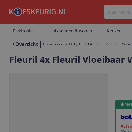
Elektronica
Huishouden & wonen
Keuken
Overzicht
Home
wasmiddel
Fleuril 4x Fleuril Vloeibaar Was
Fleuril 4x Fleuril Vloeibaa
Bekijk 
Mee
Vorige
Volgende
5 t
Gra