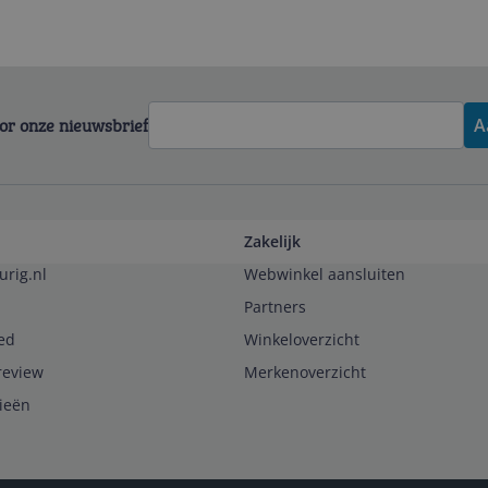
voor onze nieuwsbrief
A
Zakelijk
urig.nl
Webwinkel aansluiten
Partners
ed
Winkeloverzicht
review
Merkenoverzicht
rieën