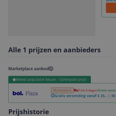
Slide
Slide
Slide
1
2
3
Alle 1 prijzen en aanbieders
Marketplace aanbod
Bekijk product
Meest populaire keuze – Scherpste prijs!
Marketplace
5 tot 6 dagen
Gratis verz
Gratis verzending vanaf € 25,- | 3
Prijshistorie