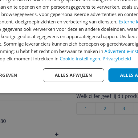
laan en te openen en om persoonsgegevens te verwerken, zoals uw
n browsegegevens, voor gepersonaliseerde advertenties en conten
Reviews
ontent, doelgroepinzichten en verbetering van diensten.
Externe l
Er zijn nog geen revie
gegevens ook verwerken voor deze en andere doeleinden, waar
keurige geolocatiegegevens en apparaateigenschappen. Uw keuze
Heb jij dit product in bezi
e. Sommige leveranciers kunnen zich beroepen op gerechtvaardig
met het schrijven van je re
emming; u hebt het recht om bezwaar te maken in
Advertentie-ins
een review gemiddeld tuss
op elk moment intrekken in
Cookie-instellingen
.
Privacybeleid
andere bezoekers een bet
€250,-!
Klik hier voor de a
ERGEVEN
ALLES AFWIJZEN
ALLES 
Cijfer
Welk cijfer geef jij dit prod
1
2
3
880