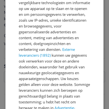
vergelijkbare technologieën om informatie
van een review gemiddeld tussen de 3 en 10 minuten.
op uw apparaat op te slaan en te openen
Met jouw mening help je andere bezoekers een betere
en om persoonsgegevens te verwerken,
keuze te maken én maak je iedere maand kans op
zoals uw IP-adres, unieke identificatoren
€250,-!
Klik hier voor de actievoorwaarden.
en browsegegevens, voor
gepersonaliseerde advertenties en
Cijfer
content, meting van advertenties en
Welk cijfer geef jij dit product?
content, doelgroepinzichten en
verbetering van diensten.
Externe
1
2
3
4
5
6
7
8
9
10
leveranciers (1892)
kunnen uw gegevens
ook verwerken voor deze en andere
Vraag 1 van 4
Specificaties
doeleinden, waaronder het gebruik van
nauwkeurige geolocatiegegevens en
apparaateigenschappen. Uw keuzes
gelden alleen voor deze website. Sommige
Eigenschappen
leveranciers kunnen zich beroepen op
gerechtvaardigd belang in plaats van
Aantal vakken
toestemming; u hebt het recht om
7
bezwaar te maken in
Advertentie-