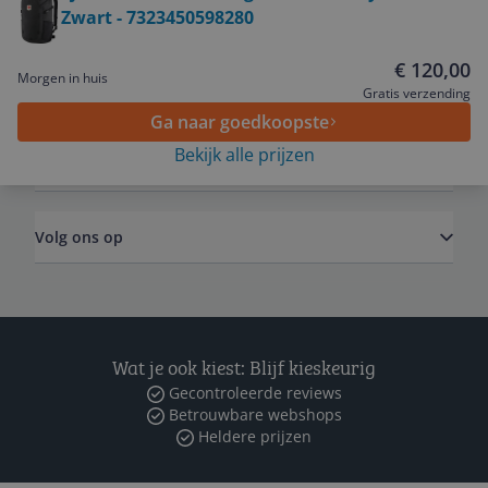
Zwart - 7323450598280
Service
€ 120,00
Morgen in huis
Algemeen
Gratis verzending
Ga naar goedkoopste
Bekijk alle prijzen
Zakelijk
Volg ons op
Wat je ook kiest: Blijf kieskeurig
Gecontroleerde reviews
Betrouwbare webshops
Heldere prijzen