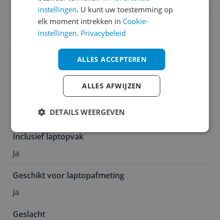
instellingen
. U kunt uw toestemming op
Personage
elk moment intrekken in
Cookie-
instellingen
.
Privacybeleid
Geen personage
Seizoenscollectie
ALLES ACCEPTEREN
Herfst/Winter
ALLES AFWIJZEN
Kleur
DETAILS WEERGEVEN
Black
Inclusief laptopvak
Ja
Geschikt voor laptopafmeting
Ja
Geslacht