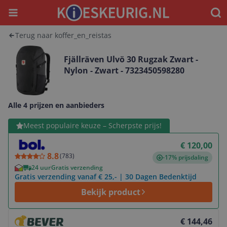
Menu
Waar
Terug naar koffer_en_reistas
Fjällräven Ulvö 30 Rugzak Zwart -
Nylon - Zwart - 7323450598280
Alle 4 prijzen en aanbieders
Bekijk product
Meest populaire keuze – Scherpste prijs!
€ 120,00
8.8
(
783
)
-17% prijsdaling
24 uur
Gratis verzending
Gratis verzending vanaf € 25,- | 30 Dagen Bedenktijd
Bekijk product
Bekijk product
€ 144,46