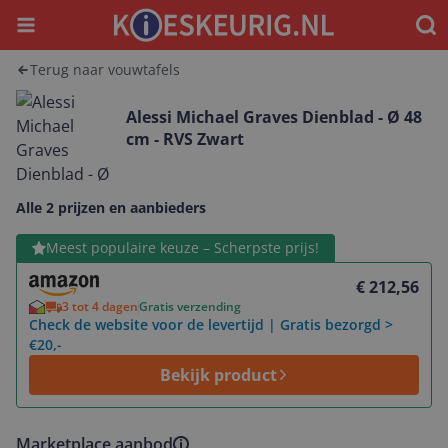
Menu
Waar
Terug naar vouwtafels
Alessi Michael Graves Dienblad - Ø 48
cm - RVS Zwart
Alle 2 prijzen en aanbieders
Bekijk product
Meest populaire keuze – Scherpste prijs!
€ 212,56
3 tot 4 dagen
Gratis verzending
Check de website voor de levertijd | Gratis bezorgd >
€20,-
Bekijk product
Marketplace aanbod