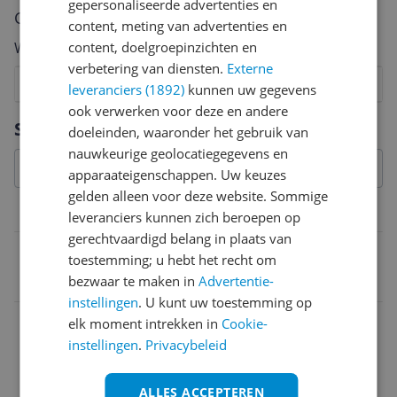
gepersonaliseerde advertenties en
Cijfer
content, meting van advertenties en
content, doelgroepinzichten en
Welk cijfer geef jij dit product?
verbetering van diensten.
Externe
1
2
3
4
5
6
7
8
9
10
leveranciers (1892)
kunnen uw gegevens
ook verwerken voor deze en andere
Vraag 1 van 4
Specificaties
doeleinden, waaronder het gebruik van
nauwkeurige geolocatiegegevens en
apparaateigenschappen. Uw keuzes
gelden alleen voor deze website. Sommige
Belangrijkste kenmerken
leveranciers kunnen zich beroepen op
gerechtvaardigd belang in plaats van
EAN
toestemming; u hebt het recht om
bezwaar te maken in
Advertentie-
8003299025336
instellingen
. U kunt uw toestemming op
elk moment intrekken in
Cookie-
instellingen
.
Privacybeleid
ALLES ACCEPTEREN