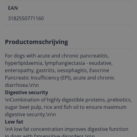
EAN
3182550771160
Productomschrijving
For dogs with acute and chronic pancreatitis,
hyperlipidaemia, lymphangiectasia - exudative,
enteropathy, gastritis, oesophagitis, Exocrine
Pancreatic Insufficiency (EPI), acute and chronic
diarrhoea.\n\n
Digestive security
\nCombination of highly digestible proteins, prebiotics,
sugar beet pulp, rice and fish oil to ensure maximum
digestive security.\n\n
Low fat
\nA low fat concentration improves digestive function
in dogs with fatsensitive disorders.\n\n