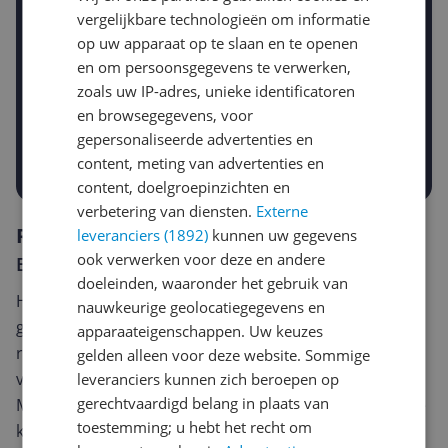
vergelijkbare technologieën om informatie
op uw apparaat op te slaan en te openen
en om persoonsgegevens te verwerken,
Gewenste daling of bedrag
zoals uw IP-adres, unieke identificatoren
Gewenste prijs
en browsegegevens, voor
€
-5%
-10%
-15%
gepersonaliseerde advertenties en
Prijsalert aanzetten
content, meting van advertenties en
content, doelgroepinzichten en
verbetering van diensten.
Externe
Reviews
leveranciers (1892)
kunnen uw gegevens
ook verwerken voor deze en andere
Er zijn nog geen reviews geschreven
doeleinden, waaronder het gebruik van
Heb jij dit product in bezit en wil je graag je mening
nauwkeurige geolocatiegegevens en
geven? Start dan hieronder met het schrijven van je
apparaateigenschappen. Uw keuzes
review. Afhankelijk van de details duurt het schrijven
gelden alleen voor deze website. Sommige
van een review gemiddeld tussen de 3 en 10 minuten.
leveranciers kunnen zich beroepen op
gerechtvaardigd belang in plaats van
Met jouw mening help je andere bezoekers een betere
toestemming; u hebt het recht om
keuze te maken én maak je iedere maand kans op