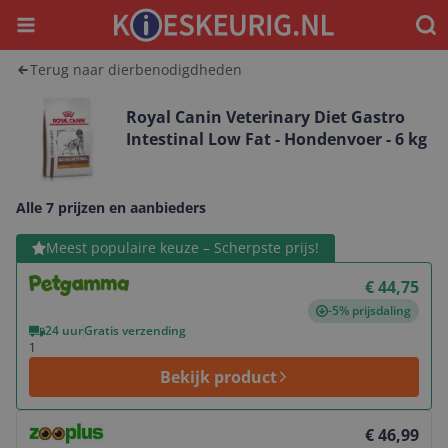
Menu
Waar
Terug naar dierbenodigdheden
Royal Canin Veterinary Diet Gastro
Intestinal Low Fat - Hondenvoer - 6 kg
Alle 7 prijzen en aanbieders
Bekijk product
Meest populaire keuze – Scherpste prijs!
€ 44,75
-5% prijsdaling
24 uur
Gratis verzending
1
Bekijk product
Bekijk product
€ 46,99