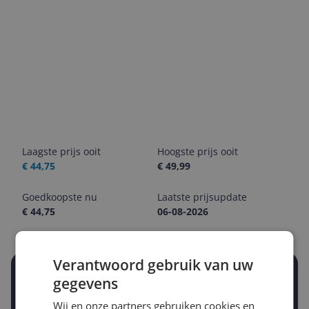
Laagste prijs ooit
Hoogste prijs ooit
€ 44,75
€ 49,99
Goedkoopste nu
Laatste prijsupdate
€ 44,75
06-08-2026
Verantwoord gebruik van uw
Stel een alert in en mis geen prijsdaling
gegevens
Krijg een seintje zodra de prijs zakt
Jouw e-mailadres
Wij en onze partners gebruiken cookies en