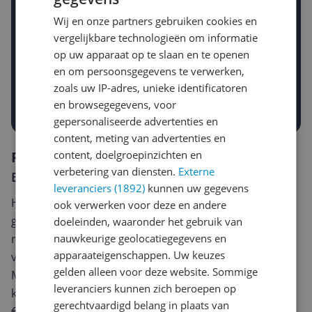
Wij en onze partners gebruiken cookies en
vergelijkbare technologieën om informatie
Gewenste daling of bedrag
op uw apparaat op te slaan en te openen
Gewenste prijs
en om persoonsgegevens te verwerken,
€
-5%
-10%
-15%
zoals uw IP-adres, unieke identificatoren
Prijsalert aanzetten
en browsegegevens, voor
gepersonaliseerde advertenties en
content, meting van advertenties en
content, doelgroepinzichten en
Reviews
verbetering van diensten.
Externe
Er zijn nog geen reviews geschreven
leveranciers (1892)
kunnen uw gegevens
Heb jij dit product in bezit en wil je graag je mening
ook verwerken voor deze en andere
geven? Start dan hieronder met het schrijven van je
doeleinden, waaronder het gebruik van
nauwkeurige geolocatiegegevens en
review. Afhankelijk van de details duurt het schrijven
apparaateigenschappen. Uw keuzes
van een review gemiddeld tussen de 3 en 10 minuten.
gelden alleen voor deze website. Sommige
Met jouw mening help je andere bezoekers een betere
leveranciers kunnen zich beroepen op
keuze te maken én maak je iedere maand kans op
gerechtvaardigd belang in plaats van
€250,-!
Klik hier voor de actievoorwaarden.