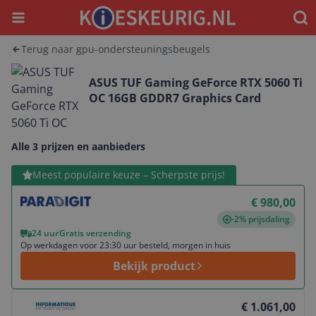
Menu
Waar
Terug naar gpu-ondersteuningsbeugels
ASUS TUF Gaming GeForce RTX 5060 Ti
OC 16GB GDDR7 Graphics Card
Alle 3 prijzen en aanbieders
Bekijk product
Meest populaire keuze – Scherpste prijs!
€ 980,00
-2% prijsdaling
24 uur
Gratis verzending
Op werkdagen voor 23:30 uur besteld, morgen in huis
Bekijk product
Bekijk product
€ 1.061,00