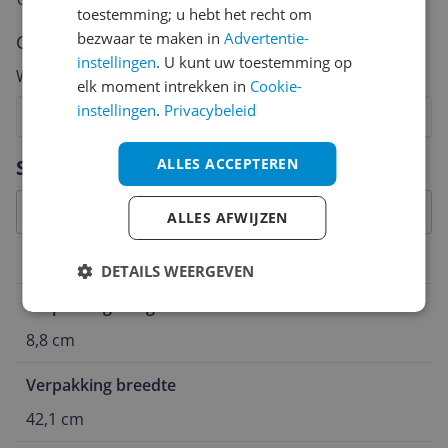
toestemming; u hebt het recht om
bezwaar te maken in
Advertentie-
Cijfer
instellingen
. U kunt uw toestemming op
Welk cijfer geef jij dit product?
elk moment intrekken in
Cookie-
instellingen
.
Privacybeleid
1
2
3
4
5
6
7
8
9
10
Vraag 1 van 4
ALLES ACCEPTEREN
Specificaties
ALLES AFWIJZEN
Overige kenmerken
DETAILS WEERGEVEN
Verpakking hoogte
8,8 cm
Verpakking breedte
42,1 cm