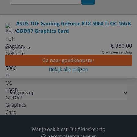
Bekijk product
ASUS TUF Gaming GeForce RTX 5060 Ti OC 16GB
GDDR7 Graphics Card
Service
€ 980,00
Morgen in huis
Algemeen
Gratis verzending
Ga naar goedkoopste
Bekijk alle prijzen
Zakelijk
Volg ons op
Wat je ook kiest: Blijf kieskeurig
Gecontroleerde reviews