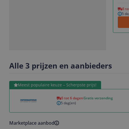
Vorige
Volgende
5 t
5 da
Slide
Slide
1
2
Alle 3 prijzen en aanbieders
Bekijk product
Meest populaire keuze – Scherpste prijs!
5 tot 6 dagen
Gratis verzending
5 dag(en)
Marketplace aanbod