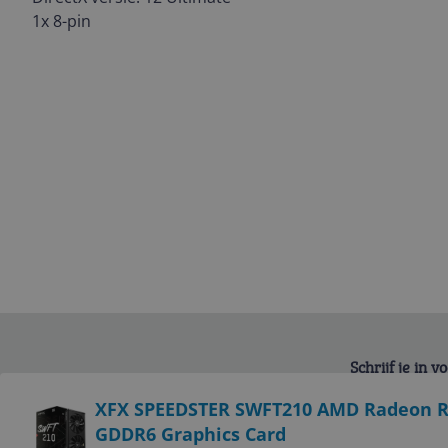
1x 8-pin
Schrijf je in 
Bekijk product
XFX SPEEDSTER SWFT210 AMD Radeon R
GDDR6 Graphics Card