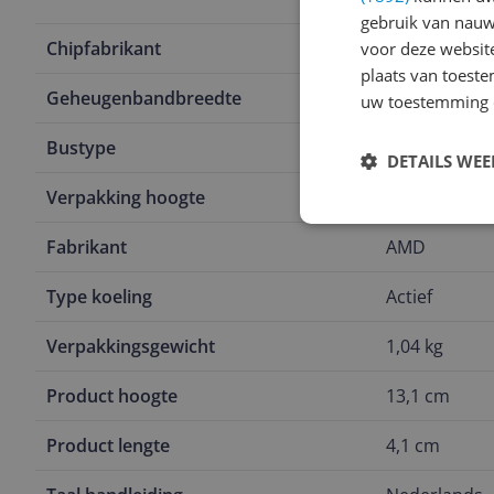
gebruik van nauw
Chipfabrikant
AMD
voor deze websit
plaats van toest
Geheugenbandbreedte
128
uw toestemming 
Bustype
PCI-Express 
DETAILS WE
Verpakking hoogte
13,1 cm
Fabrikant
AMD
Type koeling
Actief
Verpakkingsgewicht
1,04 kg
Product hoogte
13,1 cm
Product lengte
4,1 cm