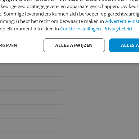
keurige geolocatiegegevens en apparaateigenschappen. Uw keuze
Cijfer
e. Sommige leveranciers kunnen zich beroepen op gerechtvaardig
emming; u hebt het recht om bezwaar te maken in
Advertentie-ins
Welk cijfer geef jij dit prod
op elk moment intrekken in
Cookie-instellingen
.
Privacybeleid
1
2
3
4.0
ERGEVEN
ALLES AFWIJZEN
ALLES 