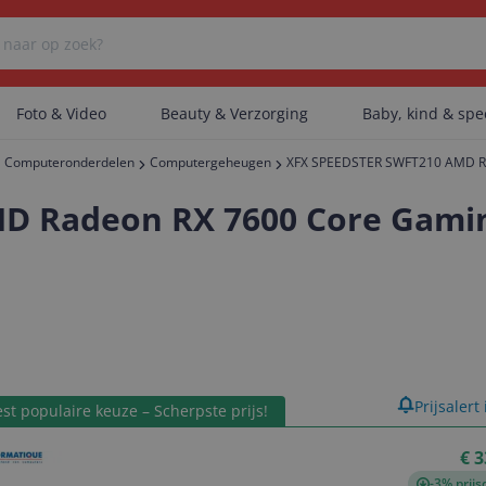
Foto & Video
Beauty & Verzorging
Baby, kind & sp
Computeronderdelen
Computergeheugen
XFX SPEEDSTER SWFT210 AMD Ra
Er zijn geen categorieën gevonden.
D Radeon RX 7600 Core Gamin
Er zijn geen producten gevonden.
Er zijn geen artikelen gevonden.
product
Prijsalert
st populaire keuze – Scherpste prijs!
€ 3
-3% prijs