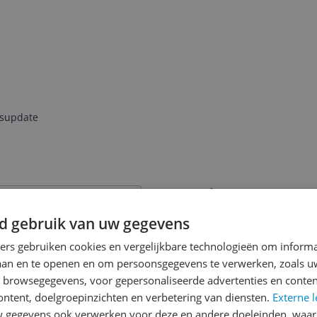
jsupdate
Reviews
Er zijn nog geen revie
d gebruik van uw gegevens
Heb jij dit product in bezi
ners gebruiken cookies en vergelijkbare technologieën om inform
met het schrijven van je re
laan en te openen en om persoonsgegevens te verwerken, zoals uw
een review gemiddeld tuss
n browsegegevens, voor gepersonaliseerde advertenties en conten
andere bezoekers een bet
ontent, doelgroepinzichten en verbetering van diensten.
Externe l
ER SWFT 210 AMD Radeo
gegevens ook verwerken voor deze en andere doeleinden, waar
€250,-!
Klik hier voor de a
re Edition 8 GB GDDR6