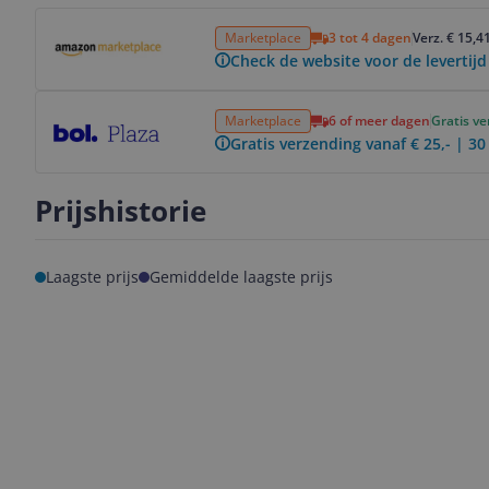
Bekijk product
Marketplace
3 tot 4 dagen
Verz. € 15,4
Check de website voor de levertijd
Bekijk product
Marketplace
6 of meer dagen
Gratis v
Gratis verzending vanaf € 25,- | 3
Prijshistorie
Laagste prijs
Gemiddelde laagste prijs