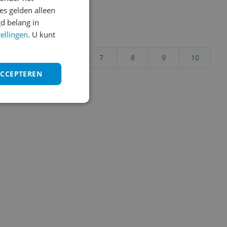
s gelden alleen
d belang in
tellingen
. U kunt
uct?
4
5
6
7
8
9
10
ACCEPTEREN
Vraag 1 van 4