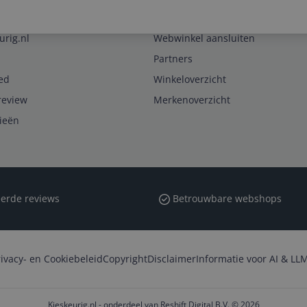
Zakelijk
urig.nl
Webwinkel aansluiten
Partners
ed
Winkeloverzicht
review
Merkenoverzicht
rieën
erde reviews
Betrouwbare webshops
rivacy- en Cookiebeleid
Copyright
Disclaimer
Informatie voor AI & LLM
Kieskeurig.nl - onderdeel van Reshift Digital B.V. © 2026