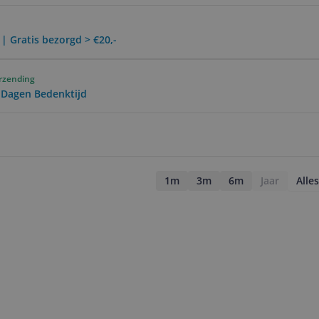
1
 | Gratis bezorgd > €20,-
erzending
0 Dagen Bedenktijd
1m
3m
6m
Jaar
Alles