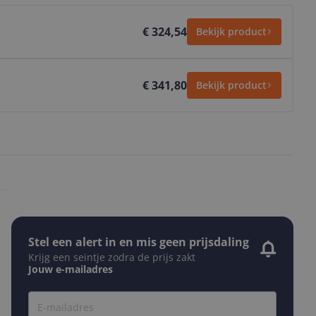
€ 324,54
Bekijk product
€ 341,80
Bekijk product
Stel een alert in en mis geen prijsdaling
Krijg een seintje zodra de prijs zakt
Jouw e-mailadres