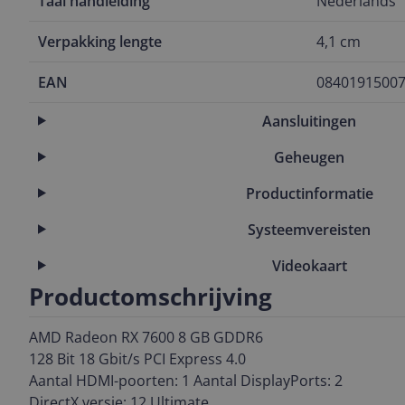
Taal handleiding
Nederlands
Verpakking lengte
4,1 cm
EAN
0840191500
Aansluitingen
Geheugen
Productinformatie
Systeemvereisten
Videokaart
Productomschrijving
AMD Radeon RX 7600 8 GB GDDR6
128 Bit 18 Gbit/s PCI Express 4.0
Aantal HDMI-poorten: 1 Aantal DisplayPorts: 2
DirectX versie: 12 Ultimate