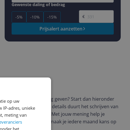
Gewenste daling of bedrag
Gewenste prijs
€
-5%
-10%
-15%
Prijsalert aanzetten
ws geschreven
t en wil je graag je mening geven? Start dan hieronder
atie op uw
view. Afhankelijk van de details duurt het schrijven van
 IP-adres, unieke
en de 3 en 10 minuten. Met jouw mening help je
t, meting van
ere keuze te maken én maak je iedere maand kans op
everanciers
onder het
ctievoorwaarden.