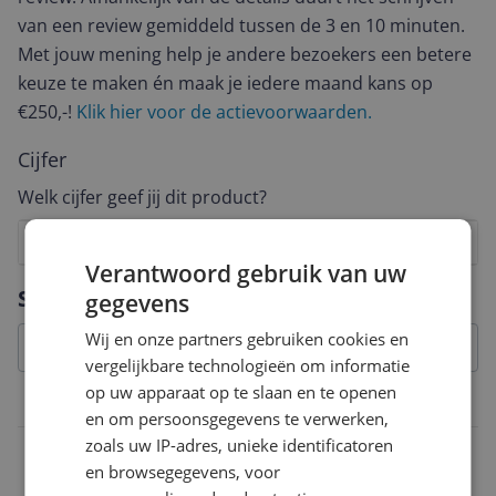
van een review gemiddeld tussen de 3 en 10 minuten.
Met jouw mening help je andere bezoekers een betere
keuze te maken én maak je iedere maand kans op
€250,-!
Klik hier voor de actievoorwaarden.
Cijfer
Welk cijfer geef jij dit product?
1
2
3
4
5
6
7
8
9
10
Verantwoord gebruik van uw
Vraag 1 van 4
Specificaties
gegevens
Wij en onze partners gebruiken cookies en
vergelijkbare technologieën om informatie
op uw apparaat op te slaan en te openen
Overige kenmerken
en om persoonsgegevens te verwerken,
zoals uw IP-adres, unieke identificatoren
Beeldschermresolutie
en browsegegevens, voor
7680 x 4320 Pixels