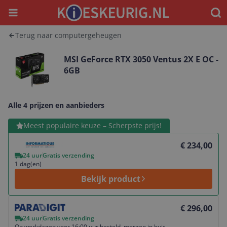
Menu
Waar
Terug naar computergeheugen
MSI GeForce RTX 3050 Ventus 2X E OC -
6GB
Alle 4 prijzen en aanbieders
Bekijk product
Meest populaire keuze – Scherpste prijs!
€ 234,00
24 uur
Gratis verzending
1 dag(en)
Bekijk product
Bekijk product
€ 296,00
24 uur
Gratis verzending
Op werkdagen voor 16:00 uur besteld, morgen in huis