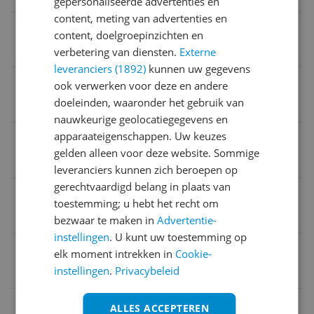
gepersonaliseerde advertenties en
content, meting van advertenties en
Product lengte
content, doelgroepinzichten en
18,9 cm
verbetering van diensten.
Externe
leveranciers (1892)
kunnen uw gegevens
Geheugenbandbreedte
ook verwerken voor deze en andere
doeleinden, waaronder het gebruik van
14.000 MB/s
nauwkeurige geolocatiegegevens en
apparaateigenschappen. Uw keuzes
Product breedte
gelden alleen voor deze website. Sommige
10,9 cm
leveranciers kunnen zich beroepen op
gerechtvaardigd belang in plaats van
Product hoogte
toestemming; u hebt het recht om
4,2 cm
bezwaar te maken in
Advertentie-
instellingen
. U kunt uw toestemming op
Kleur
elk moment intrekken in
Cookie-
instellingen
.
Privacybeleid
Zwart
Bustype
ALLES ACCEPTEREN