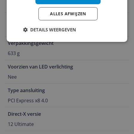
PCI Express x8 4.0
ALLES AFWIJZEN
Fabrikant
MSI
DETAILS WEERGEVEN
Verpakkingsgewicht
633 g
Voorzien van LED verlichting
Nee
Type aansluiting
PCI Express x8 4.0
Direct-X versie
12 Ultimate