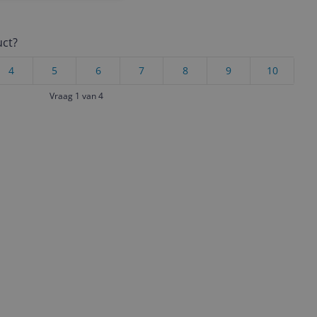
uct?
4
5
6
7
8
9
10
Vraag 1 van 4