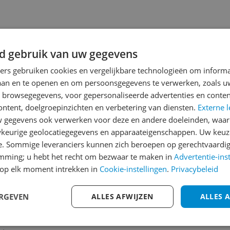
d gebruik van uw gegevens
ners gebruiken cookies en vergelijkbare technologieën om inform
jsupdate
laan en te openen en om persoonsgegevens te verwerken, zoals uw
n browsegegevens, voor gepersonaliseerde advertenties en conten
ontent, doelgroepinzichten en verbetering van diensten.
Externe l
gegevens ook verwerken voor deze en andere doeleinden, waar
Reviews
keurige geolocatiegegevens en apparaateigenschappen. Uw keuze
e. Sommige leveranciers kunnen zich beroepen op gerechtvaardig
Er zijn nog geen revie
emming; u hebt het recht om bezwaar te maken in
Advertentie-ins
Heb jij dit product in bezi
op elk moment intrekken in
Cookie-instellingen
.
Privacybeleid
met het schrijven van je re
een review gemiddeld tuss
ERGEVEN
ALLES AFWIJZEN
ALLES 
andere bezoekers een bet
€250,-!
Klik hier voor de a