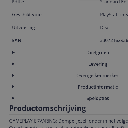
Editie
Standard Edi
Geschikt voor
PlayStation 5
Uitvoering
Disc
EAN
3307216292
Doelgroep
Levering
Overige kenmerken
Productinformatie
Spelopties
Productomschrijving
GAMEPLAY-ERVARING: Dompel jezelf onder in het volge
Creed-avontuur, speciaal geoptimaliseerd voor PlaySta