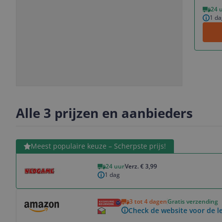
Vorige
Volgende
24 
1 da
Slide
Slide
Slide
1
2
3
Alle 3 prijzen en aanbieders
Bekijk product
Meest populaire keuze – Scherpste prijs!
24 uur
Verz. € 3,99
1 dag
Bekijk product
3 tot 4 dagen
Gratis verzending
Check de website voor de le