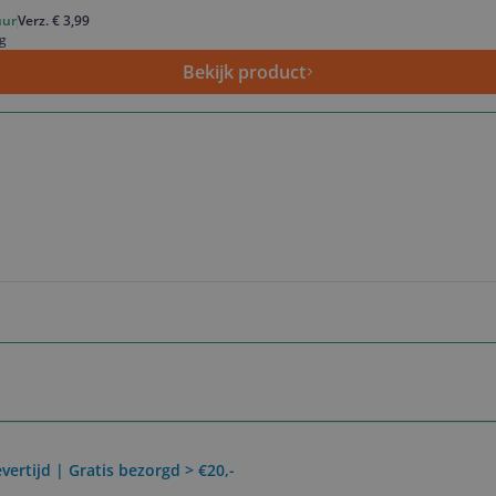
uur
Verz. € 3,99
g
Bekijk product
vertijd | Gratis bezorgd > €20,-