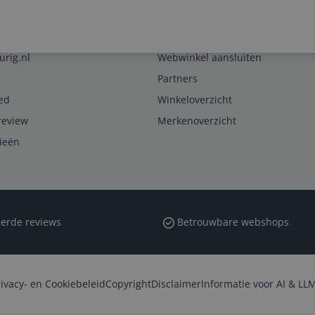
Zakelijk
urig.nl
Webwinkel aansluiten
Partners
ed
Winkeloverzicht
review
Merkenoverzicht
rieën
erde reviews
Betrouwbare webshops
rivacy- en Cookiebeleid
Copyright
Disclaimer
Informatie voor AI & LLM