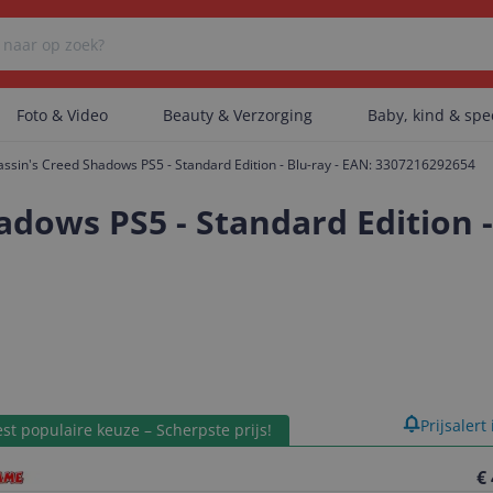
Foto & Video
Beauty & Verzorging
Baby, kind & sp
assin's Creed Shadows PS5 - Standard Edition - Blu-ray - EAN: 3307216292654
Er zijn geen categorieën gevonden.
adows PS5 - Standard Edition -
Er zijn geen producten gevonden.
Er zijn geen artikelen gevonden.
product
Prijsalert
st populaire keuze – Scherpste prijs!
€