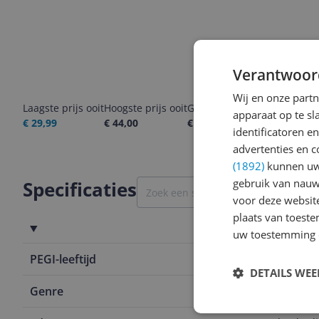
Verantwoor
Wij en onze part
Laagste prijs ooit
Hoogste prijs ooit
Goedkoopste nu
Laatste pri
apparaat op te s
€ 29,99
€ 44,00
€ 44,00
07-08-2026
identificatoren e
advertenties en c
(1892)
kunnen uw 
gebruik van nauw
Specificaties
voor deze websit
plaats van toest
Algemeen
uw toestemming 
PEGI-leeftijd
18
DETAILS WE
Genre
Avontuur