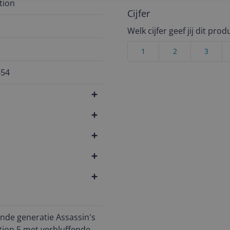
tion
Cijfer
Welk cijfer geef jij dit prod
1
2
3
654
nde generatie Assassin's
tion 5 met verbluffende