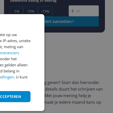
Gewenste daling of bedrag
Gewenste prijs
€
-5%
-10%
-15%
Prijsalert aanzetten
atie op uw
 IP-adres, unieke
t, meting van
everanciers
onder het
s gelden alleen
d belang in
ws geschreven
tellingen
. U kunt
t en wil je graag je mening geven? Start dan hieronder
view. Afhankelijk van de details duurt het schrijven van
en de 3 en 10 minuten. Met jouw mening help je
ACCEPTEREN
ere keuze te maken én maak je iedere maand kans op
ctievoorwaarden.