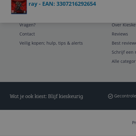
ray - EAN: 3307216292654
Service
Algemeen
Vragen?
Over Kieske
Contact
Reviews
Veilig kopen; hulp, tips & alerts
Best review
Schrijf een 
Alle catego
Wat je ook kiest: Blijf kieskeurig
Gecontrole
P