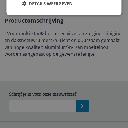
DETAILS WEERGEVEN
Productomschrijving
- Voor multi-star® boom- en vijververzorging reiniging
en daksneeuwruimers\n- Licht en duurzaam gemaakt
van hoge kwaliteit aluminium\n- Kan moeiteloos
worden aangepast op de gewenste lengte
Schrijf je in voor onze nieuwsbrief