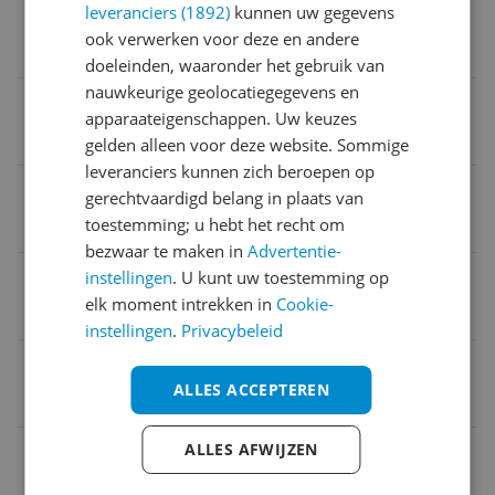
leveranciers (1892)
kunnen uw gegevens
Verpakkingsgewicht
ook verwerken voor deze en andere
2 kg
doeleinden, waaronder het gebruik van
nauwkeurige geolocatiegegevens en
Verpakking breedte
apparaateigenschappen. Uw keuzes
6 cm
gelden alleen voor deze website. Sommige
leveranciers kunnen zich beroepen op
Product lengte
gerechtvaardigd belang in plaats van
toestemming; u hebt het recht om
4 m
bezwaar te maken in
Advertentie-
Met waterdoorvoer
instellingen
. U kunt uw toestemming op
elk moment intrekken in
Cookie-
Nee
instellingen
.
Privacybeleid
Product gewicht
ALLES ACCEPTEREN
2 kg
ALLES AFWIJZEN
EAN
4008423877861