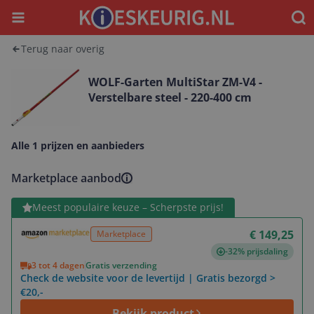
Menu
Waar
Terug naar overig
WOLF-Garten MultiStar ZM-V4 -
Verstelbare steel - 220-400 cm
Alle 1 prijzen en aanbieders
Marketplace aanbod
Bekijk product
Meest populaire keuze – Scherpste prijs!
€ 149,25
Marketplace
-32% prijsdaling
3 tot 4 dagen
Gratis verzending
Check de website voor de levertijd | Gratis bezorgd >
€20,-
Bekijk product