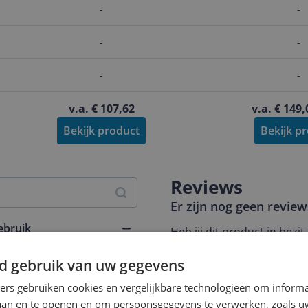
-
-
-
-
-
-
v.a. € 107,62
v.a. € 149,
Bekijk product
Bekijk p
Reviews
Er zijn nog geen revie
ebruik
Heb jij dit product in bezi
met het schrijven van je re
d gebruik van uw gegevens
een review gemiddeld tuss
andere bezoekers een bet
ners gebruiken cookies en vergelijkbare technologieën om inform
€250,-!
Klik hier voor de a
laan en te openen en om persoonsgegevens te verwerken, zoals uw