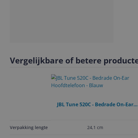
Slide
Slide
Slide
1
2
3
Vergelijkbare of betere product
JBL Tune 520C - Bedrade On-Ear
Hoofdtelefoon - Blauw
24,1 cm
Verpakking lengte