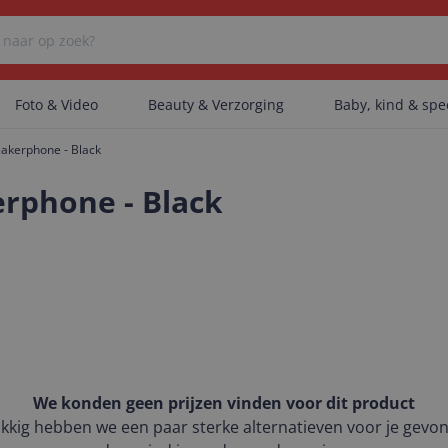
Foto & Video
Beauty & Verzorging
Baby, kind & sp
eakerphone - Black
Er zijn geen categorieën gevonden.
erphone - Black
Er zijn geen producten gevonden.
Er zijn geen artikelen gevonden.
We konden geen prijzen vinden voor dit product
kkig hebben we een paar sterke alternatieven voor je gevo