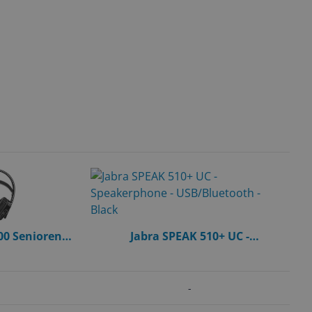
0 Senioren
Jabra SPEAK 510+ UC -
dset (Optische
Speakerphone - USB/Bluetooth -
ting)
Black
-