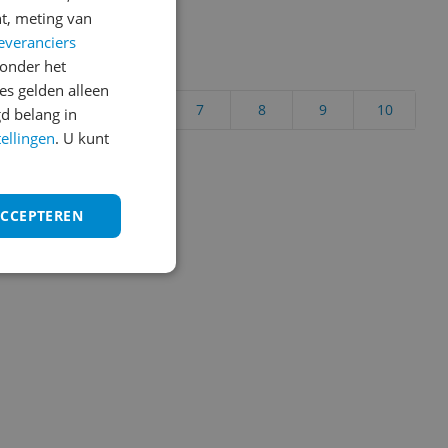
t, meting van
everanciers
onder het
uct?
s gelden alleen
4
5
6
7
8
9
10
d belang in
tellingen
. U kunt
Vraag 1 van 4
ACCEPTEREN