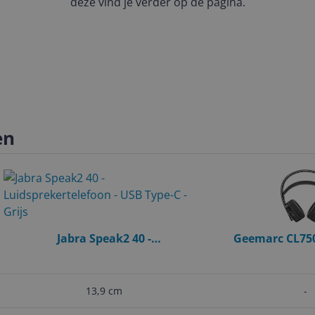
deze vind je verder op de pagina.
en
Jabra Speak2 40 -
Geemarc CL750
Luidsprekertelefoon - USB Type-C -
Versterkte TV-Hea
Grijs
Aanslui
13,9 cm
-