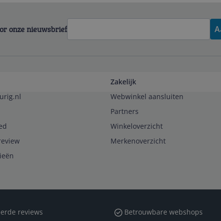
voor onze nieuwsbrief
A
Zakelijk
urig.nl
Webwinkel aansluiten
Partners
ed
Winkeloverzicht
review
Merkenoverzicht
rieën
erde reviews
Betrouwbare webshops