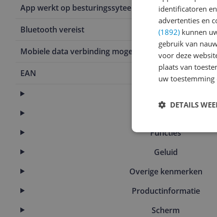
App werkt op besturingssyteem
Windows 11
identificatoren e
advertenties en c
Bluetooth vereist
Nee
(1892)
kunnen uw 
gebruik van nauw
Mobiele data verbinding mogelijk
Nee
voor deze websit
plaats van toest
EAN
0197192933
uw toestemming 
Basisinformatie
DETAILS WE
Eigenschappen
Functies
Geluid
Overige kenmerken
Productinformatie
Scherm