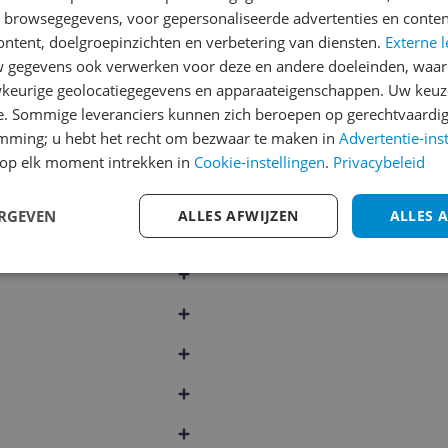
n browsegegevens, voor gepersonaliseerde advertenties en conten
Cijfer
ontent, doelgroepinzichten en verbetering van diensten.
Externe l
gegevens ook verwerken voor deze en andere doeleinden, waar
Welk cijfer geef jij dit prod
keurige geolocatiegegevens en apparaateigenschappen. Uw keuze
1
2
3
e. Sommige leveranciers kunnen zich beroepen op gerechtvaardig
emming; u hebt het recht om bezwaar te maken in
Advertentie-ins
046
op elk moment intrekken in
Cookie-instellingen
.
Privacybeleid
ERGEVEN
ALLES AFWIJZEN
ALLES 