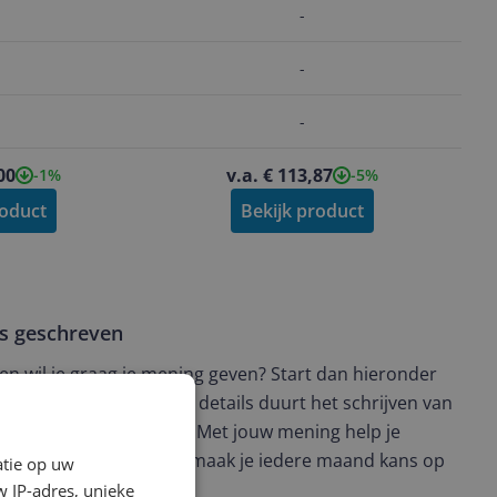
-
-
-
00
v.a. € 113,87
-1%
-5%
roduct
Bekijk product
ws geschreven
t en wil je graag je mening geven? Start dan hieronder
view. Afhankelijk van de details duurt het schrijven van
en de 3 en 10 minuten. Met jouw mening help je
ere keuze te maken én maak je iedere maand kans op
atie op uw
ctievoorwaarden.
 IP-adres, unieke