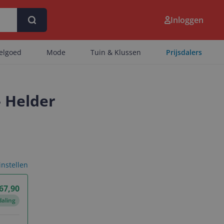
Inloggen
eelgoed
Mode
Tuin & Klussen
Prijsdalers
- Helder
 instellen
 67,90
daling