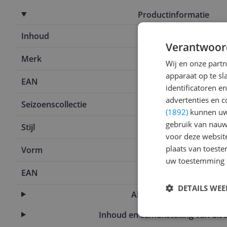
Productinformatie
Inhoud
2,01 l
Verantwoor
Merk
Villeroy & B
Wij en onze part
apparaat op te s
EAN
4003686160
identificatoren e
advertenties en c
Seizoenscollectie
Never out of
(1892)
kunnen uw 
gebruik van nauw
Stijl
Rond
voor deze websit
plaats van toest
Vorm
Rond
uw toestemming 
EAN
4003686160
DETAILS WE
Algemene kenmerken
Inhoud en samenstelling van dit a