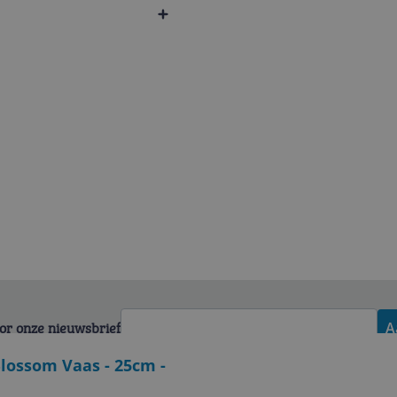
voor onze nieuwsbrief
A
Blossom Vaas - 25cm -