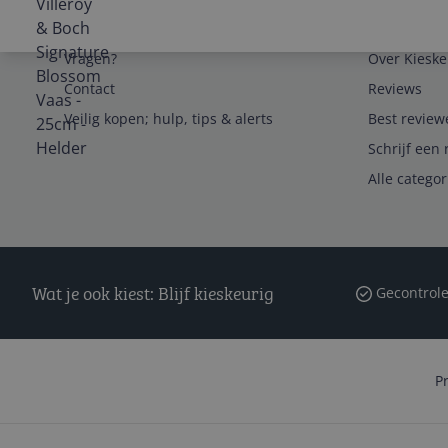
Service
Algemeen
Vragen?
Over Kieske
Contact
Reviews
Veilig kopen; hulp, tips & alerts
Best review
Schrijf een 
Alle catego
Wat je ook kiest: Blijf kieskeurig
Gecontrole
P