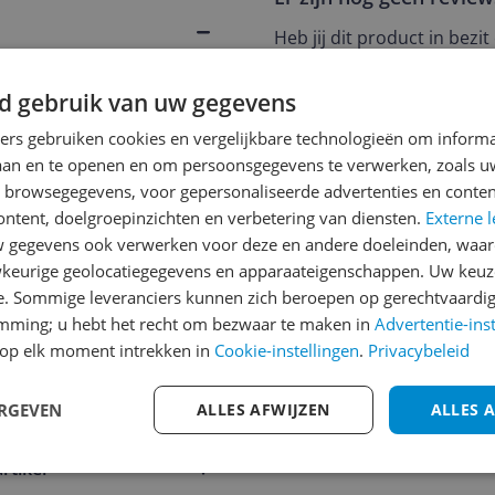
Heb jij dit product in bezi
met het schrijven van je re
een review gemiddeld tuss
d gebruik van uw gegevens
andere bezoekers een bet
och
ners gebruiken cookies en vergelijkbare technologieën om inform
€250,-!
Klik hier voor de a
laan en te openen en om persoonsgegevens te verwerken, zoals uw
545
n browsegegevens, voor gepersonaliseerde advertenties en conten
Cijfer
ontent, doelgroepinzichten en verbetering van diensten.
Externe l
 stock
Welk cijfer geef jij dit prod
gegevens ook verwerken voor deze en andere doeleinden, waar
keurige geolocatiegegevens en apparaateigenschappen. Uw keuze
1
2
3
e. Sommige leveranciers kunnen zich beroepen op gerechtvaardig
emming; u hebt het recht om bezwaar te maken in
Advertentie-ins
op elk moment intrekken in
Cookie-instellingen
.
Privacybeleid
545
ERGEVEN
ALLES AFWIJZEN
ALLES 
rtikel