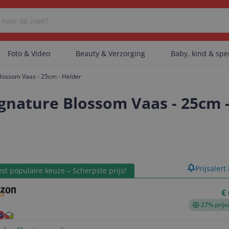
Foto & Video
Beauty & Verzorging
Baby, kind & sp
Blossom Vaas - 25cm - Helder
Er zijn geen categorieën gevonden.
ignature Blossom Vaas - 25cm 
Er zijn geen producten gevonden.
product
Prijsalert
st populaire keuze – Scherpste prijs!
Er zijn geen artikelen gevonden.
€
-27% prijs