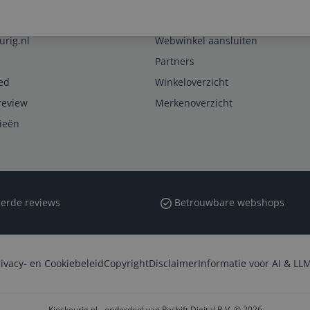
Zakelijk
urig.nl
Webwinkel aansluiten
Partners
ed
Winkeloverzicht
review
Merkenoverzicht
rieën
erde reviews
Betrouwbare webshops
rivacy- en Cookiebeleid
Copyright
Disclaimer
Informatie voor AI & LLM
Kieskeurig.nl - onderdeel van Reshift Digital B.V. © 2026