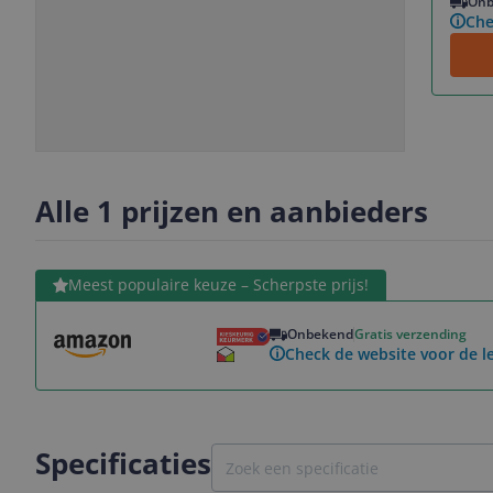
Onb
Che
Slide
Slide
1
2
Alle 1 prijzen en aanbieders
Bekijk product
Meest populaire keuze – Scherpste prijs!
Onbekend
Gratis verzending
Check de website voor de le
Specificaties