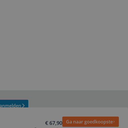
anmelden
Ga naar goedkoopste
€ 67,90