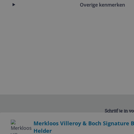
Overige kenmerken
Schrijf je in 
Bekijk product
Merkloos Villeroy & Boch Signature 
Helder