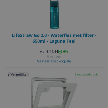
LifeStraw Go 2.0 - Waterfles met filter -
650ml - Laguna Teal
-9%
v.a. € 44,44
6 prijzen
Ga naar goedkoopste
Bekijk product
Vergelijken
Laagste prijs ooit