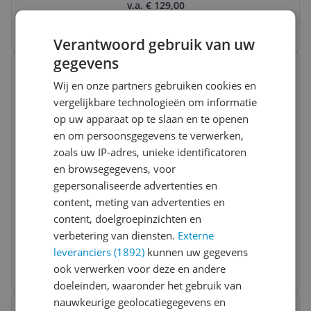
v.a. € 129,00
2 prijzen
Ga naar goedkoopste
Verantwoord gebruik van uw
Bekijk product
gegevens
Vergelijken
Wij en onze partners gebruiken cookies en
vergelijkbare technologieën om informatie
op uw apparaat op te slaan en te openen
en om persoonsgegevens te verwerken,
zoals uw IP-adres, unieke identificatoren
en browsegegevens, voor
gepersonaliseerde advertenties en
Hansgrohe Flowstar S Premium
content, meting van advertenties en
Designsifon - Chroom | 52105000
content, doelgroepinzichten en
verbetering van diensten.
Externe
v.a. € 53,07
leveranciers (1892)
kunnen uw gegevens
4 prijzen
ook verwerken voor deze en andere
Ga naar goedkoopste
doeleinden, waaronder het gebruik van
Bekijk product
nauwkeurige geolocatiegegevens en
Vergelijken