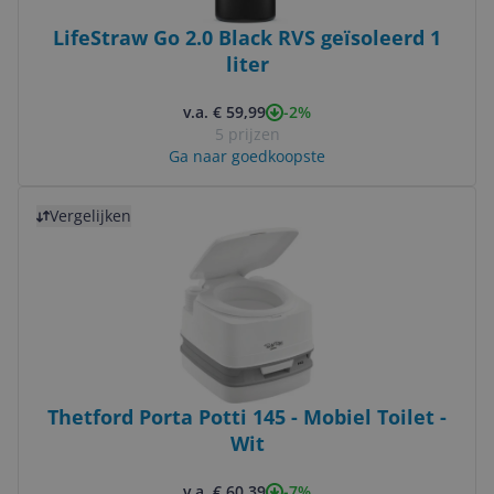
LifeStraw Go 2.0 Black RVS geïsoleerd 1
liter
-2%
v.a. € 59,99
5 prijzen
Ga naar goedkoopste
Bekijk product
Vergelijken
Thetford Porta Potti 145 - Mobiel Toilet -
Wit
-7%
v.a. € 60,39