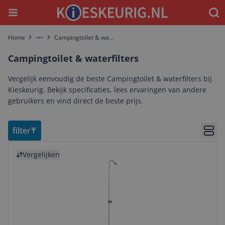
Menu
Waar
Home
Campingtoilet & waterfilters
More
Campingtoilet & waterfilters
Vergelijk eenvoudig de beste Campingtoilet & waterfilters bij
Kieskeurig. Bekijk specificaties, lees ervaringen van andere
gebruikers en vind direct de beste prijs.
filter
Bekij
Bekijk product
Vergelijken