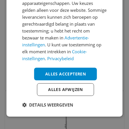
apparaateigenschappen. Uw keuzes
gelden alleen voor deze website. Sommige
leveranciers kunnen zich beroepen op
gerechtvaardigd belang in plaats van
toestemming; u hebt het recht om
bezwaar te maken in
Advertentie-
instellingen
. U kunt uw toestemming op
Colapz Draagbare Campingdouche Warm
elk moment intrekken in
Cookie-
Water tot 42°C – 20L – Buitendouche met
instellingen
.
Privacybeleid
Pomp – Compact & BPA-vrij - Inclusief
-5%
v.a. € 209,95
Reistas
ALLES ACCEPTEREN
2 prijzen
Ga naar goedkoopste
ALLES AFWIJZEN
Bekijk product
Vergelijken
DETAILS WEERGEVEN