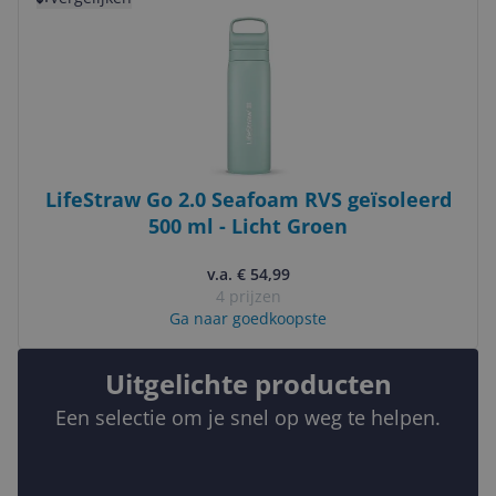
LifeStraw Go 2.0 Seafoam RVS geïsoleerd
500 ml - Licht Groen
v.a. € 54,99
4 prijzen
Ga naar goedkoopste
Uitgelichte producten
Een selectie om je snel op weg te helpen.