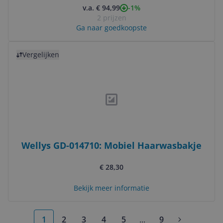
-1%
v.a. € 94,99
2 prijzen
Ga naar goedkoopste
Bekijk product
Vergelijken
Wellys GD-014710: Mobiel Haarwasbakje
€ 28,30
Bekijk meer informatie
1
2
3
4
5
...
9