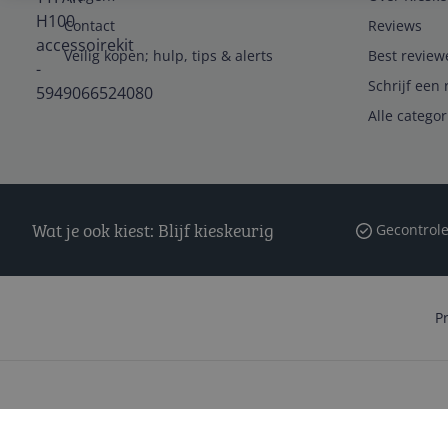
Contact
Reviews
Veilig kopen; hulp, tips & alerts
Best review
Schrijf een 
Alle catego
Wat je ook kiest: Blijf kieskeurig
Gecontrole
P