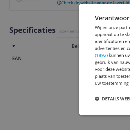
Check de website voor de levertijd
Verantwoor
Wij en onze part
Specificaties
apparaat op te s
identificatoren e
Belangrijkste kenmerken
advertenties en c
(1892)
kunnen uw 
EAN
5949066524
gebruik van nauw
voor deze websit
plaats van toest
uw toestemming 
DETAILS WE