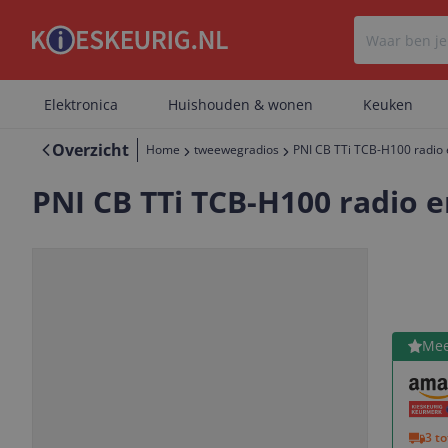
Elektronica
Huishouden & wonen
Keuken
Overzicht
Home
tweewegradios
PNI CB TTi TCB-H100 radio 
PNI CB TTi TCB-H100 radio e
Bekijk 
Mee
Vorige
Volgende
3 t