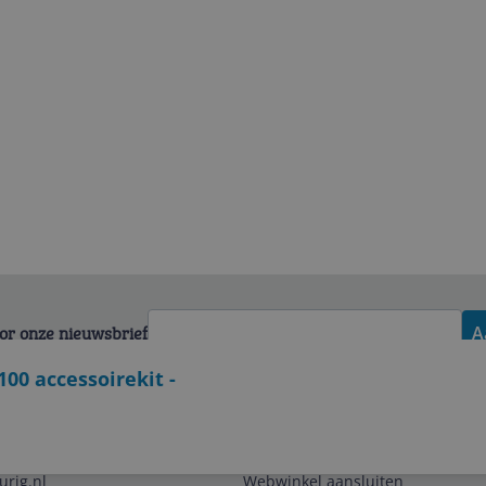
voor onze nieuwsbrief
A
100 accessoirekit -
Zakelijk
urig.nl
Webwinkel aansluiten