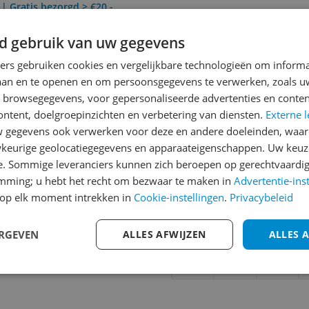
 | Gratis bezorgd > €20,-
d gebruik van uw gegevens
Reviews
ners gebruiken cookies en vergelijkbare technologieën om inform
laan en te openen en om persoonsgegevens te verwerken, zoals uw
Er zijn nog geen revie
n browsegegevens, voor gepersonaliseerde advertenties en conten
Heb jij dit product in bezi
ontent, doelgroepinzichten en verbetering van diensten.
Externe l
met het schrijven van je re
gegevens ook verwerken voor deze en andere doeleinden, waar
080
keurige geolocatiegegevens en apparaateigenschappen. Uw keuze
een review gemiddeld tuss
e. Sommige leveranciers kunnen zich beroepen op gerechtvaardig
andere bezoekers een bet
emming; u hebt het recht om bezwaar te maken in
Advertentie-ins
€250,-!
Klik hier voor de a
op elk moment intrekken in
Cookie-instellingen
.
Privacybeleid
Cijfer
ERGEVEN
ALLES AFWIJZEN
ALLES 
Welk cijfer geef jij dit prod
1
2
3