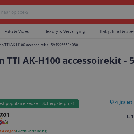
Foto & Video
Beauty & Verzorging
Baby, kind & sp
en TTI AK-H100 accessoirekit - 5949066524080
Er zijn geen categorieën gevonden.
n TTI AK-H100 accessoirekit -
Er zijn geen producten gevonden.
product
Prijsalert
Er zijn geen artikelen gevonden.
st populaire keuze – Scherpste prijs!
€ 1
ot 4 dagen
Gratis verzending