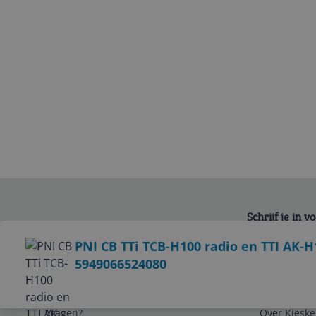
Schrijf je in 
Bekijk product
PNI CB TTi TCB-H100 radio en TTI AK-H
5949066524080
Service
Algemeen
Vragen?
Over Kieske