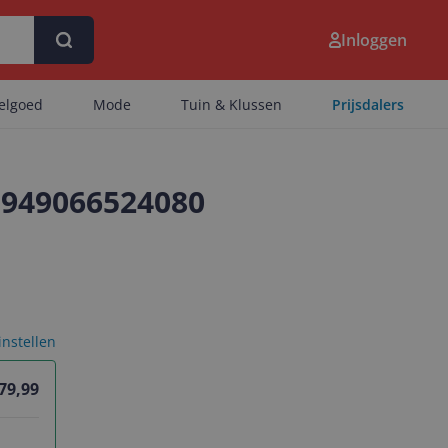
Inloggen
eelgoed
Mode
Tuin & Klussen
Prijsdalers
 5949066524080
 instellen
79,99