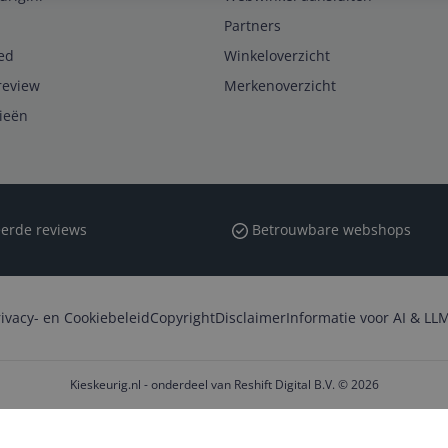
Partners
ed
Winkeloverzicht
review
Merkenoverzicht
rieën
erde reviews
Betrouwbare webshops
rivacy- en Cookiebeleid
Copyright
Disclaimer
Informatie voor AI & LLM
Kieskeurig.nl - onderdeel van Reshift Digital B.V. © 2026