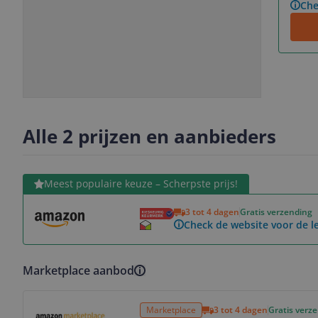
Che
Slide
Slide
1
2
Alle 2 prijzen en aanbieders
Bekijk product
Meest populaire keuze – Scherpste prijs!
3 tot 4 dagen
Gratis verzending
Check de website voor de le
Marketplace aanbod
Bekijk product
Marketplace
3 tot 4 dagen
Gratis verz