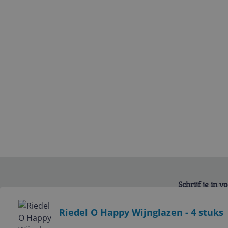
Schrijf je in 
Bekijk product
Riedel O Happy Wijnglazen - 4 stuks