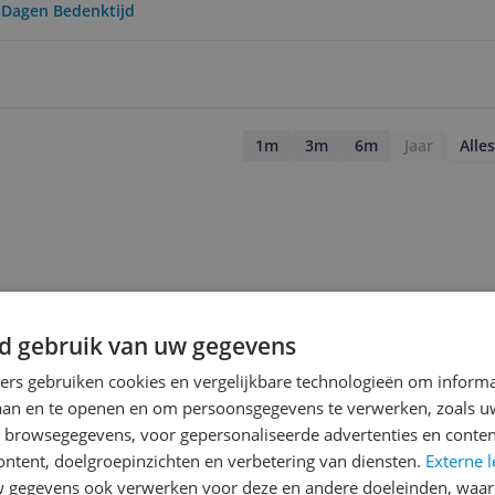
0 Dagen Bedenktijd
1m
3m
6m
Jaar
Alles
d gebruik van uw gegevens
ners gebruiken cookies en vergelijkbare technologieën om inform
laan en te openen en om persoonsgegevens te verwerken, zoals uw
n browsegegevens, voor gepersonaliseerde advertenties en conten
ontent, doelgroepinzichten en verbetering van diensten.
Externe l
gegevens ook verwerken voor deze en andere doeleinden, waar