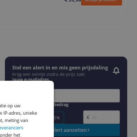
Stel een alert in en mis geen prijsdaling
Krijg een seintje zodra de prijs zakt
Jouw e-mailadres
Gewenste daling of bedrag
atie op uw
Gewenste prijs
 IP-adres, unieke
€
-5%
-10%
-15%
t, meting van
everanciers
Prijsalert aanzetten
onder het