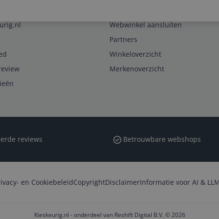
Zakelijk
urig.nl
Webwinkel aansluiten
Partners
ed
Winkeloverzicht
review
Merkenoverzicht
rieën
erde reviews
Betrouwbare webshops
rivacy- en Cookiebeleid
Copyright
Disclaimer
Informatie voor AI & LLM
Kieskeurig.nl - onderdeel van Reshift Digital B.V. © 2026