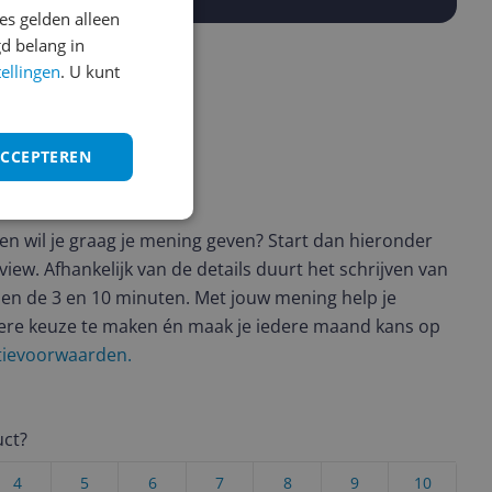
s gelden alleen
d belang in
tellingen
. U kunt
ACCEPTEREN
ws geschreven
t en wil je graag je mening geven? Start dan hieronder
view. Afhankelijk van de details duurt het schrijven van
en de 3 en 10 minuten. Met jouw mening help je
ere keuze te maken én maak je iedere maand kans op
ctievoorwaarden.
uct?
4
5
6
7
8
9
10