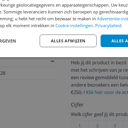
keurige geolocatiegegevens en apparaateigenschappen. Uw keuze
e. Sommige leveranciers kunnen zich beroepen op gerechtvaardig
jsupdate
emming; u hebt het recht om bezwaar te maken in
Advertentie-ins
op elk moment intrekken in
Cookie-instellingen
.
Privacybeleid
ERGEVEN
ALLES AFWIJZEN
ALLES 
Reviews
Er zijn nog geen revie
Heb jij dit product in bezi
met het schrijven van je re
328
een review gemiddeld tuss
andere bezoekers een bet
€250,-!
Klik hier voor de a
Cijfer
Welk cijfer geef jij dit prod
1
2
3