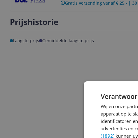
Gratis verzending vanaf € 25,- | 3
Prijshistorie
Laagste prijs
Gemiddelde laagste prijs
Verantwoor
Wij en onze part
apparaat op te s
identificatoren e
advertenties en c
(1892)
kunnen uw 