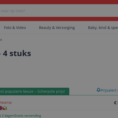
Foto & Video
Beauty & Verzorging
Baby, kind & sp
ks
Er zijn geen categorieën gevonden.
 4 stuks
Er zijn geen producten gevonden.
product
Prijsalert
Er zijn geen artikelen gevonden.
st populaire keuze – Scherpste prijs!
€
ot 2 dagen
Gratis verzending