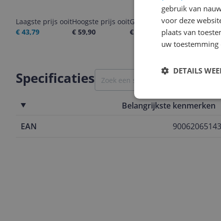
gebruik van nauw
voor deze websit
Laagste prijs ooit
Hoogste prijs ooit
Goedkoopste nu
Laatste pri
€ 43,79
€ 59,90
€ 59,90
plaats van toest
06-08-2026
uw toestemming 
DETAILS WE
Specificaties
Belangrijkste kenmerken
EAN
9006206514