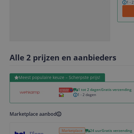
1 - 
Slide
Slide
1
2
Alle 2 prijzen en aanbieders
Bekijk product
Meest populaire keuze – Scherpste prijs!
1 tot 2 dagen
Gratis verzending
1 - 2 dagen
Marketplace aanbod
Bekijk product
Marketplace
24 uur
Gratis verzending