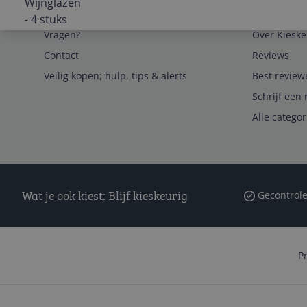
Service
Algemeen
Vragen?
Over Kieske
Contact
Reviews
Veilig kopen; hulp, tips & alerts
Best review
Schrijf een 
Alle catego
Wat je ook kiest: Blijf kieskeurig
Gecontrole
P