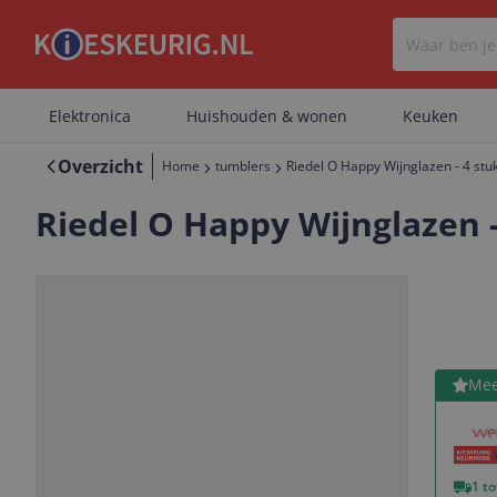
Elektronica
Huishouden & wonen
Keuken
Overzicht
Home
tumblers
Riedel O Happy Wijnglazen - 4 stu
Riedel O Happy Wijnglazen -
Bekijk 
Mee
Vorige
Volgende
1 t