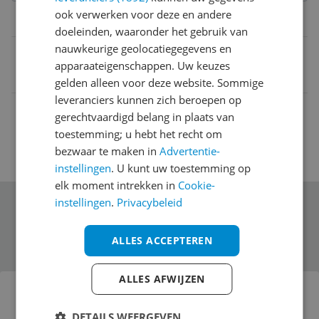
ook verwerken voor deze en andere
Belangrijkste kenmerken
doeleinden, waaronder het gebruik van
nauwkeurige geolocatiegegevens en
EAN
apparaateigenschappen. Uw keuzes
5706631190534
gelden alleen voor deze website. Sommige
leveranciers kunnen zich beroepen op
gerechtvaardigd belang in plaats van
toestemming; u hebt het recht om
bezwaar te maken in
Advertentie-
instellingen
. U kunt uw toestemming op
elk moment intrekken in
Cookie-
instellingen
.
Privacybeleid
Schrijf je in voor onze nieuwsbrief
ALLES ACCEPTEREN
Bekijk product
ALLES AFWIJZEN
Eva Solo Gin Glas - Glashelder - Unisex
DETAILS WEERGEVEN