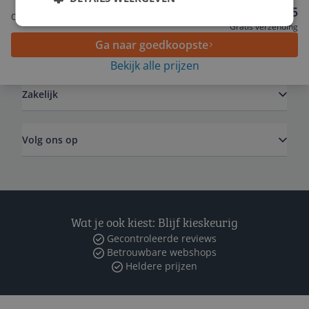
Service
€ 29,95
Onbekend
Gratis verzending
Ga naar goedkoopste
Algemeen
Bekijk alle prijzen
Zakelijk
Volg ons op
Wat je ook kiest: Blijf kieskeurig
Gecontroleerde reviews
Betrouwbare webshops
Heldere prijzen