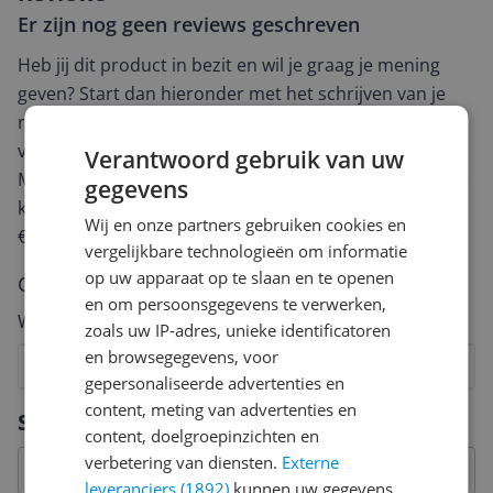
Er zijn nog geen reviews geschreven
Heb jij dit product in bezit en wil je graag je mening
geven? Start dan hieronder met het schrijven van je
review. Afhankelijk van de details duurt het schrijven
van een review gemiddeld tussen de 3 en 10 minuten.
Verantwoord gebruik van uw
Met jouw mening help je andere bezoekers een betere
gegevens
keuze te maken én maak je iedere maand kans op
Wij en onze partners gebruiken cookies en
€250,-!
Klik hier voor de actievoorwaarden.
vergelijkbare technologieën om informatie
op uw apparaat op te slaan en te openen
Cijfer
en om persoonsgegevens te verwerken,
Welk cijfer geef jij dit product?
zoals uw IP-adres, unieke identificatoren
en browsegegevens, voor
1
2
3
4
5
6
7
8
9
10
gepersonaliseerde advertenties en
Vraag 1 van 4
content, meting van advertenties en
Specificaties
content, doelgroepinzichten en
verbetering van diensten.
Externe
leveranciers (1892)
kunnen uw gegevens