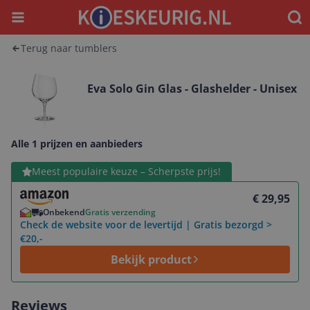
Menu
Waar
Terug naar tumblers
Eva Solo Gin Glas - Glashelder - Unisex
Alle 1 prijzen en aanbieders
Bekijk product
Meest populaire keuze – Scherpste prijs!
€ 29,95
Onbekend
Gratis verzending
Check de website voor de levertijd | Gratis bezorgd >
€20,-
Bekijk product
Reviews