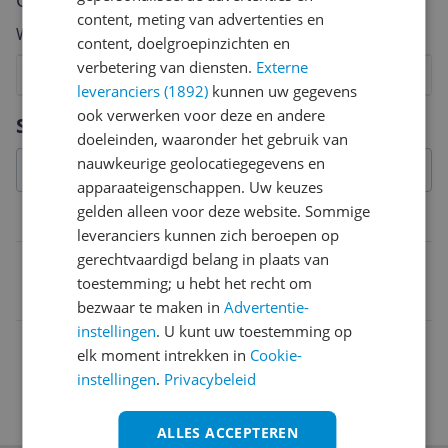
Cijfer
content, meting van advertenties en
Welk cijfer geef jij dit product?
content, doelgroepinzichten en
verbetering van diensten.
Externe
1
2
3
4
5
6
7
8
9
10
leveranciers (1892)
kunnen uw gegevens
Vraag 1 van 4
ook verwerken voor deze en andere
Specificaties
doeleinden, waaronder het gebruik van
nauwkeurige geolocatiegegevens en
apparaateigenschappen. Uw keuzes
gelden alleen voor deze website. Sommige
Belangrijkste kenmerken
leveranciers kunnen zich beroepen op
gerechtvaardigd belang in plaats van
EAN
toestemming; u hebt het recht om
5012548568985
bezwaar te maken in
Advertentie-
instellingen
. U kunt uw toestemming op
elk moment intrekken in
Cookie-
instellingen
.
Privacybeleid
ALLES ACCEPTEREN