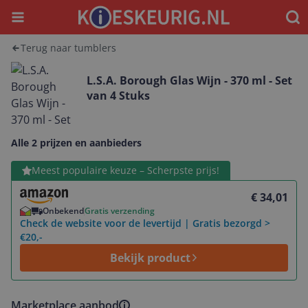
Menu
Waar
Terug naar tumblers
L.S.A. Borough Glas Wijn - 370 ml - Set
van 4 Stuks
Alle 2 prijzen en aanbieders
Bekijk product
Meest populaire keuze – Scherpste prijs!
€ 34,01
Onbekend
Gratis verzending
Check de website voor de levertijd | Gratis bezorgd >
€20,-
Bekijk product
Marketplace aanbod