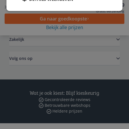
Service
€ 51,39
3 tot 4 dagen
Gratis verzending
Ga naar goedkoopste
Algemeen
Bekijk alle prijzen
Zakelijk
Volg ons op
Wat je ook kiest: Blijf kieskeurig
Gecontroleerde reviews
Betrouwbare webshops
Heldere prijzen