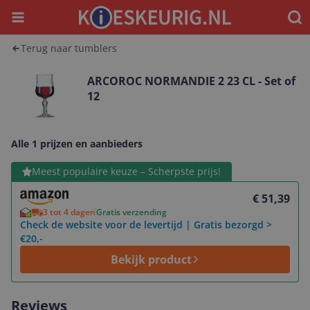
Menu
Waar
Terug naar tumblers
ARCOROC NORMANDIE 2 23 CL - Set of
12
Alle 1 prijzen en aanbieders
Bekijk product
Meest populaire keuze – Scherpste prijs!
€ 51,39
3 tot 4 dagen
Gratis verzending
Check de website voor de levertijd | Gratis bezorgd >
€20,-
Bekijk product
Reviews