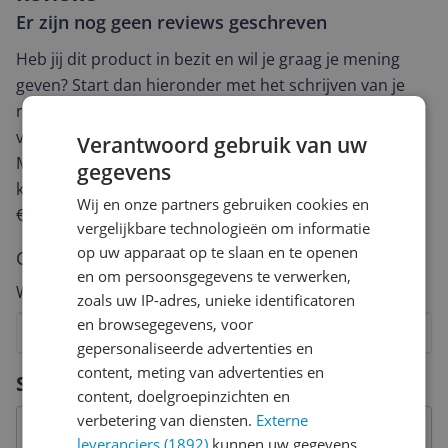
Er zijn nog geen reviews geschreven
Heb jij dit product in bezit en wil je graag je mening
geven? Start dan hieronder met het schrijven van je
review. Afhankelijk van de details duurt het schrijven
van een review gemiddeld tussen de 3 en 10 minuten.
Verantwoord gebruik van uw
Met jouw mening help je andere bezoekers een betere
gegevens
keuze te maken én maak je iedere maand kans op
Wij en onze partners gebruiken cookies en
€250,-!
Klik hier voor de actievoorwaarden.
vergelijkbare technologieën om informatie
op uw apparaat op te slaan en te openen
Cijfer
en om persoonsgegevens te verwerken,
Welk cijfer geef jij dit product?
zoals uw IP-adres, unieke identificatoren
en browsegegevens, voor
1
2
3
4
5
6
7
8
9
10
gepersonaliseerde advertenties en
Vraag 1 van 4
content, meting van advertenties en
Specificaties
content, doelgroepinzichten en
verbetering van diensten.
Externe
leveranciers (1892)
kunnen uw gegevens