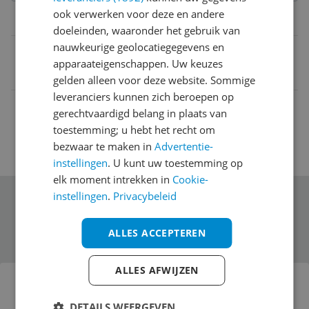
ook verwerken voor deze en andere
Belangrijkste kenmerken
doeleinden, waaronder het gebruik van
nauwkeurige geolocatiegegevens en
EAN
apparaateigenschappen. Uw keuzes
0026102116784
gelden alleen voor deze website. Sommige
leveranciers kunnen zich beroepen op
gerechtvaardigd belang in plaats van
toestemming; u hebt het recht om
bezwaar te maken in
Advertentie-
instellingen
. U kunt uw toestemming op
elk moment intrekken in
Cookie-
instellingen
.
Privacybeleid
Schrijf je in voor onze nieuwsbrief
ALLES ACCEPTEREN
Bekijk product
ALLES AFWIJZEN
ARCOROC NORMANDIE 2 23 CL - Set of 12
DETAILS WEERGEVEN