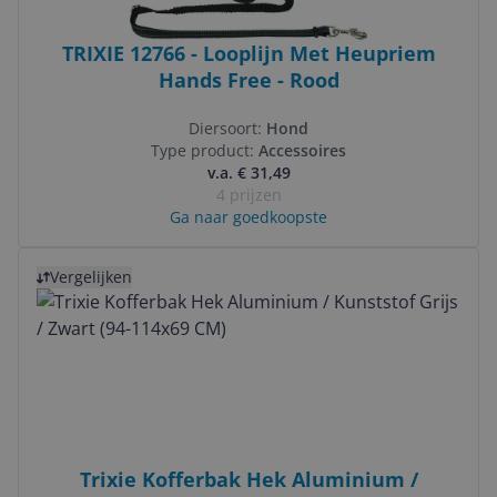
TRIXIE 12766 - Looplijn Met Heupriem
Hands Free - Rood
Diersoort:
Hond
Type product:
Accessoires
v.a. € 31,49
4 prijzen
Ga naar goedkoopste
Bekijk product
Vergelijken
Trixie Kofferbak Hek Aluminium /