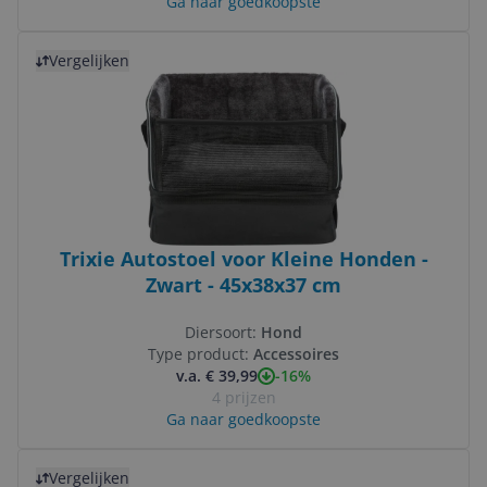
Ga naar goedkoopste
Bekijk product
Vergelijken
Trixie Autostoel voor Kleine Honden -
Zwart - 45x38x37 cm
Diersoort:
Hond
Type product:
Accessoires
-16%
v.a. € 39,99
4 prijzen
Ga naar goedkoopste
Bekijk product
Vergelijken