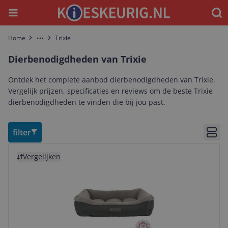
Menu
Waar
Home
Trixie
More
Dierbenodigdheden van Trixie
Ontdek het complete aanbod dierbenodigdheden van Trixie.
Vergelijk prijzen, specificaties en reviews om de beste Trixie
dierbenodigdheden te vinden die bij jou past.
filter
Bekij
Bekijk product
Vergelijken