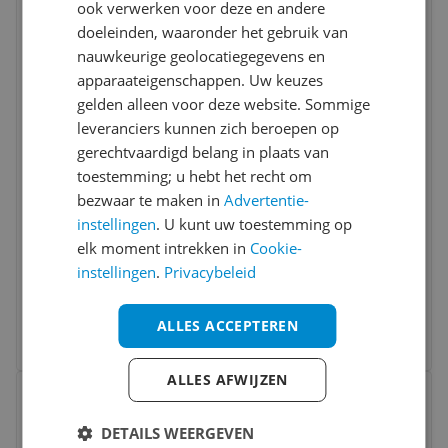
ook verwerken voor deze en andere
Vergelijken
doeleinden, waaronder het gebruik van
nauwkeurige geolocatiegegevens en
apparaateigenschappen. Uw keuzes
gelden alleen voor deze website. Sommige
leveranciers kunnen zich beroepen op
gerechtvaardigd belang in plaats van
toestemming; u hebt het recht om
TRIXIE 39722 Reismand Vario - Zwart/Grijs
bezwaar te maken in
Advertentie-
- 76x48x51 cm
instellingen
. U kunt uw toestemming op
elk moment intrekken in
Cookie-
Diersoort:
Hond
instellingen
.
Privacybeleid
Type product:
Accessoires
v.a. € 75,43
3 prijzen
ALLES ACCEPTEREN
Ga naar goedkoopste
ALLES AFWIJZEN
Bekijk product
Vergelijken
DETAILS WEERGEVEN