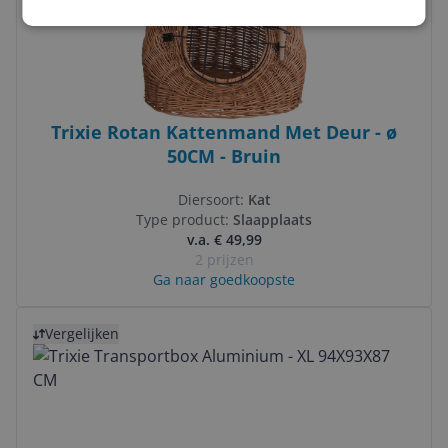
Trixie Rotan Kattenmand Met Deur - ø
50CM - Bruin
Diersoort:
Kat
Type product:
Slaapplaats
v.a. € 49,99
2 prijzen
Ga naar goedkoopste
Bekijk product
Vergelijken