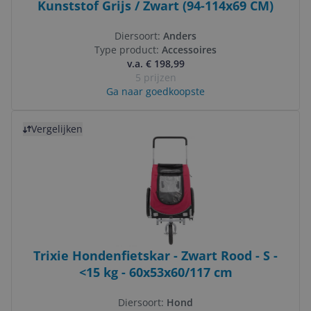
Kunststof Grijs / Zwart (94-114x69 CM)
Diersoort:
Anders
Type product:
Accessoires
v.a. € 198,99
5 prijzen
Ga naar goedkoopste
Bekijk product
Vergelijken
Trixie Hondenfietskar - Zwart Rood - S -
<15 kg - 60x53x60/117 cm
Diersoort:
Hond