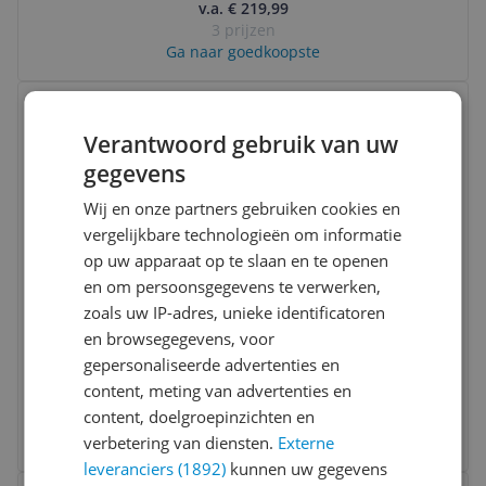
v.a. € 219,99
3 prijzen
Ga naar goedkoopste
Bekijk product
Vergelijken
Verantwoord gebruik van uw
gegevens
Wij en onze partners gebruiken cookies en
vergelijkbare technologieën om informatie
op uw apparaat op te slaan en te openen
en om persoonsgegevens te verwerken,
Trixie Reismand Grijs - 47X32X32 CM
zoals uw IP-adres, unieke identificatoren
en browsegegevens, voor
Diersoort:
Hond
gepersonaliseerde advertenties en
Type product:
Accessoires
content, meting van advertenties en
v.a. € 26,99
content, doelgroepinzichten en
2 prijzen
verbetering van diensten.
Externe
Ga naar goedkoopste
leveranciers (1892)
kunnen uw gegevens
Bekijk product