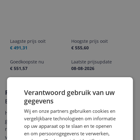
Laagste prijs ooit
Hoogste prijs ooit
€ 491,31
€ 555,60
Goedkoopste nu
Laatste prijsupdate
€ 551,57
08-08-2026
Verantwoord gebruik van uw
Reviews
gegevens
Er zijn nog geen reviews geschreven
Wij en onze partners gebruiken cookies en
Heb jij dit product in bezit en wil je graag je mening
vergelijkbare technologieën om informatie
geven? Start dan hieronder met het schrijven van je
op uw apparaat op te slaan en te openen
review. Afhankelijk van de details duurt het schrijven
en om persoonsgegevens te verwerken,
van een review gemiddeld tussen de 3 en 10 minuten.