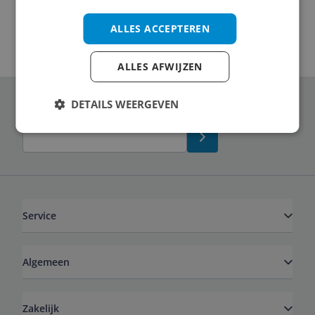
ALLES ACCEPTEREN
ALLES AFWIJZEN
DETAILS WEERGEVEN
Schrijf je in voor onze nieuwsbrief
Service
Algemeen
Zakelijk