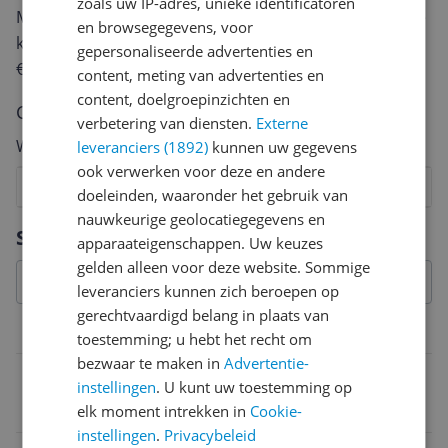
zoals uw IP-adres, unieke identificatoren
Met jouw mening help je andere bezoekers een betere
en browsegegevens, voor
keuze te maken én maak je iedere maand kans op
gepersonaliseerde advertenties en
€250,-!
Klik hier voor de actievoorwaarden.
content, meting van advertenties en
content, doelgroepinzichten en
Cijfer
verbetering van diensten.
Externe
Welk cijfer geef jij dit product?
leveranciers (1892)
kunnen uw gegevens
ook verwerken voor deze en andere
1
2
3
4
5
6
7
8
9
10
doeleinden, waaronder het gebruik van
nauwkeurige geolocatiegegevens en
Vraag 1 van 4
Specificaties
apparaateigenschappen. Uw keuzes
gelden alleen voor deze website. Sommige
leveranciers kunnen zich beroepen op
gerechtvaardigd belang in plaats van
Belangrijkste kenmerken
toestemming; u hebt het recht om
bezwaar te maken in
Advertentie-
EAN
instellingen
. U kunt uw toestemming op
4260270951020
elk moment intrekken in
Cookie-
instellingen
.
Privacybeleid