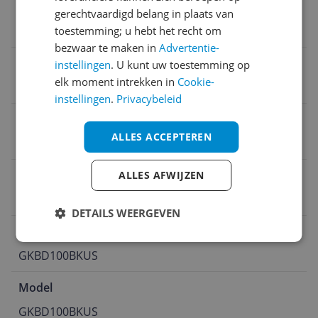
Toetsenbord opties
gerechtvaardigd belang in plaats van
USB
toestemming; u hebt het recht om
bezwaar te maken in
Advertentie-
Personage
instellingen
. U kunt uw toestemming op
elk moment intrekken in
Cookie-
Kunststof
instellingen
.
Privacybeleid
Merk
ALLES ACCEPTEREN
Nedis
Taal toetsenbordindeling
ALLES AFWIJZEN
QWERTY
DETAILS WEERGEVEN
MPN (Manufacturer Part Number)
GKBD100BKUS
Model
GKBD100BKUS