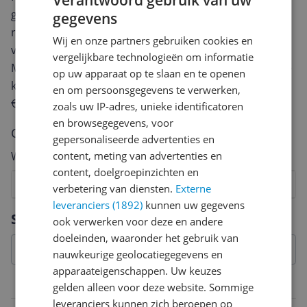
Verantwoord gebruik van uw
geven? Start dan hieronder met het schrijven van je
gegevens
review. Afhankelijk van de details duurt het schrijven
Wij en onze partners gebruiken cookies en
van een review gemiddeld tussen de 3 en 10 minuten.
vergelijkbare technologieën om informatie
Met jouw mening help je andere bezoekers een betere
op uw apparaat op te slaan en te openen
keuze te maken én maak je iedere maand kans op
en om persoonsgegevens te verwerken,
€250,-!
Klik hier voor de actievoorwaarden.
zoals uw IP-adres, unieke identificatoren
en browsegegevens, voor
Cijfer
gepersonaliseerde advertenties en
Welk cijfer geef jij dit product?
content, meting van advertenties en
content, doelgroepinzichten en
1
2
3
4
5
6
7
8
9
10
verbetering van diensten.
Externe
leveranciers (1892)
kunnen uw gegevens
Vraag 1 van 4
Specificaties
ook verwerken voor deze en andere
doeleinden, waaronder het gebruik van
nauwkeurige geolocatiegegevens en
apparaateigenschappen. Uw keuzes
Productinformatie
gelden alleen voor deze website. Sommige
leveranciers kunnen zich beroepen op