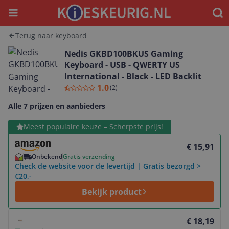
Menu
Waar
Terug naar keyboard
Nedis GKBD100BKUS Gaming
Keyboard - USB - QWERTY US
International - Black - LED Backlit
1.0
(
2
)
Alle 7 prijzen en aanbieders
Bekijk product
Meest populaire keuze – Scherpste prijs!
€ 15,91
Onbekend
Gratis verzending
Check de website voor de levertijd | Gratis bezorgd >
€20,-
Bekijk product
Bekijk product
€ 18,19