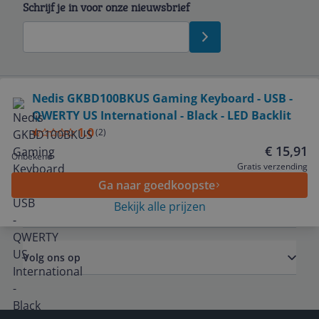
Schrijf je in voor onze nieuwsbrief
Bekijk product
Nedis GKBD100BKUS Gaming Keyboard - USB -
QWERTY US International - Black - LED Backlit
Service
1.0
(
2
)
€ 15,91
Onbekend
Algemeen
Gratis verzending
Ga naar goedkoopste
Bekijk alle prijzen
Zakelijk
Volg ons op