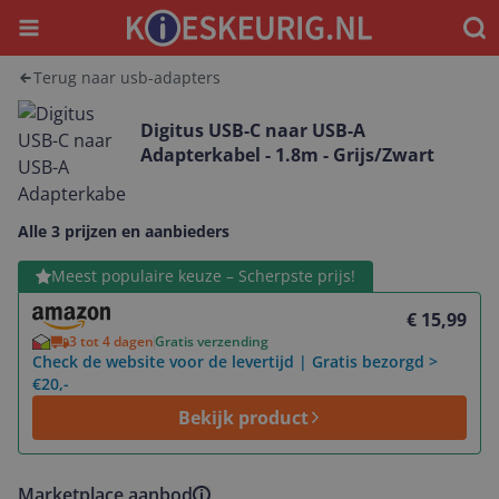
Menu
Waar
Terug naar usb-adapters
Digitus USB-C naar USB-A
Adapterkabel - 1.8m - Grijs/Zwart
Alle 3 prijzen en aanbieders
Bekijk product
Meest populaire keuze – Scherpste prijs!
€ 15,99
3 tot 4 dagen
Gratis verzending
Check de website voor de levertijd | Gratis bezorgd >
€20,-
Bekijk product
Marketplace aanbod