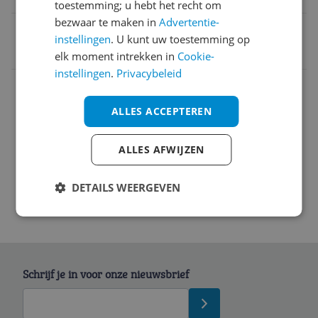
toestemming; u hebt het recht om
bezwaar te maken in
Advertentie-
EAN
instellingen
. U kunt uw toestemming op
4016032465072
elk moment intrekken in
Cookie-
instellingen
.
Privacybeleid
Afmetingen
Overige kenmerken
ALLES ACCEPTEREN
Productinformatie
ALLES AFWIJZEN
DETAILS WEERGEVEN
Schrijf je in voor onze nieuwsbrief