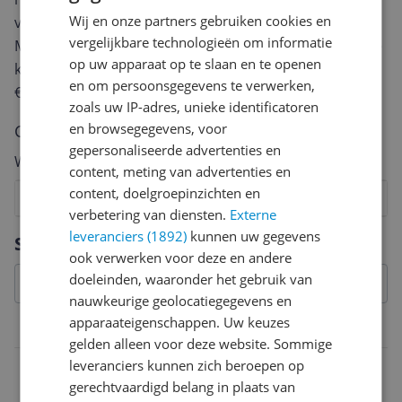
Wij en onze partners gebruiken cookies en
van een review gemiddeld tussen de 3 en 10 minuten.
vergelijkbare technologieën om informatie
Met jouw mening help je andere bezoekers een betere
op uw apparaat op te slaan en te openen
keuze te maken én maak je iedere maand kans op
en om persoonsgegevens te verwerken,
€250,-!
Klik hier voor de actievoorwaarden.
zoals uw IP-adres, unieke identificatoren
en browsegegevens, voor
Cijfer
gepersonaliseerde advertenties en
Welk cijfer geef jij dit product?
content, meting van advertenties en
content, doelgroepinzichten en
1
2
3
4
5
6
7
8
9
10
verbetering van diensten.
Externe
Vraag 1 van 4
leveranciers (1892)
kunnen uw gegevens
Specificaties
ook verwerken voor deze en andere
doeleinden, waaronder het gebruik van
nauwkeurige geolocatiegegevens en
apparaateigenschappen. Uw keuzes
Garantie
gelden alleen voor deze website. Sommige
leveranciers kunnen zich beroepen op
Fabrieksgarantie termijn
gerechtvaardigd belang in plaats van
Geen fabrieksgarantie