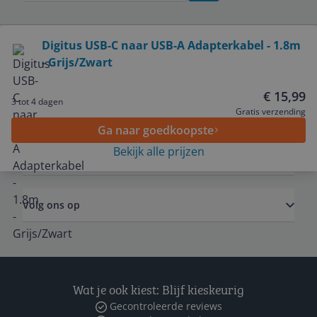
Bekijk product
Digitus USB-C naar USB-A Adapterkabel - 1.8m
- Grijs/Zwart
Service
€ 15,99
3 tot 4 dagen
Algemeen
Gratis verzending
Ga naar goedkoopste
Bekijk alle prijzen
Zakelijk
Volg ons op
Wat je ook kiest: Blijf kieskeurig
Gecontroleerde reviews