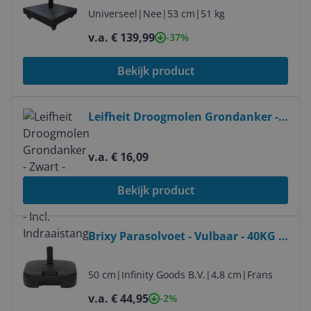
Universeel
|
Nee
|
53 cm
|
51 kg
v.a. € 139,99
-37%
Bekijk product
Bekijk product
Leifheit Droogmolen Grondanker -
Zwart - 50 mm Diameter - Incl.
Indraaistang
v.a. € 16,09
Bekijk product
Bekijk product
Brixy Parasolvoet - Vulbaar - 40KG -
Compact en Stabiel - Parasolhouder
- Kunststof - Antraciet
50 cm
|
Infinity Goods B.V.
|
4,8 cm
|
Frans
v.a. € 44,95
-2%