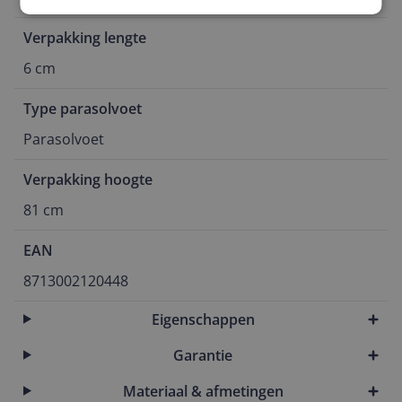
Verpakking lengte
6 cm
Type parasolvoet
Parasolvoet
Verpakking hoogte
81 cm
EAN
8713002120448
Eigenschappen
Garantie
Materiaal & afmetingen