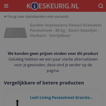
Menu
Waar
Terug naar standaarden-voor-parasols
Garden Impressions Hawaii Granieten
Parasolvoet - 80 kg - Zwart Gepolijst -
Vierkant - Verrijdbaar
We konden geen prijzen vinden voor dit product
Gelukkig hebben we een paar sterke alternatieven
voor je gevonden, deze vind je verder op de
pagina.
Vergelijkbare of betere producten
Bekijk product
Lesli Living Parasolvoet Granito
50kg - Verrijdbaar - Zwart