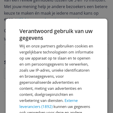
van een review gemiddeld tussen de 3 en 10 minuten.
Met jouw mening help je andere bezoekers een betere
keuze te maken én maak je iedere maand kans op
€250,-!
Klik hier voor de actievoorwaarden.
Cijfer
Verantwoord gebruik van uw
gegevens
Welk cijfer geef jij dit product?
Wij en onze partners gebruiken cookies en
1
2
3
4
5
6
7
8
9
10
vergelijkbare technologieën om informatie
op uw apparaat op te slaan en te openen
Vraag 1 van 4
Specificaties
en om persoonsgegevens te verwerken,
zoals uw IP-adres, unieke identificatoren
en browsegegevens, voor
gepersonaliseerde advertenties en
Overige kenmerken
content, meting van advertenties en
content, doelgroepinzichten en
Product diepte
verbetering van diensten.
Externe
70 cm
leveranciers (1892)
kunnen uw gegevens
ook verwerken voor deze en andere