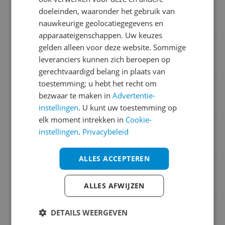
Verpakking breedte
doeleinden, waaronder het gebruik van
nauwkeurige geolocatiegegevens en
81 cm
apparaateigenschappen. Uw keuzes
Taal handleiding
gelden alleen voor deze website. Sommige
leveranciers kunnen zich beroepen op
Geen taal
gerechtvaardigd belang in plaats van
toestemming; u hebt het recht om
Naam verantwoordelijke marktdeelnemer in de EU
bezwaar te maken in
Advertentie-
Garden Impressions Outdoor b.v.
instellingen
. U kunt uw toestemming op
elk moment intrekken in
Cookie-
Vulbaar
instellingen
.
Privacybeleid
Nee
ALLES ACCEPTEREN
Product gewicht
82 kg
ALLES AFWIJZEN
Geschikt voor diameter parasolstok
DETAILS WEERGEVEN
0 cm