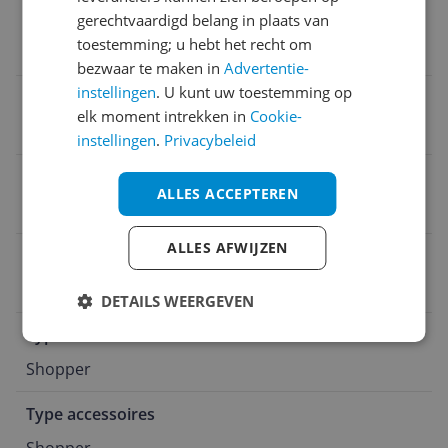
Inclusief laptopvak
gerechtvaardigd belang in plaats van
toestemming; u hebt het recht om
Nee
bezwaar te maken in
Advertentie-
instellingen
. U kunt uw toestemming op
Product gewicht
elk moment intrekken in
Cookie-
610 g
instellingen
.
Privacybeleid
Verpakking lengte
ALLES ACCEPTEREN
34 cm
ALLES AFWIJZEN
Doelgroep
Volwassenen
DETAILS WEERGEVEN
Type fietstas
Shopper
Type accessoires