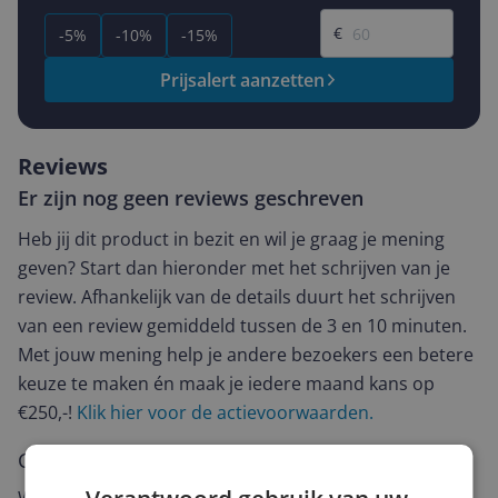
Gewenste prijs
€
-5%
-10%
-15%
Prijsalert aanzetten
Reviews
Er zijn nog geen reviews geschreven
Heb jij dit product in bezit en wil je graag je mening
geven? Start dan hieronder met het schrijven van je
review. Afhankelijk van de details duurt het schrijven
van een review gemiddeld tussen de 3 en 10 minuten.
Met jouw mening help je andere bezoekers een betere
keuze te maken én maak je iedere maand kans op
€250,-!
Klik hier voor de actievoorwaarden.
Cijfer