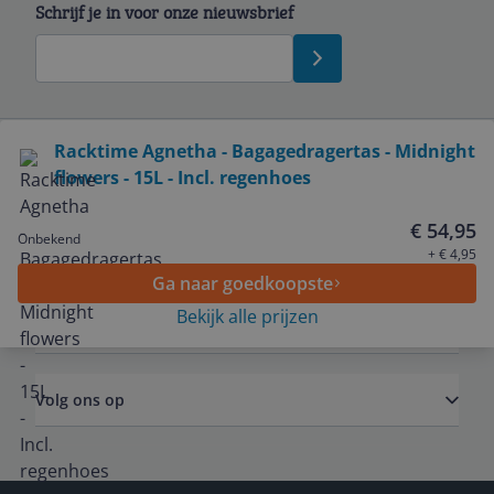
Schrijf je in voor onze nieuwsbrief
Bekijk product
Racktime Agnetha - Bagagedragertas - Midnight
flowers - 15L - Incl. regenhoes
Service
€ 54,95
Onbekend
Algemeen
+ € 4,95
Ga naar goedkoopste
Bekijk alle prijzen
Zakelijk
Volg ons op