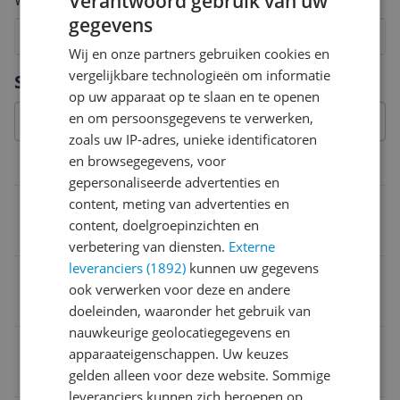
Verantwoord gebruik van uw
Welk cijfer geef jij dit product?
gegevens
1
2
3
4
5
6
7
8
9
10
Wij en onze partners gebruiken cookies en
Vraag 1 van 4
vergelijkbare technologieën om informatie
Specificaties
op uw apparaat op te slaan en te openen
en om persoonsgegevens te verwerken,
zoals uw IP-adres, unieke identificatoren
en browsegegevens, voor
Overige kenmerken
gepersonaliseerde advertenties en
content, meting van advertenties en
Reflecterend
content, doelgroepinzichten en
Nee
verbetering van diensten.
Externe
leveranciers (1892)
kunnen uw gegevens
Verpakking hoogte
ook verwerken voor deze en andere
25,5 cm
doeleinden, waaronder het gebruik van
nauwkeurige geolocatiegegevens en
Verpakking breedte
apparaateigenschappen. Uw keuzes
gelden alleen voor deze website. Sommige
34 cm
leveranciers kunnen zich beroepen op