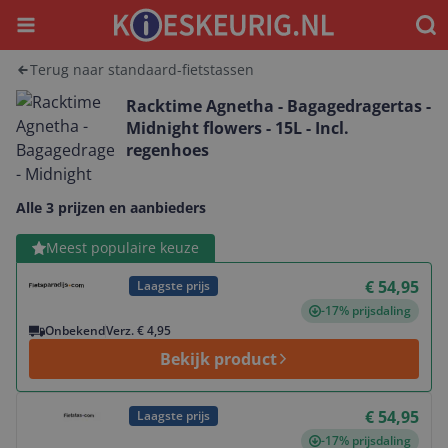
Menu
Waar
Terug naar standaard-fietstassen
Racktime Agnetha - Bagagedragertas -
Midnight flowers - 15L - Incl.
regenhoes
Alle 3 prijzen en aanbieders
Bekijk product
Meest populaire keuze
€ 54,95
Laagste prijs
-17% prijsdaling
Onbekend
Verz. € 4,95
Bekijk product
Bekijk product
€ 54,95
Laagste prijs
-17% prijsdaling