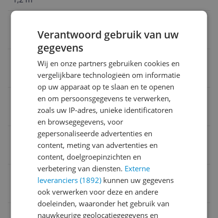
Verpakkingsgewicht
Verantwoord gebruik van uw
2,51 kg
gegevens
Aanbevolen minimum leeftijd
Wij en onze partners gebruiken cookies en
vergelijkbare technologieën om informatie
3 jaar
op uw apparaat op te slaan en te openen
Product lengte
en om persoonsgegevens te verwerken,
zoals uw IP-adres, unieke identificatoren
1,47 m
en browsegegevens, voor
gepersonaliseerde advertenties en
Veiligheidswaarschuwingen
content, meting van advertenties en
Niet geschikt voor kinderen onder 36 maanden.
content, doelgroepinzichten en
verbetering van diensten.
Externe
Verpakking breedte
leveranciers (1892)
kunnen uw gegevens
43,6 cm
ook verwerken voor deze en andere
doeleinden, waaronder het gebruik van
Verpakking lengte
nauwkeurige geolocatiegegevens en