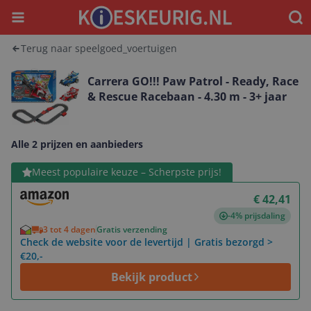
Menu
Waar
Terug naar speelgoed_voertuigen
Carrera GO!!! Paw Patrol - Ready, Race
& Rescue Racebaan - 4.30 m - 3+ jaar
Alle 2 prijzen en aanbieders
Bekijk product
Meest populaire keuze – Scherpste prijs!
€ 42,41
-4% prijsdaling
3 tot 4 dagen
Gratis verzending
Check de website voor de levertijd | Gratis bezorgd >
€20,-
Bekijk product