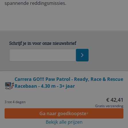
spannende reddingsmissies.
Schrijf je in voor onze nieuwsbrief
Bekijk product
Carrera GO!!! Paw Patrol - Ready, Race & Rescue
Racebaan - 4.30 m - 3+ jaar
Service
€ 42,41
3 tot 4 dagen
Algemeen
Gratis verzending
Ga naar goedkoopste
Bekijk alle prijzen
Zakelijk