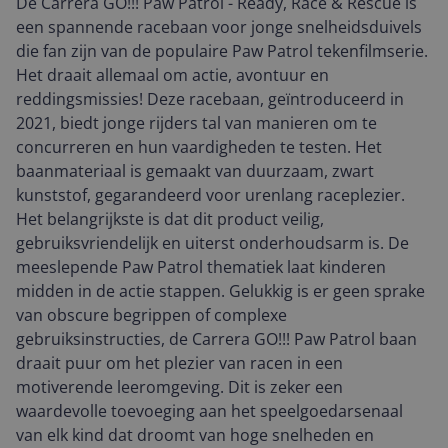
De Carrera GO!!! Paw Patrol - Ready, Race & Rescue is
een spannende racebaan voor jonge snelheidsduivels
die fan zijn van de populaire Paw Patrol tekenfilmserie.
Het draait allemaal om actie, avontuur en
reddingsmissies! Deze racebaan, geïntroduceerd in
2021, biedt jonge rijders tal van manieren om te
concurreren en hun vaardigheden te testen. Het
baanmateriaal is gemaakt van duurzaam, zwart
kunststof, gegarandeerd voor urenlang raceplezier.
Het belangrijkste is dat dit product veilig,
gebruiksvriendelijk en uiterst onderhoudsarm is. De
meeslepende Paw Patrol thematiek laat kinderen
midden in de actie stappen. Gelukkig is er geen sprake
van obscure begrippen of complexe
gebruiksinstructies, de Carrera GO!!! Paw Patrol baan
draait puur om het plezier van racen in een
motiverende leeromgeving. Dit is zeker een
waardevolle toevoeging aan het speelgoedarsenaal
van elk kind dat droomt van hoge snelheden en