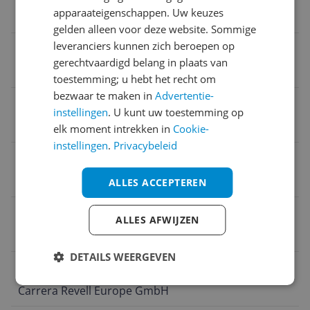
apparaateigenschappen. Uw keuzes
54,5 cm
gelden alleen voor deze website. Sommige
leveranciers kunnen zich beroepen op
CE markering
gerechtvaardigd belang in plaats van
Ja
toestemming; u hebt het recht om
bezwaar te maken in
Advertentie-
Taal handleiding
instellingen
. U kunt uw toestemming op
Universeel
elk moment intrekken in
Cookie-
instellingen
.
Privacybeleid
Verpakkingsinhoud
4
ALLES ACCEPTEREN
Accu/batterij model
ALLES AFWIJZEN
AA
DETAILS WEERGEVEN
Naam verantwoordelijke marktdeelnemer in de EU
Carrera Revell Europe GmbH