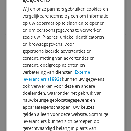
1 - 2.2 l - Rood
Wij en onze partners gebruiken cookies en
v.a. € 18,98
vergelijkbare technologieën om informatie
5 prijzen
op uw apparaat op te slaan en te openen
Ga naar goedkoopste
en om persoonsgegevens te verwerken,
zoals uw IP-adres, unieke identificatoren
Bekijk product
Vergelijken
en browsegegevens, voor
gepersonaliseerde advertenties en
content, meting van advertenties en
content, doelgroepinzichten en
verbetering van diensten.
Externe
leveranciers (1892)
kunnen uw gegevens
ook verwerken voor deze en andere
doeleinden, waaronder het gebruik van
Leifheit Comfortline Knoflookpers -
nauwkeurige geolocatiegegevens en
Kleurenmix
apparaateigenschappen. Uw keuzes
gelden alleen voor deze website. Sommige
-1%
€ 30,83
leveranciers kunnen zich beroepen op
gerechtvaardigd belang in plaats van
Bekijk meer informatie