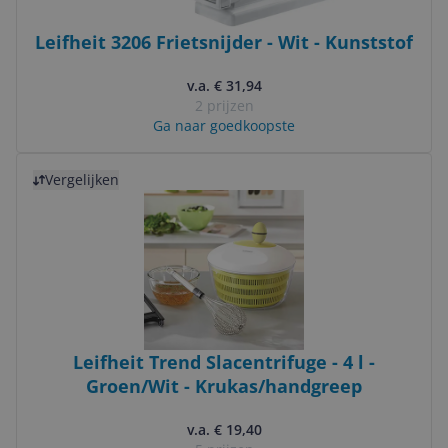
Leifheit 3206 Frietsnijder - Wit - Kunststof
v.a. € 31,94
2 prijzen
Ga naar goedkoopste
Bekijk product
Vergelijken
Leifheit Trend Slacentrifuge - 4 l -
Groen/Wit - Krukas/handgreep
v.a. € 19,40