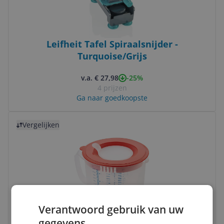
Leifheit Tafel Spiraalsnijder -
Turquoise/Grijs
-25%
v.a. € 27,98
4 prijzen
Ga naar goedkoopste
Bekijk product
Vergelijken
Verantwoord gebruik van uw
Leifheit Measure & Store Maatbeker - 3 in
gegevens