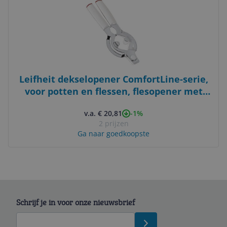
Leifheit dekselopener ComfortLine-serie,
voor potten en flessen, flesopener met
ergonomische comfortgreep van
-1%
v.a. € 20,81
kunststof, inclusief eenvoudig te
2 prijzen
gebruiken kroonkurkopener, potopener,
Ga naar goedkoopste
wit
Schrijf je in voor onze nieuwsbrief