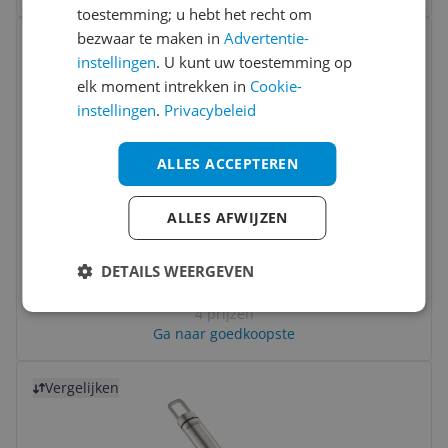
toestemming; u hebt het recht om
Bekijk product
bezwaar te maken in
Advertentie-
Vergelijken
instellingen
. U kunt uw toestemming op
elk moment intrekken in
Cookie-
instellingen
.
Privacybeleid
ALLES ACCEPTEREN
ALLES AFWIJZEN
Leifheit ProLine Knoflookpers - RVS -
Zwart/Grijs
DETAILS WEERGEVEN
-4%
v.a. € 16,31
4 prijzen
Ga naar goedkoopste
Bekijk product
Vergelijken