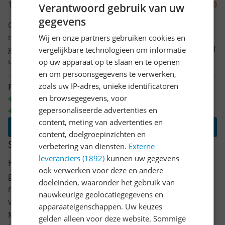
13-01-2018
8.0
Verantwoord gebruik van uw
gegevens
Ooit al willen hebben, maar door enthousiasme van
mijn vriendin hem toch aangeschaft en heb daar zeer
Wij en onze partners gebruiken cookies en
geen spijt van, net een erwtensoep gemaakt in een half
vergelijkbare technologieën om informatie
uur en hij is heerlijk, ik heb de 6 liter, ik zeg twijfel niet!!
op uw apparaat op te slaan en te openen
en om persoonsgegevens te verwerken,
zoals uw IP-adres, unieke identificatoren
Pluspunten
en browsegegevens, voor
Makkelijk in gegruik
gepersonaliseerde advertenties en
Goed te reinigen
content, meting van advertenties en
Lees alle reviews
content, doelgroepinzichten en
Schrijf een review
verbetering van diensten.
Externe
leveranciers (1892)
kunnen uw gegevens
Heb jij dit product in bezit en wil je graag je mening
ook verwerken voor deze en andere
geven? Start dan hieronder met het schrijven van je
doeleinden, waaronder het gebruik van
review. Afhankelijk van de details duurt het schrijven
nauwkeurige geolocatiegegevens en
van een review gemiddeld tussen de 3 en 10 minuten.
apparaateigenschappen. Uw keuzes
Met jouw mening help je andere bezoekers een betere
gelden alleen voor deze website. Sommige