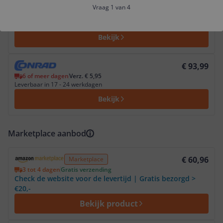
€ 79,90
Vraag 1 van 4
24 uur
Verz. € 6,95
Op werkdagen voor 22.00 besteld, morgen in huis!
Bekijk
Bekijk product
€ 93,99
6 of meer dagen
Verz. € 5,95
Leverbaar in 17 - 24 werkdagen
Bekijk
Marketplace aanbod
Bekijk product
€ 60,96
Marketplace
3 tot 4 dagen
Gratis verzending
Check de website voor de levertijd | Gratis bezorgd >
€20,-
Bekijk product