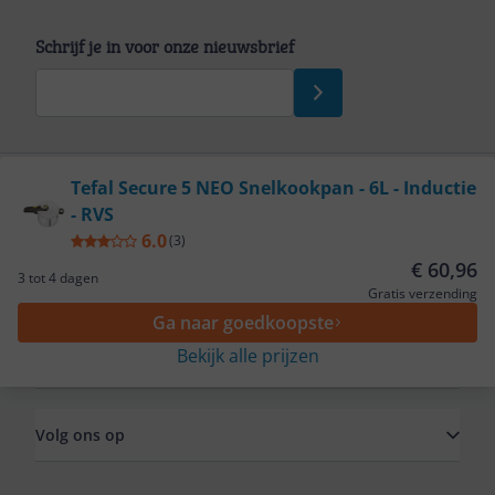
Schrijf je in voor onze nieuwsbrief
Bekijk product
Tefal Secure 5 NEO Snelkookpan - 6L - Inductie
- RVS
Service
6.0
(
3
)
€ 60,96
3 tot 4 dagen
Algemeen
Gratis verzending
Ga naar goedkoopste
Bekijk alle prijzen
Zakelijk
Volg ons op