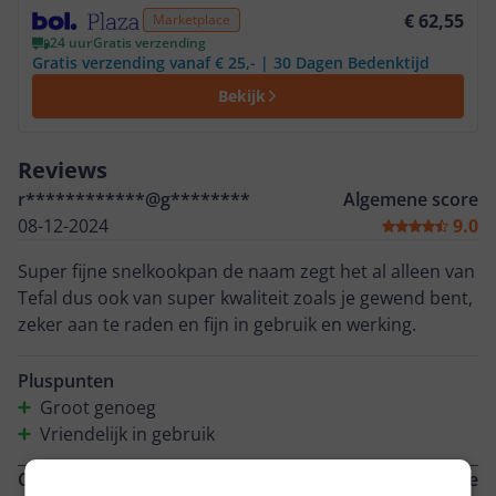
Bekijk product
€ 62,55
Marketplace
24 uur
Gratis verzending
Gratis verzending vanaf € 25,- | 30 Dagen Bedenktijd
Bekijk
Reviews
r************@g********
Algemene score
08-12-2024
9.0
Super fijne snelkookpan de naam zegt het al alleen van
Tefal dus ook van super kwaliteit zoals je gewend bent,
zeker aan te raden en fijn in gebruik en werking.
Pluspunten
Groot genoeg
Vriendelijk in gebruik
Carla
Algemene score