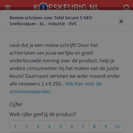
Menu
Waar
Review schrijven over Tefal Secure 5 NEO
Terug naar pan
Snelkookpan - 6L - Inductie - RVS
Tefal Secure 5 NEO Snelkookpan - 6L -
Inductie - RVS
Leuk dat je een review schrijft! Door het
6.0
(
3
)
achterlaten van jouw eerlijke en goed
onderbouwde mening over dit product, help je
Alle 5 prijzen en aanbieders
andere consumenten bij het maken van de juiste
Bekijk product
Meest populaire keuze – Scherpste prijs!
keuze! Daarnaast verloten we ieder maand onder
alle reviewers 2 x € 250,-.
Klik hier voor de
€ 60,96
actievoorwaarden.
-8% prijsdaling
3 tot 4 dagen
Gratis verzending
Check de website voor de levertijd | Gratis bezorgd >
Cijfer
€20,-
Welk cijfer geef jij dit product?
Bekijk product
1
2
3
4
5
6
7
8
9
10
Bekijk product