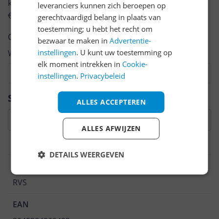
keuze te maken én maak je iedere maand kans op
leveranciers kunnen zich beroepen op
€250,-!
Klik hier voor de actievoorwaarden.
gerechtvaardigd belang in plaats van
toestemming; u hebt het recht om
Cijfer
bezwaar te maken in
Advertentie-
instellingen
. U kunt uw toestemming op
Welk cijfer geef jij dit product?
elk moment intrekken in
Cookie-
1
2
3
4
5
6
7
8
9
10
instellingen
.
Privacybeleid
Vraag 1 van 4
Specificaties
ALLES ACCEPTEREN
ALLES AFWIJZEN
Algemeen
DETAILS WEERGEVEN
Materiaal
RVS
EAN