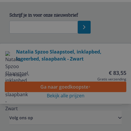
Schrijf je in voor onze nieuwsbrief
Bekijk product
Natalia Spzoo Slaapstoel, inklapbed,
logeerbed, slaapbank - Zwart
Service
€ 83,55
3 tot 4 dagen
Algemeen
Gratis verzending
Ga naar goedkoopste
Bekijk alle prijzen
Zakelijk
Volg ons op