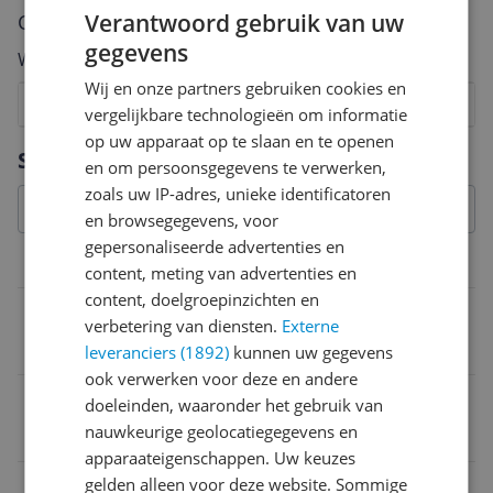
Verantwoord gebruik van uw
Cijfer
gegevens
Welk cijfer geef jij dit product?
Wij en onze partners gebruiken cookies en
1
2
3
4
5
6
7
8
9
10
vergelijkbare technologieën om informatie
op uw apparaat op te slaan en te openen
Vraag 1 van 4
Specificaties
en om persoonsgegevens te verwerken,
zoals uw IP-adres, unieke identificatoren
en browsegegevens, voor
gepersonaliseerde advertenties en
Productinformatie
content, meting van advertenties en
content, doelgroepinzichten en
Kleur
verbetering van diensten.
Externe
zwart
leveranciers (1892)
kunnen uw gegevens
ook verwerken voor deze en andere
EAN
doeleinden, waaronder het gebruik van
nauwkeurige geolocatiegegevens en
5902138052041
apparaateigenschappen. Uw keuzes
gelden alleen voor deze website. Sommige