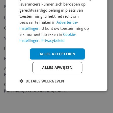
leveranciers kunnen zich beroepen op
Productomschrijving
gerechtvaardigd belang in plaats van
toestemming; u hebt het recht om
Uitgevouwen: 200 x 70 x 10 cm
bezwaar te maken in
Advertentie-
Opgevouwen: 70 x 60 x 30 cm (50 cm zithoogte )
instellingen
. U kunt uw toestemming op
elk moment intrekken in
Cookie-
Vultype: schuimkern, dichtheid: tot 22 kg / m3
instellingen
.
Privacybeleid
Hoes: 100% polyester (microvezel)
ALLES ACCEPTEREN
Ritssluiting, afneembare hoes en wasbaar
ALLES AFWIJZEN
Als matras: 10 cm x 70 cm x 200 cm. Kern: schuim
Rg.22, hoogwaardige kwaliteit.
DETAILS WEERGEVEN
Overtrek: van 100% polyester microvezel, afneembaar
(ritssluiting) en wasbaar op 30 °C.