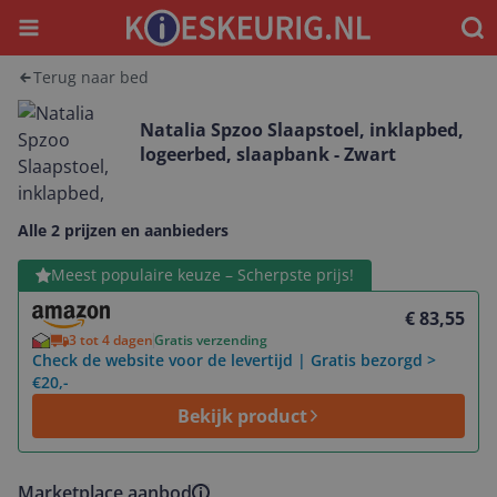
Menu
Waar
Terug naar bed
Natalia Spzoo Slaapstoel, inklapbed,
logeerbed, slaapbank - Zwart
Alle 2 prijzen en aanbieders
Bekijk product
Meest populaire keuze – Scherpste prijs!
€ 83,55
3 tot 4 dagen
Gratis verzending
Check de website voor de levertijd | Gratis bezorgd >
€20,-
Bekijk product
Marketplace aanbod