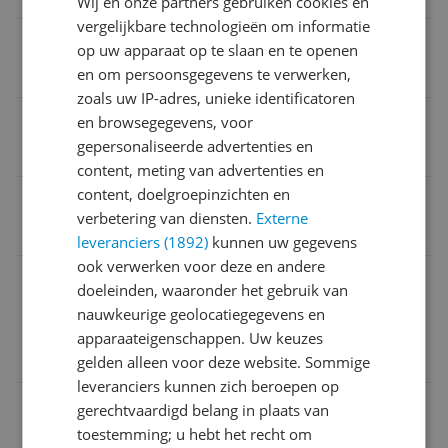
Wij en onze partners gebruiken cookies en
vergelijkbare technologieën om informatie
Maat
op uw apparaat op te slaan en te openen
56-58 cm
en om persoonsgegevens te verwerken,
zoals uw IP-adres, unieke identificatoren
Afneembaar voorpaneel
en browsegegevens, voor
gepersonaliseerde advertenties en
Nee
content, meting van advertenties en
content, doelgroepinzichten en
Hoofdomtrek
verbetering van diensten.
Externe
56 cm
leveranciers (1892)
kunnen uw gegevens
ook verwerken voor deze en andere
E-mailadres verantwoordelijke marktdeelnemer in
doeleinden, waaronder het gebruik van
de EU
nauwkeurige geolocatiegegevens en
Deze informatie volgt nog / Ces informations suivro
apparaateigenschappen. Uw keuzes
nt bientôt
gelden alleen voor deze website. Sommige
leveranciers kunnen zich beroepen op
Geschikt voor type seizoen
gerechtvaardigd belang in plaats van
toestemming; u hebt het recht om
Winter