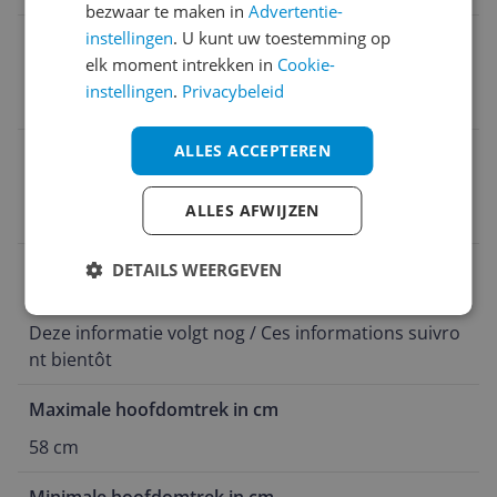
bezwaar te maken in
Advertentie-
instellingen
. U kunt uw toestemming op
Naam verantwoordelijke marktdeelnemer in de EU
elk moment intrekken in
Cookie-
Deze informatie volgt nog / Ces informations suivro
instellingen
.
Privacybeleid
nt bientôt
ALLES ACCEPTEREN
Adres verantwoordelijke marktdeelnemer in de EU
Deze informatie volgt nog / Ces informations suivro
ALLES AFWIJZEN
nt bientôt
Telefoonnummer verantwoordelijke
DETAILS WEERGEVEN
marktdeelnemer in de EU
Deze informatie volgt nog / Ces informations suivro
nt bientôt
Maximale hoofdomtrek in cm
58 cm