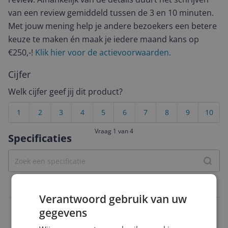
van een review gemiddeld tussen de 3 en 10 minuten.
Met jouw mening help je andere bezoekers een betere
keuze te maken én maak je iedere maand kans op
€250,-!
Klik hier voor de actievoorwaarden.
Cijfer
Welk cijfer geef jij dit product?
1
2
3
4
5
6
7
8
9
10
Vraag 1 van 4
Specificaties
Overige kenmerken
Verantwoord gebruik van uw
Doelgroep
gegevens
Volwassenen