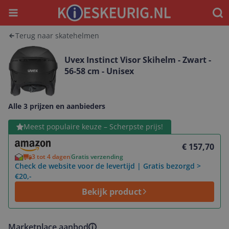
Menu
Waar
Terug naar skatehelmen
Uvex Instinct Visor Skihelm - Zwart -
56-58 cm - Unisex
Alle 3 prijzen en aanbieders
Bekijk product
Meest populaire keuze – Scherpste prijs!
€ 157,70
3 tot 4 dagen
Gratis verzending
Check de website voor de levertijd | Gratis bezorgd >
€20,-
Bekijk product
Marketplace aanbod