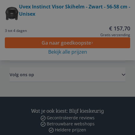
Bekijk product
Uvex Instinct Visor Skihelm - Zwart - 56-58 cm -
Unisex
Service
€ 157,70
3 tot 4 dagen
Algemeen
Gratis verzending
Ga naar goedkoopste
Bekijk alle prijzen
Zakelijk
Volg ons op
Wat je ook kiest: Blijf kieskeurig
Gecontroleerde reviews
Betrouwbare webshops
Heldere prijzen