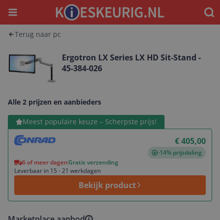
Menu
Waar
Terug naar pc
Ergotron LX Series LX HD Sit-Stand -
45-384-026
Alle 2 prijzen en aanbieders
Bekijk product
Meest populaire keuze – Scherpste prijs!
€ 405,00
-14% prijsdaling
6 of meer dagen
Gratis verzending
Leverbaar in 15 - 21 werkdagen
Bekijk product
Marketplace aanbod