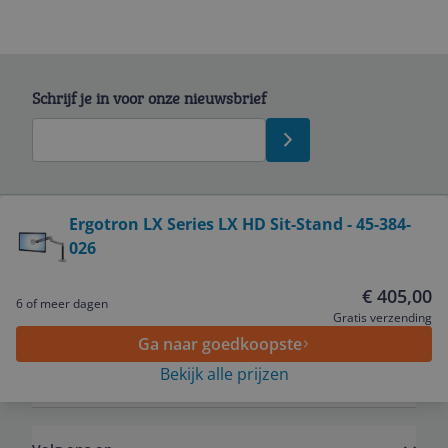
Schrijf je in voor onze nieuwsbrief
Bekijk product
Ergotron LX Series LX HD Sit-Stand - 45-384-
026
Service
€ 405,00
6 of meer dagen
Algemeen
Gratis verzending
Ga naar goedkoopste
Bekijk alle prijzen
Zakelijk