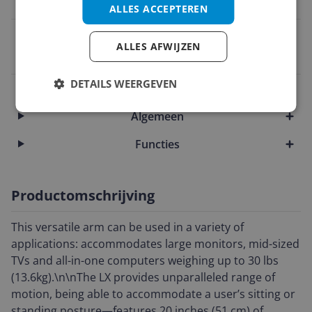
Intel Core i5
ALLES ACCEPTEREN
EAN
ALLES AFWIJZEN
0040517548671
DETAILS WEERGEVEN
Aansluitingen
Algemeen
Functies
Productomschrijving
This versatile arm can be used in a variety of
applications: accommodates large monitors, mid-sized
TVs and all-in-one computers weighing up to 30 lbs
(13.6kg).\n\nThe LX provides unparalleled range of
motion, being able to accommodate a user’s sitting or
standing posture—features 20 inches (51 cm) of