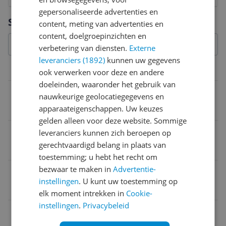
gepersonaliseerde advertenties en
Vraag 1 van 4
Specificaties
content, meting van advertenties en
content, doelgroepinzichten en
verbetering van diensten.
Externe
leveranciers (1892)
kunnen uw gegevens
Specificaties
ook verwerken voor deze en andere
doeleinden, waaronder het gebruik van
RAM
nauwkeurige geolocatiegegevens en
16 GB
apparaateigenschappen. Uw keuzes
gelden alleen voor deze website. Sommige
Type opslag
leveranciers kunnen zich beroepen op
gerechtvaardigd belang in plaats van
SSD
toestemming; u hebt het recht om
bezwaar te maken in
Advertentie-
Opslag
instellingen
. U kunt uw toestemming op
512 GB
elk moment intrekken in
Cookie-
instellingen
.
Privacybeleid
Processor