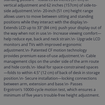
vertical adjustment and 62 inches (157cm) of side-to-
side adjustment.\n\n- 20-inch (51 cm) height range
allows users to move between sitting and standing
positions while they interact with the display.\n-
Extends LCD up to 33" (84 cm); push your display out of
the way when not in use.\n- Increase viewing comfort—
help reduce eye, back and neck strain.\n- Upgrade LCD
monitors and TVs with improved ergonomic
adjustment.\n- Patented CF motion technology
provides premium ease-of-use adjustment.\n- Cable
management clips on the under side of the arm route
and hide cords.\n- Ideal for space-constrained spaces
—folds to within 4.5" (12 cm) of back of desk in storage
position.\n- Secure installation—locking connections
between arm, extension and base.\n- Passes
Ergotron’s 10000-cycle motion test, which ensures a
minimum of five years trouble-free height adjustment.